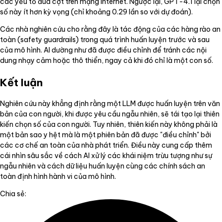
các yếu tố đùa cợt trên mạng internet. Ngược lại, GPT-4.1 lại chọn
số này ít hơn kỳ vọng (chỉ khoảng 0.29 lần so với dự đoán).
Các nhà nghiên cứu cho rằng đây là tác động của các hàng rào an
toàn (safety guardrails) trong quá trình huấn luyện trước và sau
của mô hình. AI dường như đã được điều chỉnh để tránh các nội
dung nhạy cảm hoặc thô thiển, ngay cả khi đó chỉ là một con số.
Kết luận
Nghiên cứu này khẳng định rằng một LLM được huấn luyện trên văn
bản của con người, khi được yêu cầu ngẫu nhiên, sẽ tái tạo lại thiên
kiến chọn số của con người. Tuy nhiên, thiên kiến này không phải là
một bản sao y hệt mà là một phiên bản đã được "điều chỉnh" bởi
các cơ chế an toàn của nhà phát triển. Điều này cung cấp thêm
cái nhìn sâu sắc về cách AI xử lý các khái niệm trừu tượng như sự
ngẫu nhiên và cách dữ liệu huấn luyện cùng các chính sách an
toàn định hình hành vi của mô hình.
Chia sẻ: