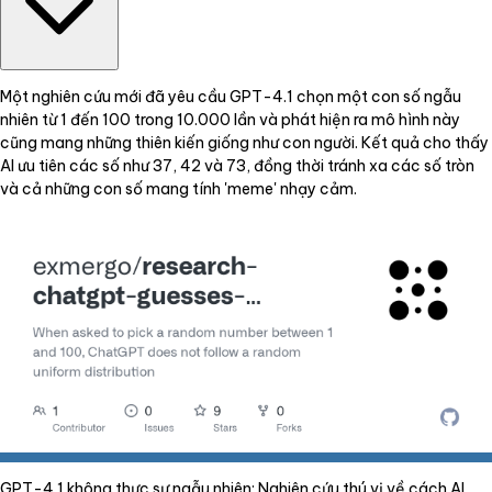
Một nghiên cứu mới đã yêu cầu GPT-4.1 chọn một con số ngẫu
nhiên từ 1 đến 100 trong 10.000 lần và phát hiện ra mô hình này
cũng mang những thiên kiến giống như con người. Kết quả cho thấy
AI ưu tiên các số như 37, 42 và 73, đồng thời tránh xa các số tròn
và cả những con số mang tính 'meme' nhạy cảm.
GPT-4.1 không thực sự ngẫu nhiên: Nghiên cứu thú vị về cách AI