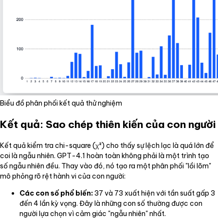
Biểu đồ phân phối kết quả thử nghiệm
Kết quả: Sao chép thiên kiến của con người
Kết quả kiểm tra chi-square (χ²) cho thấy sự lệch lạc là quá lớn để
coi là ngẫu nhiên. GPT-4.1 hoàn toàn không phải là một trình tạo
số ngẫu nhiên đều. Thay vào đó, nó tạo ra một phân phối "lồi lõm"
mô phỏng rõ rệt hành vi của con người:
Các con số phổ biến:
37 và 73 xuất hiện với tần suất gấp 3
đến 4 lần kỳ vọng. Đây là những con số thường được con
người lựa chọn vì cảm giác "ngẫu nhiên" nhất.