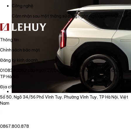
Công nghệ
Cảm nhận sau một tháng sử dụng ngôn ngữ lập trình Clojure
Thông tin
Chính sách bảo mật
Đăng ký kinh doanh
0108340562 cấp ngày 27/06/2018 bởi Sở Kế Hoạch và Đầu Tư
TP Hà Nội
Địa chỉ
Số 50, Ngõ 34/56 Phố Vĩnh Tuy, Phường Vĩnh Tuy, TP Hà Nội, Việt
Nam
0867.800.878