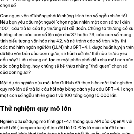
chọn số
Con người vốn dĩ không phải là những trình tạo số ngẫu nhiên tốt.
Nếu bạn yêu cầu một người "chọn ngẫu nhiên một con số từ 1 đến
100", câu trả lời của họ thường rất dễ đoán. Chúng ta thường có xu
hướng chọn các con số lộn xộn như 37 hoặc 73, các con số mang
tính biểu tượng văn hóa như 42, và né tránh các số tròn. Vậy thì
các mô hình ngôn ngữ lớn (LLM) như GPT-4.1, được huấn luyện trên
dữ liệu văn bản của con người, sẽ hành xử như thế nào trước yêu
cầu này? Liệu chúng có tạo ra một phân phối đều như một con xúc
xắc công bằng, hay chúng sẽ kế thừa những "thói quen" chọn số
của con người?
Một dự án nghiên cứu mới trên GitHub đã thực hiện một thử nghiệm
quy mô lớn để trả lời câu hỏi này bằng cách yêu cầu GPT-4.1 chọn
một con số ngẫu nhiên giữa 1 và 100 tổng cộng 10.000 lần.
Thử nghiệm quy mô lớn
Nghiên cứu sử dụng mô hình gpt-4.1 thông qua API của OpenAI với
nhiệt độ (temperature) được đặt là 1.0. Đây là mức cài đặt cho
phép mô hình khai thác toàn bộ phân phối lấy mẫu của mình, giúp