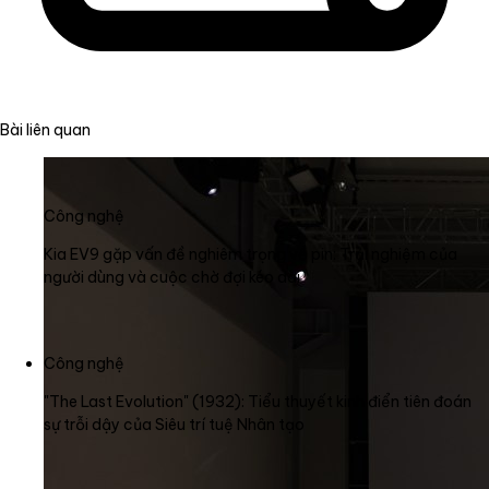
Bài liên quan
Công nghệ
Kia EV9 gặp vấn đề nghiêm trọng về pin: Trải nghiệm của
người dùng và cuộc chờ đợi kéo dài
Công nghệ
"The Last Evolution" (1932): Tiểu thuyết kinh điển tiên đoán
sự trỗi dậy của Siêu trí tuệ Nhân tạo