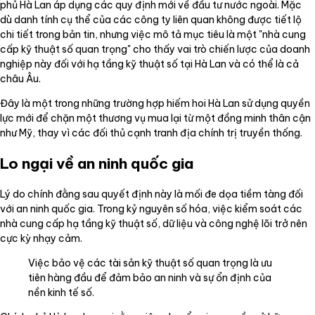
phủ Hà Lan áp dụng các quy định mới về đầu tư nước ngoài. Mặc
dù danh tính cụ thể của các công ty liên quan không được tiết lộ
chi tiết trong bản tin, nhưng việc mô tả mục tiêu là một "nhà cung
cấp kỹ thuật số quan trọng" cho thấy vai trò chiến lược của doanh
nghiệp này đối với hạ tầng kỹ thuật số tại Hà Lan và có thể là cả
châu Âu.
Đây là một trong những trường hợp hiếm hoi Hà Lan sử dụng quyền
lực mới để chặn một thương vụ mua lại từ một đồng minh thân cận
như Mỹ, thay vì các đối thủ cạnh tranh địa chính trị truyền thống.
Lo ngại về an ninh quốc gia
Lý do chính đằng sau quyết định này là mối đe dọa tiềm tàng đối
với an ninh quốc gia. Trong kỷ nguyên số hóa, việc kiểm soát các
nhà cung cấp hạ tầng kỹ thuật số, dữ liệu và công nghệ lõi trở nên
cực kỳ nhạy cảm.
Việc bảo vệ các tài sản kỹ thuật số quan trọng là ưu
tiên hàng đầu để đảm bảo an ninh và sự ổn định của
nền kinh tế số.