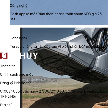
Công nghệ
Cash App ra mắt "đũa thần" thanh toán chạm NFC giá 25
USD
Công nghệ
Tại sao chúng ta nên đào tạo AI biết "phản bội" người dùng?
Thông tin
Chính sách bảo mật
Đăng ký kinh doanh
0108340562 cấp ngày 27/06/2018 bởi Sở Kế Hoạch và Đầu Tư
TP Hà Nội
Địa chỉ