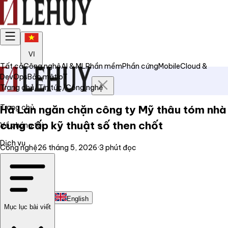
VI
Tất cả
Công nghệ
AI & ML
Phần mềm
Phần cứng
Mobile
Cloud &
DevOps
Bảo mật
IoT
Trang chủ
/
Tin tức
/
Công nghệ
Trang chủ
Hà Lan ngăn chặn công ty Mỹ thâu tóm nhà
cung cấp kỹ thuật số then chốt
Về chúng tôi
Dịch vụ
Công nghệ
26 tháng 5, 2026
·
3
phút đọc
Tin tức
Liên hệ
Tiếng Việt
English
Mục lục bài viết