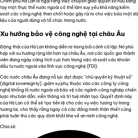
Chính phủ Hà Lan lo ngại rằng việc chuyển giao quyền sở hữu sang
tay một thực thể nước ngoài có thể làm suy yếu khả năng kiểm
soát các công nghệ then chốt hoặc gây rủi ro cho việc bảo mật dữ
liệu của người dùng và tổ chức trong nước.
Xu hướng bảo vệ công nghệ tại châu Âu
Động thái của Hà Lan không diễn ra trong bối cảnh cô lập. Nó phù
hợp với xu hướng rộng lớn hơn tại châu Âu, nơi các quốc gia thành
viên đang ngày càng tích cực hơn trong việc rà soát các khoản
đầu tư nước ngoài vào lĩnh vực công nghệ (FDI).
Các nước châu Âu đang nỗ lực đạt được "chủ quyền kỹ thuật số"
(digital sovereignty), giảm sự phụ thuộc vào các công ty công
nghệ khổng lồ nước ngoài và bảo vệ các ngành công nghiệp chiến
lược như bán dẫn, viễn thông và trí tuệ nhân tạo. Quyết định này
của Hà Lan có thể sẽ tạo tiền lệ cho các vụ việc tương tự trong
tương lai, cho thấy rằng ngay cả các đồng minh thân thiết cũng
phải tuân thủ các quy định khắt khe về an ninh công nghệ.
Chia sẻ: