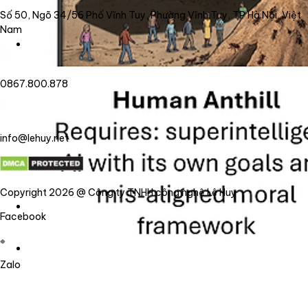
Số 50, Ngõ 34/56 Phố Vĩnh Tuy, Phường Vĩnh Tuy, TP Hà Nội, Việt
Nam
0867.800.878
info@lehuy.net
Copyright 2026 @ Công ty TNHH công nghệ Lê Huy
Facebook
Zalo