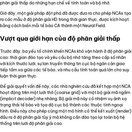
phân giải thấp do những hạn chế về tính toán và bộ nhớ.
Giờ đây, một giải pháp đột phá đã được đưa ra cho phép NCAs tạo
ra các mẫu ở độ phân giải HD trong thời gian thực, được kích hoạt
bằng cách biến mỗi tế bào CA thành một Neural Field.
Vượt qua giới hạn của độ phân giải thấp
Trước đây, ba yếu tố chính khiến NCAs khó vận hành ở độ phân giải
cao: thời gian đào tạo và yêu cầu bộ nhớ tăng theo cấp số nhân
với kích thước lưới, sự lan truyền thông tin cục bộ ngăn cản giao
tiếp tầm xa giữa các tế bào, và nhu cầu tính toán quá lớn cho suy
luận thời gian thực.
Để giải quyết vấn đề này, các nhà nghiên cứu đã kết hợp một NCA
hoạt động trên một lưới thô (coarse grid) với một bộ giải mã ngầm
(implicit decoder) nhẹ nhàng. Bộ giải mã này có nhiệm vụ ánh xạ
trạng thái tế bào và tọa độ cục bộ thành các thuộc tính ngoại
hình. Điều này cho phép cùng một mô hình có thể kết xuất (render)
đầu ra ở độ phân giải tùy ý mà không cần đào tạo lại toàn bộ hệ
thống trên lưới độ phân giải cao.