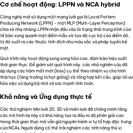
Cơ chế hoạt động: LPPN và NCA hybrid
Công nghệ mới sử dụng một mạng lưới gọi là Local Pattern
Producing Network (LPPN) - một MLP (Multi-Layer Perceptron)
chia sẻ nhẹ nhàng. LPPN nhận đầu vào là trạng thái trung bình của
tế bào xung quanh một điểm mẫu và tọa độ cục bộ của điểm đó,
từ đó xuất ra các thuộc tính đích như màu sắc và pháp tuyến bề
mặt.
Quá trình này hoạt động song song hóa cao, đảm bảo hiệu suất
thời gian thực. Để giám sát quá trình này, các nhà nghiên cứu đã
áp dụng các hàm mất mát (loss) cụ thể theo nhiệm vụ cho hình
thái học (tăng trưởng từ hạt giống) và tổng hợp kết cấu, giúp tối ưu
hóa việc sử dụng bộ nhớ và sức mạnh tính toán.
Khả năng và Ứng dụng thực tế
Các thử nghiệm trên lưới 2D, 3D và miền lưới đã chứng minh rằng
các mô hình lai này có khả năng tạo ra đầu ra độ phân giải cao
trong thời gian thực mà vẫn giữ nguyên hành vi tự tổ hợp đặc trưng
của NCAs. Người dùng có thể trải nghiệm các tính năng thú vị