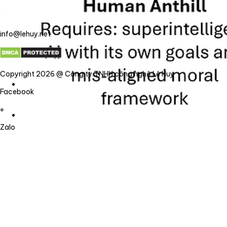
info@lehuy.net
Copyright 2026 @ Công ty TNHH công nghệ Lê Huy
Facebook
Zalo