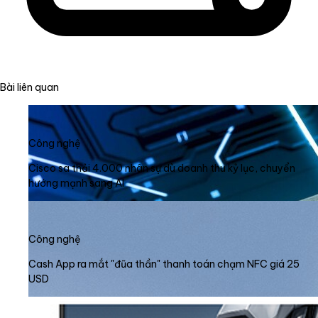
Bài liên quan
Công nghệ
Cisco sa thải 4.000 nhân sự dù doanh thu kỷ lục, chuyển
hướng mạnh sang AI
Công nghệ
Cash App ra mắt "đũa thần" thanh toán chạm NFC giá 25
USD