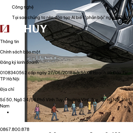
Công nghệ
Tại sao chúng ta nên đào tạo AI biết "phản bội" người dùng?
Thông tin
Chính sách bảo mật
Đăng ký kinh doanh
0108340562 cấp ngày 27/06/2018 bởi Sở Kế Hoạch và Đầu Tư
TP Hà Nội
Địa chỉ
Số 50, Ngõ 34/56 Phố Vĩnh Tuy, Phường Vĩnh Tuy, TP Hà Nội, Việt
Nam
0867.800.878