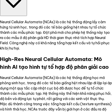
Neural Cellular Automata (NCAs) là các hệ thống động lấy cảm
hứng từ sinh học, trong đó các tế bào giống hệt nhau tự tổ chức
thành các mẫu phức tạp. Đột phá mới cho phép hệ thống này tạo
ra các mẫu ở độ phân giải HD thời gian thực nhờ tích hợp Neural
Field. Công nghệ này có khả năng tổng hợp kết cấu và tự hồi phục
khi bị hư hại.
High-Res Neural Cellular Automata: Mô
hình AI tạo hình tự tổ hợp độ phân giải cao
Neural Cellular Automata (NCAs) là các hệ thống động học mô
phỏng sinh học, trong đó các tế bào giống hệt nhau lặp đi lặp lại áp
dụng một quy tắc cập nhật cục bộ đã được học để tự tổ chức
thành các mẫu phức tạp. Hệ thống này thể hiện khả năng phục hồi,
độ bền và động lực tự phát, rất giống với các sinh vật thực thụ.
Mặc dù thành công trong việc tổng hợp kết cấu (texture synthesis)
và hình thái học, NCAs trước đây vẫn bị giới hạn ở các đầu ra độ