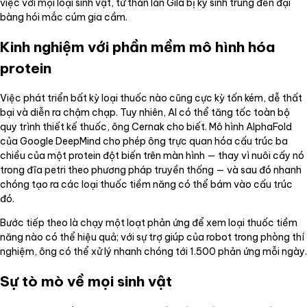
việc với mọi loại sinh vật, từ thằn lằn Gila bị ký sinh trùng đến đại
bàng hói mắc cúm gia cầm.
Kinh nghiệm với phần mềm mô hình hóa
protein
Việc phát triển bất kỳ loại thuốc nào cũng cực kỳ tốn kém, dễ thất
bại và diễn ra chậm chạp. Tuy nhiên, AI có thể tăng tốc toàn bộ
quy trình thiết kế thuốc, ông Cernak cho biết. Mô hình AlphaFold
của Google DeepMind cho phép ông trực quan hóa cấu trúc ba
chiều của một protein đột biến trên màn hình — thay vì nuôi cấy nó
trong đĩa petri theo phương pháp truyền thống — và sau đó nhanh
chóng tạo ra các loại thuốc tiềm năng có thể bám vào cấu trúc
đó.
Bước tiếp theo là chạy một loạt phản ứng để xem loại thuốc tiềm
năng nào có thể hiệu quả; với sự trợ giúp của robot trong phòng thí
nghiệm, ông có thể xử lý nhanh chóng tới 1.500 phản ứng mỗi ngày.
Sự tò mò về mọi sinh vật