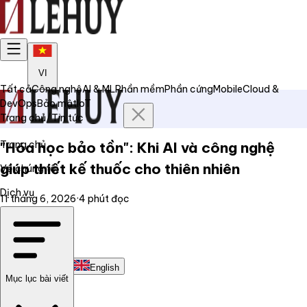
VI
Tất cả
Công nghệ
AI & ML
Phần mềm
Phần cứng
Mobile
Cloud &
DevOps
Bảo mật
IoT
Trang chủ
/
Tin tức
Trang chủ
"Hóa học bảo tồn": Khi AI và công nghệ
giúp thiết kế thuốc cho thiên nhiên
Về chúng tôi
Dịch vụ
11 tháng 6, 2026
·
4
phút đọc
Tin tức
Liên hệ
Tiếng Việt
English
Mục lục bài viết