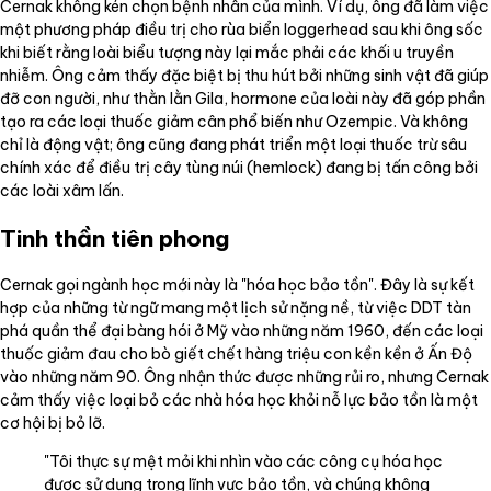
Cernak không kén chọn bệnh nhân của mình. Ví dụ, ông đã làm việc
một phương pháp điều trị cho rùa biển loggerhead sau khi ông sốc
khi biết rằng loài biểu tượng này lại mắc phải các khối u truyền
nhiễm. Ông cảm thấy đặc biệt bị thu hút bởi những sinh vật đã giúp
đỡ con người, như thằn lằn Gila, hormone của loài này đã góp phần
tạo ra các loại thuốc giảm cân phổ biến như Ozempic. Và không
chỉ là động vật; ông cũng đang phát triển một loại thuốc trừ sâu
chính xác để điều trị cây tùng núi (hemlock) đang bị tấn công bởi
các loài xâm lấn.
Tinh thần tiên phong
Cernak gọi ngành học mới này là "hóa học bảo tồn". Đây là sự kết
hợp của những từ ngữ mang một lịch sử nặng nề, từ việc DDT tàn
phá quần thể đại bàng hói ở Mỹ vào những năm 1960, đến các loại
thuốc giảm đau cho bò giết chết hàng triệu con kền kền ở Ấn Độ
vào những năm 90. Ông nhận thức được những rủi ro, nhưng Cernak
cảm thấy việc loại bỏ các nhà hóa học khỏi nỗ lực bảo tồn là một
cơ hội bị bỏ lỡ.
"Tôi thực sự mệt mỏi khi nhìn vào các công cụ hóa học
được sử dụng trong lĩnh vực bảo tồn, và chúng không