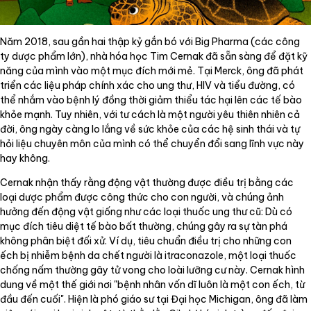
Năm 2018, sau gần hai thập kỷ gắn bó với Big Pharma (các công
ty dược phẩm lớn), nhà hóa học Tim Cernak đã sẵn sàng để đặt kỹ
năng của mình vào một mục đích mới mẻ. Tại Merck, ông đã phát
triển các liệu pháp chính xác cho ung thư, HIV và tiểu đường, có
thể nhắm vào bệnh lý đồng thời giảm thiểu tác hại lên các tế bào
khỏe mạnh. Tuy nhiên, với tư cách là một người yêu thiên nhiên cả
đời, ông ngày càng lo lắng về sức khỏe của các hệ sinh thái và tự
hỏi liệu chuyên môn của mình có thể chuyển đổi sang lĩnh vực này
hay không.
Cernak nhận thấy rằng động vật thường được điều trị bằng các
loại dược phẩm được công thức cho con người, và chúng ảnh
hưởng đến động vật giống như các loại thuốc ung thư cũ: Dù có
mục đích tiêu diệt tế bào bất thường, chúng gây ra sự tàn phá
không phân biệt đối xử. Ví dụ, tiêu chuẩn điều trị cho những con
ếch bị nhiễm bệnh da chết người là itraconazole, một loại thuốc
chống nấm thường gây tử vong cho loài lưỡng cư này. Cernak hình
dung về một thế giới nơi "bệnh nhân vốn dĩ luôn là một con ếch, từ
đầu đến cuối". Hiện là phó giáo sư tại Đại học Michigan, ông đã làm