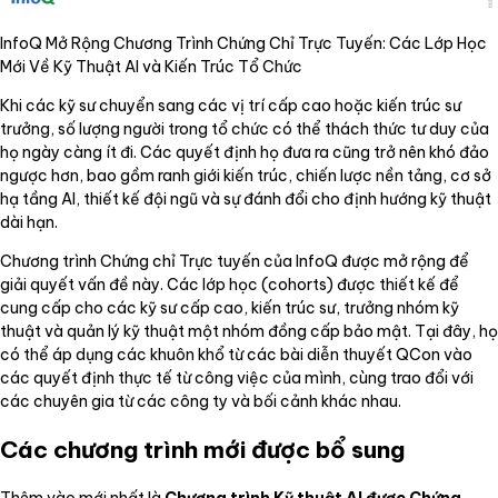
InfoQ Mở Rộng Chương Trình Chứng Chỉ Trực Tuyến: Các Lớp Học
Mới Về Kỹ Thuật AI và Kiến Trúc Tổ Chức
Khi các kỹ sư chuyển sang các vị trí cấp cao hoặc kiến trúc sư
trưởng, số lượng người trong tổ chức có thể thách thức tư duy của
họ ngày càng ít đi. Các quyết định họ đưa ra cũng trở nên khó đảo
ngược hơn, bao gồm ranh giới kiến trúc, chiến lược nền tảng, cơ sở
hạ tầng AI, thiết kế đội ngũ và sự đánh đổi cho định hướng kỹ thuật
dài hạn.
Chương trình Chứng chỉ Trực tuyến của InfoQ được mở rộng để
giải quyết vấn đề này. Các lớp học (cohorts) được thiết kế để
cung cấp cho các kỹ sư cấp cao, kiến trúc sư, trưởng nhóm kỹ
thuật và quản lý kỹ thuật một nhóm đồng cấp bảo mật. Tại đây, họ
có thể áp dụng các khuôn khổ từ các bài diễn thuyết QCon vào
các quyết định thực tế từ công việc của mình, cùng trao đổi với
các chuyên gia từ các công ty và bối cảnh khác nhau.
Các chương trình mới được bổ sung
Thêm vào mới nhất là
Chương trình Kỹ thuật AI được Chứng