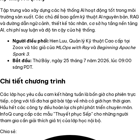
Tập trung vào xây dựng các hệ thống AI hoạt động tốt trong môi
trường sản xuất. Các chủ đề bao gồm kỹ thuật AI nguyên bản, RAG
và đường dẫn ngữ cảnh, thiết kế tác nhân, cơ sở hạ tầng nền tảng
AI, chi phí suy luận và độ tin cậy của hệ thống.
Người điều phối:
Hien Luu, Quản lý Kỹ thuật Cao cấp tại
Zoox và tác giả của
MLOps with Ray
và
Beginning Apache
Spark 3
.
Bắt đầu:
Thứ Bảy, ngày 25 tháng 7 năm 2026, lúc 09:00
sáng PDT.
Chi tiết chương trình
Các lớp học yêu cầu cam kết hàng tuần là bốn giờ cho phiên trực
tiếp, cộng với tối đa hai giờ bài tập về nhà có giới hạn thời gian.
Hầu hết các công ty đều hoàn lại chi phí phát triển chuyên môn.
InfoQ cung cấp các mẫu "Thuyết phục Sếp" cho những người
tham gia cần giải thích giá trị của lớp học nội bộ.
Chia sẻ: