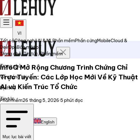
VI
Tất cả
Công nghệ
AI & ML
Phần mềm
Phần cứng
Mobile
Cloud &
DevOps
Bảo mật
IoT
Trang chủ
/
Tin tức
/
Phần mềm
Trang chủ
InfoQ Mở Rộng Chương Trình Chứng Chỉ
Trực Tuyến: Các Lớp Học Mới Về Kỹ Thuật
Về chúng tôi
AI và Kiến Trúc Tổ Chức
Dịch vụ
Tin tức
Phần mềm
26 tháng 5, 2026
·
5
phút đọc
Liên hệ
Tiếng Việt
English
Mục lục bài viết