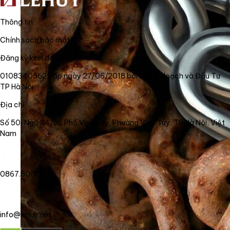
Thông tin
Chính sách bảo mật
Đăng ký kinh doanh
0108340562 cấp ngày 27/06/2018 bởi Sở Kế Hoạch và Đầu Tư
TP Hà Nội
Địa chỉ
Số 50, Ngõ 34/56 Phố Vĩnh Tuy, Phường Vĩnh Tuy, TP Hà Nội, Việt
Nam
0867.800.878
info@lehuy.net