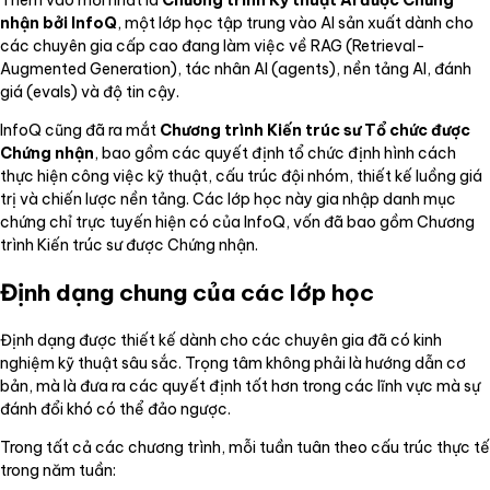
nhận bởi InfoQ
, một lớp học tập trung vào AI sản xuất dành cho
các chuyên gia cấp cao đang làm việc về RAG (Retrieval-
Augmented Generation), tác nhân AI (agents), nền tảng AI, đánh
giá (evals) và độ tin cậy.
InfoQ cũng đã ra mắt
Chương trình Kiến trúc sư Tổ chức được
Chứng nhận
, bao gồm các quyết định tổ chức định hình cách
thực hiện công việc kỹ thuật, cấu trúc đội nhóm, thiết kế luồng giá
trị và chiến lược nền tảng. Các lớp học này gia nhập danh mục
chứng chỉ trực tuyến hiện có của InfoQ, vốn đã bao gồm Chương
trình Kiến trúc sư được Chứng nhận.
Định dạng chung của các lớp học
Định dạng được thiết kế dành cho các chuyên gia đã có kinh
nghiệm kỹ thuật sâu sắc. Trọng tâm không phải là hướng dẫn cơ
bản, mà là đưa ra các quyết định tốt hơn trong các lĩnh vực mà sự
đánh đổi khó có thể đảo ngược.
Trong tất cả các chương trình, mỗi tuần tuân theo cấu trúc thực tế
trong năm tuần: