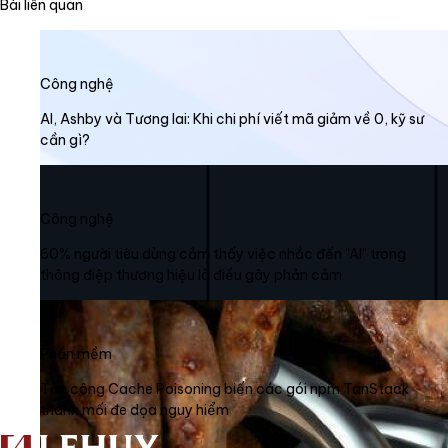
Bài liên quan
Công nghệ
AI, Ashby và Tương lai: Khi chi phí viết mã giảm về 0, kỹ sư
cần gì?
Công nghệ
60% người tiêu dùng cảm thấy việc nhắc đến "AI" trong
thông điệp thương hiệu là điều gây phản cảm
Phần mềm
Tấn công Cache Poisoning biến các gói npm TanStack
thành mối đe dọa nguy hiểm