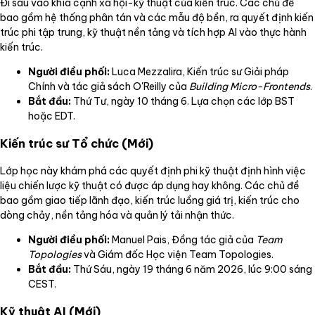
Đi sâu vào khía cạnh xã hội-kỹ thuật của kiến trúc. Các chủ đề
bao gồm hệ thống phân tán và các mẫu độ bền, ra quyết định kiến
trúc phi tập trung, kỹ thuật nền tảng và tích hợp AI vào thực hành
kiến trúc.
Người điều phối:
Luca Mezzalira, Kiến trúc sư Giải pháp
Chính và tác giả sách O'Reilly của
Building Micro-Frontends
.
Bắt đầu:
Thứ Tư, ngày 10 tháng 6. Lựa chọn các lớp BST
hoặc EDT.
Kiến trúc sư Tổ chức (Mới)
Lớp học này khám phá các quyết định phi kỹ thuật định hình việc
liệu chiến lược kỹ thuật có được áp dụng hay không. Các chủ đề
bao gồm giao tiếp lãnh đạo, kiến trúc luồng giá trị, kiến trúc cho
dòng chảy, nền tảng hóa và quản lý tải nhận thức.
Người điều phối:
Manuel Pais, Đồng tác giả của
Team
Topologies
và Giám đốc Học viện Team Topologies.
Bắt đầu:
Thứ Sáu, ngày 19 tháng 6 năm 2026, lúc 9:00 sáng
CEST.
Kỹ thuật AI (Mới)