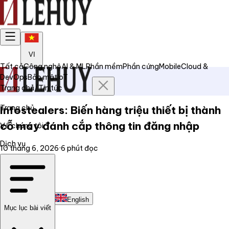
VI
Tất cả
Công nghệ
AI & ML
Phần mềm
Phần cứng
Mobile
Cloud &
DevOps
Bảo mật
IoT
Trang chủ
/
Tin tức
Trang chủ
Infostealers: Biến hàng triệu thiết bị thành
cỗ máy đánh cắp thông tin đăng nhập
Về chúng tôi
Dịch vụ
10 tháng 6, 2026
·
6
phút đọc
Tin tức
Liên hệ
Tiếng Việt
English
Mục lục bài viết