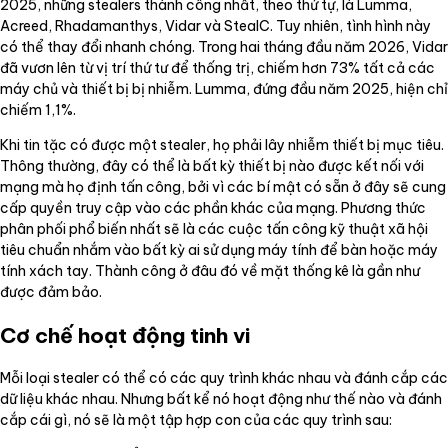
2025, những stealers thành công nhất, theo thứ tự, là Lumma,
Acreed, Rhadamanthys, Vidar và StealC. Tuy nhiên, tình hình này
có thể thay đổi nhanh chóng. Trong hai tháng đầu năm 2026, Vidar
đã vươn lên từ vị trí thứ tư để thống trị, chiếm hơn 73% tất cả các
máy chủ và thiết bị bị nhiễm. Lumma, đứng đầu năm 2025, hiện chỉ
chiếm 1,1%.
Khi tin tặc có được một stealer, họ phải lây nhiễm thiết bị mục tiêu.
Thông thường, đây có thể là bất kỳ thiết bị nào được kết nối với
mạng mà họ định tấn công, bởi vì các bí mật có sẵn ở đây sẽ cung
cấp quyền truy cập vào các phần khác của mạng. Phương thức
phân phối phổ biến nhất sẽ là các cuộc tấn công kỹ thuật xã hội
tiêu chuẩn nhắm vào bất kỳ ai sử dụng máy tính để bàn hoặc máy
tính xách tay. Thành công ở đâu đó về mặt thống kê là gần như
được đảm bảo.
Cơ chế hoạt động tinh vi
Mỗi loại stealer có thể có các quy trình khác nhau và đánh cắp các
dữ liệu khác nhau. Nhưng bất kể nó hoạt động như thế nào và đánh
cắp cái gì, nó sẽ là một tập hợp con của các quy trình sau: