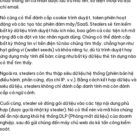
chứa thông tin cá nhân được lưu trữ như tên, số điện thoại và địa
chỉ email.
Nó cũng có thể đánh cắp cookie trình duyệt, token phiên hoạt
động và các tạo tác phiên đám mây/SaaS. Stealers sẽ tìm kiếm
bất kỳ dữ liệu trình duyệt hữu ích nào, bao gồm cả các tiện ích mở
rộng đã cài đặt và tác nhân người dùng. Chúng có thể đánh cắp
bất kỳ thông tin ví tiền điện tử nào chúng tìm thấy, chẳng hạn như
hạt giống ví (wallet seeds) và khóa riêng tư, dù từ trình duyệt hay
ứng dụng máy tính để bàn; cũng như bất kỳ dữ liệu thẻ tín dụng nào
có thể tìm thấy.
Ngoài ra, stealers còn thu thập siêu dữ liệu hệ thống (phiên bản hệ
điều hành, phần cứng, địa chỉ IP, v.v.). Bằng cách kết hợp dữ liệu và
siêu dữ liệu, stealers không chỉ đánh cắp danh tính mà còn đánh
cắp cả ngữ cảnh.
Cuối cùng, stealer sẽ đóng gói dữ liệu vào các tệp nội dung phù
hợp (được gọi là nhật ký stealer). Nó có thể nén và mã hóa chúng
để ẩn nội dung khỏi hệ thống DLP (Phòng mất dữ liệu) của doanh
nghiệp, sau đó gửi chúng đến máy chủ web do kẻ tấn công kiểm
soát.