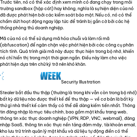
Trước tiên, nó có thể xác định xem mình có đang chạy trong môi
trường sandbox (hộp cát) hay không, nghĩa là sự hiện diện của nó
đã được phát hiện bởi các kiểm soát bảo mật. Nếu có, nó có thể
chấm dứt hoạt động ngay lập tức để tránh bị gắn cờ bởi các hệ
thống phòng thủ doanh nghiệp.
Mã của nó có thể sử dụng mã hóa chuỗi và làm rối mã
(obfuscation) để ngăn chặn việc phát hiện bởi các công cụ phân
tích tĩnh. Quá trình giải mã này được thực hiện trong bộ nhớ, khiến
nó chỉ hiển thị trong một thời gian ngắn. Điều này làm cho việc
phát hiện dựa trên chữ ký trở nên khó khăn.
Security Illustration
Stealer bắt đầu thu thập (thường là trong khi vẫn còn trong bộ nhớ)
bất kỳ dữ liệu nào được thiết kế để thu thập — về cơ bản là bất kỳ
thứ gì nhà thiết kế cảm thấy có thể dễ dàng kiếm tiền nhất. Thông
tin đăng nhập là mục tiêu chính, bao gồm mật khẩu trang web,
thông tin xác thực doanh nghiệp (VPN, RDP, VNC, webmail), đăng
nhập SaaS, thông tin xác thực nền tảng đám mây, tài khoản email,
kho lưu trữ trình quản lý mật khẩu và dữ liệu tự động điền có thể