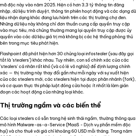
mã độc này vào năm 2025. Hiện có hơn 3,3 tỷ thông tin đăng
nhập, dữ liệu trình duyệt, thông tin phiên hoạt động và các dạng dữ
liệu nhận dạng khác đang lưu hành trên các thị trường chợ đen.
Những dữ liệu này không chỉ đơn thuần cung cấp quyền truy cập
vào mục tiêu, mà chúng thường mang lại quyền truy cập được ủy
quyền vào các dữ liệu giá trị mà không bị các hệ thống phòng thủ
bên trong mục tiêu phát hiện.
Flashpoint đã phát hiện hơn 30 chủng loại infostealer (sau đây gọi
tắt là 'stealers') khác nhau. Tuy nhiên, con số chính xác của các
'stealers' cá nhân rất khó (và có lẽ vô nghĩa) để định lượng chính
xác — thị trường này thay đổi gần như mỗi ngày với sự xuất hiện
của các stealers mới, các stealers hiện tại được phân nhánh (fork),
và cơ quan thực thi pháp luật đóng cửa hoặc ít nhất là làm gián
đoạn các hoạt động của những loại khác.
Thị trường ngầm và các biến thể
Các loại stealers có sẵn trong hệ sinh thái ngầm, thường thông qua
mô hình Malware-as-a-Service (MaaS - Dịch vụ phần mềm độc
hại) và cho thuê với giá chỉ khoảng 60 USD mỗi tháng. Trong năm