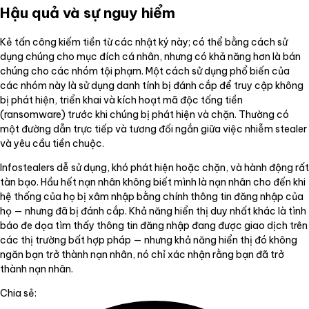
Hậu quả và sự nguy hiểm
Kẻ tấn công kiếm tiền từ các nhật ký này; có thể bằng cách sử
dụng chúng cho mục đích cá nhân, nhưng có khả năng hơn là bán
chúng cho các nhóm tội phạm. Một cách sử dụng phổ biến của
các nhóm này là sử dụng danh tính bị đánh cắp để truy cập không
bị phát hiện, triển khai và kích hoạt mã độc tống tiền
(ransomware) trước khi chúng bị phát hiện và chặn. Thường có
một đường dẫn trực tiếp và tương đối ngắn giữa việc nhiễm stealer
và yêu cầu tiền chuộc.
Infostealers dễ sử dụng, khó phát hiện hoặc chặn, và hành động rất
tàn bạo. Hầu hết nạn nhân không biết mình là nạn nhân cho đến khi
hệ thống của họ bị xâm nhập bằng chính thông tin đăng nhập của
họ — nhưng đã bị đánh cắp. Khả năng hiển thị duy nhất khác là tình
báo đe dọa tìm thấy thông tin đăng nhập đang được giao dịch trên
các thị trường bất hợp pháp — nhưng khả năng hiển thị đó không
ngăn bạn trở thành nạn nhân, nó chỉ xác nhận rằng bạn đã trở
thành nạn nhân.
Chia sẻ: