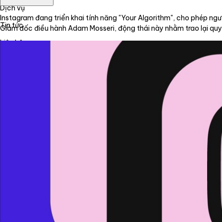
Dịch vụ
Instagram đang triển khai tính năng "Your Algorithm", cho phép ng
Tin tức
Giám đốc điều hành Adam Mosseri, động thái này nhằm trao lại quyề
Liên hệ
Tiếng Việt
English