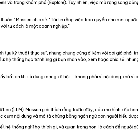
eels và trang Khám phá (Explore). Tuy nhiên, việc mở rộng sang bả
thuần," Mosseri chia sẻ. "Tôi tin rằng việc trao quyền cho mọi người
i với tư cách là một doanh nghiệp."
 tựu kỹ thuật thực sự", nhưng chúng cũng đi kèm với cái giá phải t
ều: hệ thống học từ những gì bạn nhấn vào, xem hoặc chia sẻ, nhưng
 bất an khi sử dụng mạng xã hội — không phải vì nội dung, mà vì c
gữ Lớn (LLM). Mosseri giải thích rằng trước đây, các mô hình xếp h
ác cụm nội dung và mô tả chúng bằng ngôn ngữ con người hiểu được
t hệ thống nghĩ họ thích gì, và quan trọng hơn, là cách để người d