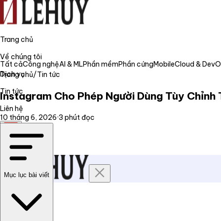
Trang chủ
Về chúng tôi
Tất cả
Công nghệ
AI & ML
Phần mềm
Phần cứng
Mobile
Cloud & Dev
Dịch vụ
Trang chủ
/
Tin tức
Tin tức
Instagram Cho Phép Người Dùng Tùy Chỉnh 
Liên hệ
10 tháng 6, 2026
·
3
phút đọc
VI
Mục lục bài viết
Trang chủ
Về chúng tôi