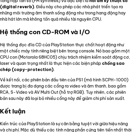
tổng hợp tần số (FM synthesis) và đặc biệt là
hồi âm kỹ thuật số
(digital reverb)
. Điều này cho phép các nhà phát triển tạo ra
những môi trường âm thanh sống động như trong hang động hay
nhà hát lớn mà không tốn quá nhiều tài nguyên CPU.
Hệ thống con CD-ROM và I/O
Hệ thống đọc đĩa CD của PlayStation thực chất hoạt động như
một chiếc máy tính riêng biệt bên trong console. Nó bao gồm một
CPU con (Motorola 68HC05) chịu trách nhiệm kiểm soát động cơ,
laser và quan trọng nhất là thực hiện các biện pháp
chống sao
chép (copy-protection)
.
Về kết nối, các phiên bản đầu tiên của PS1 (mô hình SCPH-1000)
được trang bị đa dạng các cổng ra video và âm thanh, bao gồm
RCA, S-Video và AV Multi Out (hỗ trợ RGB). Tuy nhiên, các phiên
bản sau này đã loại bỏ nhiều cổng này để giảm chi phí sản xuất.
Kết luận
Kiến trúc của PlayStation là sự cân bằng tuyệt vời giữa hiệu năng
và chi phí. Mặc dù thiếu các tính năng phần cứng tiên tiến nhất thời