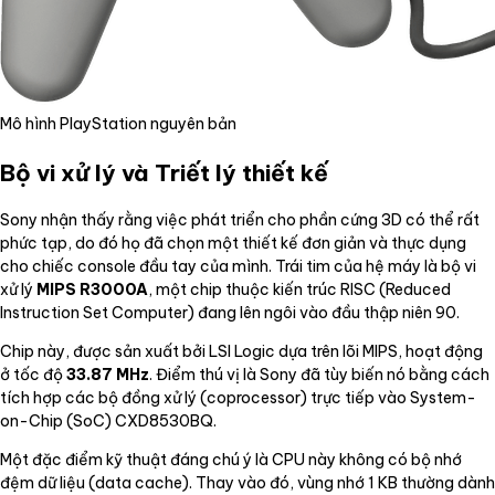
Mô hình PlayStation nguyên bản
Bộ vi xử lý và Triết lý thiết kế
Sony nhận thấy rằng việc phát triển cho phần cứng 3D có thể rất
phức tạp, do đó họ đã chọn một thiết kế đơn giản và thực dụng
cho chiếc console đầu tay của mình. Trái tim của hệ máy là bộ vi
xử lý
MIPS R3000A
, một chip thuộc kiến trúc RISC (Reduced
Instruction Set Computer) đang lên ngôi vào đầu thập niên 90.
Chip này, được sản xuất bởi LSI Logic dựa trên lõi MIPS, hoạt động
ở tốc độ
33.87 MHz
. Điểm thú vị là Sony đã tùy biến nó bằng cách
tích hợp các bộ đồng xử lý (coprocessor) trực tiếp vào System-
on-Chip (SoC) CXD8530BQ.
Một đặc điểm kỹ thuật đáng chú ý là CPU này không có bộ nhớ
đệm dữ liệu (data cache). Thay vào đó, vùng nhớ 1 KB thường dành