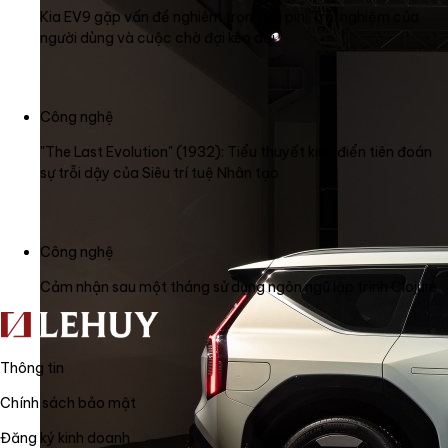
Kia EV9 gặp vấn đề nghiêm trọng về pin: Trải nghiệm của
người dùng và cuộc chờ đợi kéo dài
Công nghệ
"The Last Evolution" (1932): Tiểu thuyết kinh điển tiên đoán
sự trỗi dậy của Siêu trí tuệ Nhân tạo
Công nghệ
Cảm nhận sau một tháng sử dụng ngôn ngữ lập trình Clojure
Thông tin
Chính sách bảo mật
Đăng ký kinh doanh