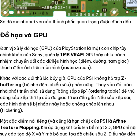
Sơ đồ mainboard với các thành phần quan trọng được đánh dấu
Đồ họa và GPU
Đơn vị xử lý đồ họa (GPU) của PlayStation là một con chip tùy
chỉnh khác của Sony, quản lý
1 MB VRAM
. GPU này chịu trách
nhiệm chuyển đổi các dữ liệu hình học (điểm, đường, tam giác)
thành điểm ảnh trên màn hình (rasterization).
Khác với các đối thủ lúc bấy giờ, GPU của PS1 không hỗ trợ
Z-
buffering
(bộ nhớ đệm chiều sâu) phần cứng. Thay vào đó, các
nhà phát triển phải sử dụng "bảng sắp xếp" (ordering table) để thủ
công sắp xếp thứ tự các đa giác từ xa đến gần. Nếu sắp xếp sai,
các hình ảnh sẽ bị nhấp nháy hoặc chồng chéo lên nhau
(flickering).
Một đặc điểm nổi tiếng (và cũng là hạn chế) của PS1 là
Affine
Texture Mapping
. Khi áp dụng kết cấu lên bề mặt 3D, GPU chỉ nội
suy các tọa độ X và Y mà bỏ qua tọa độ chiều sâu Z. Điều này dẫn