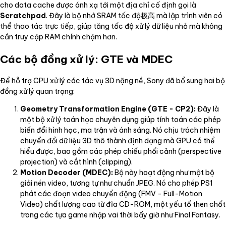
cho data cache được ánh xạ tới một địa chỉ cố định gọi là
Scratchpad
. Đây là bộ nhớ SRAM tốc độ极高 mà lập trình viên có
thể thao tác trực tiếp, giúp tăng tốc độ xử lý dữ liệu nhỏ mà không
cần truy cập RAM chính chậm hơn.
Các bộ đồng xử lý: GTE và MDEC
Để hỗ trợ CPU xử lý các tác vụ 3D nặng nề, Sony đã bổ sung hai bộ
đồng xử lý quan trọng:
Geometry Transformation Engine (GTE - CP2):
Đây là
một bộ xử lý toán học chuyên dụng giúp tính toán các phép
biến đổi hình học, ma trận và ánh sáng. Nó chịu trách nhiệm
chuyển đổi dữ liệu 3D thô thành định dạng mà GPU có thể
hiểu được, bao gồm các phép chiếu phối cảnh (perspective
projection) và cắt hình (clipping).
Motion Decoder (MDEC):
Bộ này hoạt động như một bộ
giải nén video, tương tự như chuẩn JPEG. Nó cho phép PS1
phát các đoạn video chuyển động (FMV - Full-Motion
Video) chất lượng cao từ đĩa CD-ROM, một yếu tố then chốt
trong các tựa game nhập vai thời bấy giờ như Final Fantasy.