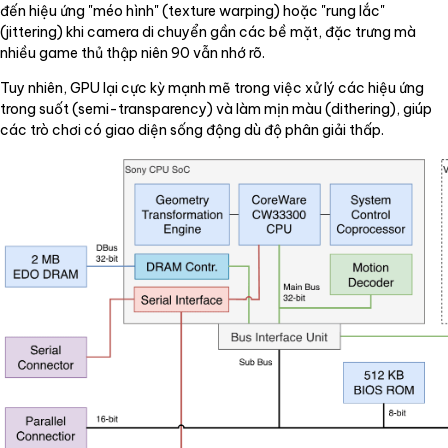
đến hiệu ứng "méo hình" (texture warping) hoặc "rung lắc"
(jittering) khi camera di chuyển gần các bề mặt, đặc trưng mà
nhiều game thủ thập niên 90 vẫn nhớ rõ.
Tuy nhiên, GPU lại cực kỳ mạnh mẽ trong việc xử lý các hiệu ứng
trong suốt (semi-transparency) và làm mịn màu (dithering), giúp
các trò chơi có giao diện sống động dù độ phân giải thấp.