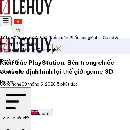
VI
Tất cả
Công nghệ
AI & ML
Phần mềm
Phần cứng
Mobile
Cloud &
DevOps
Bảo mật
IoT
Trang chủ
/
Tin tức
/
Công nghệ
Trang chủ
Kiến trúc PlayStation: Bên trong chiếc
console định hình lại thế giới game 3D
Về chúng tôi
Dịch vụ
Công nghệ
03 tháng 6, 2026
·
5
phút đọc
Tin tức
Liên hệ
Tiếng Việt
English
Mục lục bài viết