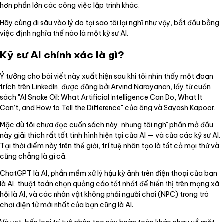
hơn phần lớn các công việc lập trình khác.
Hãy cùng đi sâu vào lý do tại sao tôi lại nghĩ như vậy, bắt đầu bằng
việc định nghĩa thế nào là một kỹ sư AI.
Kỹ sư AI chính xác là gì?
Ý tưởng cho bài viết này xuất hiện sau khi tôi nhìn thấy một đoạn
trích trên LinkedIn, được đăng bởi Arvind Narayanan, lấy từ cuốn
sách "AI Snake Oil: What Artificial Intelligence Can Do, What It
Can’t, and How to Tell the Difference" của ông và Sayash Kapoor.
Mặc dù tôi chưa đọc cuốn sách này, nhưng tôi nghĩ phần mở đầu
này giải thích rất tốt tình hình hiện tại của AI — và của các kỹ sư AI.
Tại thời điểm này trên thế giới, trí tuệ nhân tạo là tất cả mọi thứ và
cũng chẳng là gì cả.
ChatGPT là AI, phần mềm xử lý hậu kỳ ảnh trên điện thoại của bạn
là AI, thuật toán chọn quảng cáo tốt nhất để hiển thị trên mạng xã
hội là AI, và các nhân vật không phải người chơi (NPC) trong trò
chơi điện tử mới nhất của bạn cũng là AI.
Và yet, bốn loại trí tuệ nhân tạo này hoàn toàn khác nhau về mặt