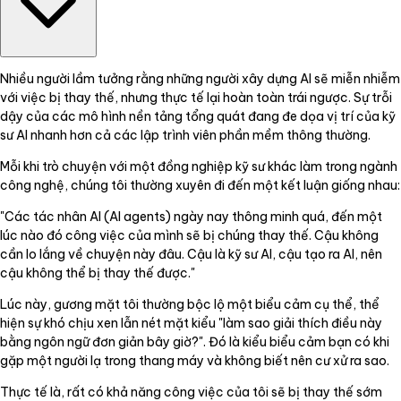
Nhiều người lầm tưởng rằng những người xây dựng AI sẽ miễn nhiễm
với việc bị thay thế, nhưng thực tế lại hoàn toàn trái ngược. Sự trỗi
dậy của các mô hình nền tảng tổng quát đang đe dọa vị trí của kỹ
sư AI nhanh hơn cả các lập trình viên phần mềm thông thường.
Mỗi khi trò chuyện với một đồng nghiệp kỹ sư khác làm trong ngành
công nghệ, chúng tôi thường xuyên đi đến một kết luận giống nhau:
"Các tác nhân AI (AI agents) ngày nay thông minh quá, đến một
lúc nào đó công việc của mình sẽ bị chúng thay thế. Cậu không
cần lo lắng về chuyện này đâu. Cậu là kỹ sư AI, cậu tạo ra AI, nên
cậu không thể bị thay thế được."
Lúc này, gương mặt tôi thường bộc lộ một biểu cảm cụ thể, thể
hiện sự khó chịu xen lẫn nét mặt kiểu "làm sao giải thích điều này
bằng ngôn ngữ đơn giản bây giờ?". Đó là kiểu biểu cảm bạn có khi
gặp một người lạ trong thang máy và không biết nên cư xử ra sao.
Thực tế là, rất có khả năng công việc của tôi sẽ bị thay thế sớm