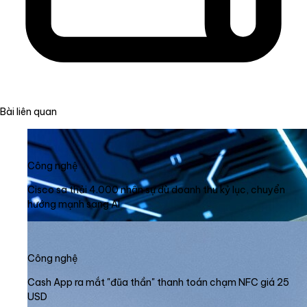
Bài liên quan
Công nghệ
Cisco sa thải 4.000 nhân sự dù doanh thu kỷ lục, chuyển
hướng mạnh sang AI
Công nghệ
Cash App ra mắt "đũa thần" thanh toán chạm NFC giá 25
USD