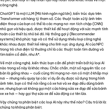
công nghệ.
ChatGPT là một LLM (Mô hình ngôn ngữ lớn), kiến trúc dựa trên
Transformer với hàng tỷ tham số. Các thuật toán xử lý ảnh trên
điện thoại của bạn có thể là các mạng nơ-ron tích chập (CNN)
nhỏ gọn và hiệu quả, được thiết kế để hoạt động với sức mạnh tính
toán của thiết bị nhỏ bé đó. Hệ thống gợi ý (Recommender
systems) khá phức tạp và có thể sử dụng nhiều loại công nghệ
khác nhau được thiết kế riêng cho lĩnh vực ứng dụng. AI của NPC
trong trò chơi điện tử thường chỉ là các thuật toán tìm đường và
tìm kiếm cổ điển, như A*.
Về mặt công nghệ, kiến thức bạn cần để phát triển bất kỳ loại AI
nào trong số này là khác nhau. Chắc chắn, một số nguyên tắc cơ
bản là giống nhau — cuối cùng thì mạng nơ-ron có mặt ở khắp mọi
nơi — nhưng nếu quay lại các ví dụ ẩn dụ được sử dụng trong hình
ảnh trên, bạn có thể nói rằng cả xe hơi và xe đạp đều dùng bánh
xe, nhưng bạn sẽ không gọi một cửa hàng sửa xe đạp để sửa bánh
xe xe hơi — hay gọi thợ sửa xe để sửa động cơ tên lửa.
Vậy chúng ta phân biệt các loại AI này như thế nào? Câu trả lời là:
chúng ta không phân biệt.