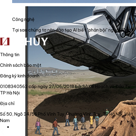
Công nghệ
Tại sao chúng ta nên đào tạo AI biết "phản bội" người dùng?
Thông tin
Chính sách bảo mật
Đăng ký kinh doanh
0108340562 cấp ngày 27/06/2018 bởi Sở Kế Hoạch và Đầu Tư
TP Hà Nội
Địa chỉ
Số 50, Ngõ 34/56 Phố Vĩnh Tuy, Phường Vĩnh Tuy, TP Hà Nội, Việt
Nam