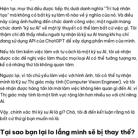
Hiện tại, mọi thứ đều được tiếp thị dưới danh nghĩa "Trí tuệ nhân
tạo" mà không có bất kỳ sự làm rõ nào về ý nghĩa của nó. Và điều
này cũng ảnh hưởng đến chức danh công việc; một người mang
chức danh "kỹ sư AI" về mặt lý thuyết có thể làm bất cứ việc gì. Tôi
thậm chí đã thấy nhiều người tự nhận là kỹ sư AI trong khi họ chỉ
đang sử dụng API của ChatGPT để xây dựng phần mềm của mình.
Nếu tôi tìm kiếm việc làm với tư cách là một kỹ sư AI, tôi sẽ nhận
được các đề nghị việc làm thuộc mọi loại AI có thể tưởng tượng ra,
kể cả những thứ tôi không quan tâm.
Ngược lại, vì tôi chủ yếu làm việc với hình ảnh, tôi có thể tự nhận
mình là Kỹ sư Thị giác máy tính (Computer Vision Engineer), và tôi
sẽ nhận được hàng tấn lời mời làm việc không liên quan gì đến AI, vì
Thị giác máy tính là một lĩnh vực rộng lớn hơn nhiều so với chỉ riêng
AI.
Vậy, chính xác thì kỹ sư AI là gì? Chà, tôi đi đến kết luận rằng nó là
bất cứ thứ gì bạn muốn nó là.
Tại sao bạn lại lo lắng mình sẽ bị thay thế?