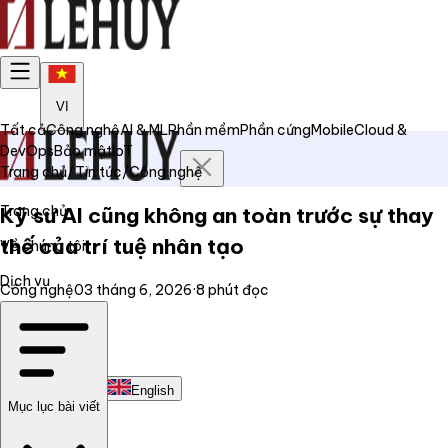
VI
Tất cả
Công nghệ
AI & ML
Phần mềm
Phần cứng
Mobile
Cloud &
DevOps
Bảo mật
IoT
Trang chủ
/
Tin tức
/
Công nghệ
Trang chủ
Kỹ sư AI cũng không an toàn trước sự thay
thế của trí tuệ nhân tạo
Về chúng tôi
Dịch vụ
Công nghệ
03 tháng 6, 2026
·
8
phút đọc
Tin tức
Liên hệ
Tiếng Việt
English
Mục lục bài viết