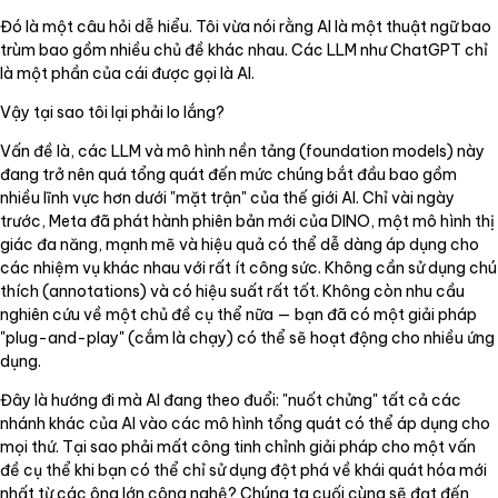
Đó là một câu hỏi dễ hiểu. Tôi vừa nói rằng AI là một thuật ngữ bao
trùm bao gồm nhiều chủ đề khác nhau. Các LLM như ChatGPT chỉ
là một phần của cái được gọi là AI.
Vậy tại sao tôi lại phải lo lắng?
Vấn đề là, các LLM và mô hình nền tảng (foundation models) này
đang trở nên quá tổng quát đến mức chúng bắt đầu bao gồm
nhiều lĩnh vực hơn dưới "mặt trận" của thế giới AI. Chỉ vài ngày
trước, Meta đã phát hành phiên bản mới của DINO, một mô hình thị
giác đa năng, mạnh mẽ và hiệu quả có thể dễ dàng áp dụng cho
các nhiệm vụ khác nhau với rất ít công sức. Không cần sử dụng chú
thích (annotations) và có hiệu suất rất tốt. Không còn nhu cầu
nghiên cứu về một chủ đề cụ thể nữa — bạn đã có một giải pháp
"plug-and-play" (cắm là chạy) có thể sẽ hoạt động cho nhiều ứng
dụng.
Đây là hướng đi mà AI đang theo đuổi: "nuốt chửng" tất cả các
nhánh khác của AI vào các mô hình tổng quát có thể áp dụng cho
mọi thứ. Tại sao phải mất công tinh chỉnh giải pháp cho một vấn
đề cụ thể khi bạn có thể chỉ sử dụng đột phá về khái quát hóa mới
nhất từ các ông lớn công nghệ? Chúng ta cuối cùng sẽ đạt đến