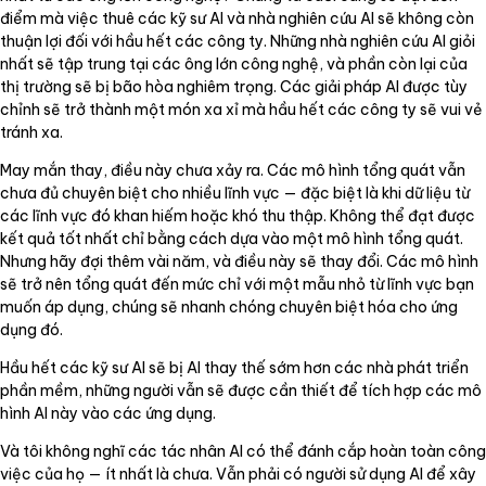
điểm mà việc thuê các kỹ sư AI và nhà nghiên cứu AI sẽ không còn
thuận lợi đối với hầu hết các công ty. Những nhà nghiên cứu AI giỏi
nhất sẽ tập trung tại các ông lớn công nghệ, và phần còn lại của
thị trường sẽ bị bão hòa nghiêm trọng. Các giải pháp AI được tùy
chỉnh sẽ trở thành một món xa xỉ mà hầu hết các công ty sẽ vui vẻ
tránh xa.
May mắn thay, điều này chưa xảy ra. Các mô hình tổng quát vẫn
chưa đủ chuyên biệt cho nhiều lĩnh vực — đặc biệt là khi dữ liệu từ
các lĩnh vực đó khan hiếm hoặc khó thu thập. Không thể đạt được
kết quả tốt nhất chỉ bằng cách dựa vào một mô hình tổng quát.
Nhưng hãy đợi thêm vài năm, và điều này sẽ thay đổi. Các mô hình
sẽ trở nên tổng quát đến mức chỉ với một mẫu nhỏ từ lĩnh vực bạn
muốn áp dụng, chúng sẽ nhanh chóng chuyên biệt hóa cho ứng
dụng đó.
Hầu hết các kỹ sư AI sẽ bị AI thay thế sớm hơn các nhà phát triển
phần mềm, những người vẫn sẽ được cần thiết để tích hợp các mô
hình AI này vào các ứng dụng.
Và tôi không nghĩ các tác nhân AI có thể đánh cắp hoàn toàn công
việc của họ — ít nhất là chưa. Vẫn phải có người sử dụng AI để xây