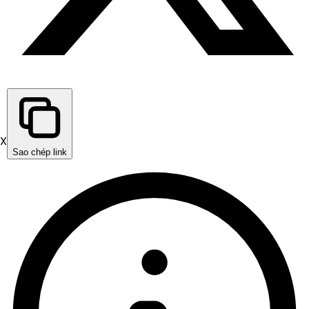
X
Sao chép link