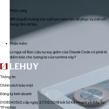
Phần cứng
GM chuyển hướng sản xuất pin natri-ion để phục vụ cơn sốt
trung tâm dữ liệu
Phần mềm
Lo ngại về Bun: Liệu sự suy giảm của Claude Code có phải là
điềm báo cho tương lai của runtime này?
Thông tin
Chính sách bảo mật
Đăng ký kinh doanh
0108340562 cấp ngày 27/06/2018 bởi Sở Kế Hoạch và Đầu Tư
TP Hà Nội