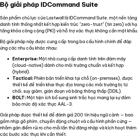
Bộ giải pháp IDCommand Suite
Sản phẩm chủ lực của Lastwall là IDCommand Suite, một nền tảng
danh tính thống nhất kết hợp kiến trúc "zero-trust" (tin zero) với hạ
tầng khóa công cộng (PKI) và hỗ trợ xác thực không cần mật khẩu.
Bộ giải pháp này được cung cấp trong ba cấu hình chính để đáp
ứng các nhu cầu khác nhau:
Enterprise:
Một nhà cung cấp danh tính trên đám mây
(cloud-native) dành cho môi trường chuẩn và kết hợp
(hybrid).
Tactical:
Phiên bản triển khai tại chỗ (on-premises), được
thiết kế để triển khai thực địa trong các môi trường bị từ
chối, suy giảm, gián đoạn và băng thông thấp (DDIL).
BOLT:
Một tiện ích bổ sung sinh trắc học mang lại sự đảm
bảo mức độ xác thực AAL-3.
Giải pháp được thiết kế để đánh giá 200 tín hiệu ngữ cảnh — bao
gồm nhịp gõ phím, chuyển động chuột và cấu hình phần cứng —
nhằm gán điểm rủi ro cho mỗi lần thử đăng nhập và kích hoạt thêm
các bước xác thực khi cần thiết.