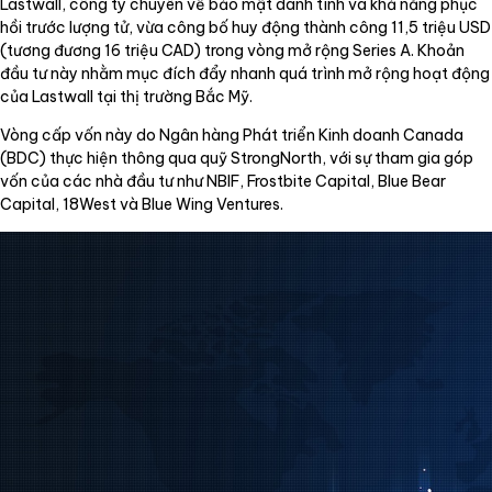
Lastwall, công ty chuyên về bảo mật danh tính và khả năng phục
hồi trước lượng tử, vừa công bố huy động thành công 11,5 triệu USD
(tương đương 16 triệu CAD) trong vòng mở rộng Series A. Khoản
đầu tư này nhằm mục đích đẩy nhanh quá trình mở rộng hoạt động
của Lastwall tại thị trường Bắc Mỹ.
Vòng cấp vốn này do Ngân hàng Phát triển Kinh doanh Canada
(BDC) thực hiện thông qua quỹ StrongNorth, với sự tham gia góp
vốn của các nhà đầu tư như NBIF, Frostbite Capital, Blue Bear
Capital, 18West và Blue Wing Ventures.