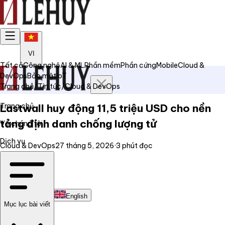
VI
Tất cả
Công nghệ
AI & ML
Phần mềm
Phần cứng
Mobile
Cloud &
DevOps
Bảo mật
IoT
Trang chủ
/
Tin tức
/
Cloud & DevOps
Trang chủ
Lastwall huy động 11,5 triệu USD cho nền
tảng định danh chống lượng tử
Về chúng tôi
Dịch vụ
Cloud & DevOps
27 tháng 5, 2026
·
3
phút đọc
Tin tức
Liên hệ
Tiếng Việt
English
Mục lục bài viết