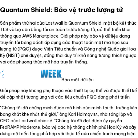
Quantum Shield: Bảo vệ trước lượng tử
Sản phẩm thứ hai của Lastwall là Quantum Shield, một bộ kết thúc
TLS và bộ cân bằng tải an toàn trước lượng tử, có thể triển khai
thông qua AWS Marketplace. Giải pháp này bảo vệ dữ liệu đang
truyền tải bằng cách áp dụng các thuật toán mật mã học sau
lượng tử (PQC) được Viện Tiêu chuẩn và Công nghệ Quốc gia Hoa
Kỳ (NIST) phê duyệt, đồng thời duy trì khả năng tương thích ngược
với các phương thức mã hóa truyền thống.
Bảo mật dữ liệu
Giải pháp này không phụ thuộc vào thiết bị cụ thể và được thiết kế
để cập nhật tương ứng với các tiêu chuẩn PQC đang phát triển.
"Chúng tôi đã chứng minh được mô hình của mình tại thị trường liên
bang khắt khe nhất thế giới," ông Karl Holmqvist, nhà sáng lập và
CEO của Lastwall chia sẻ. "Chúng tôi đã đạt được ủy quyền
FedRAMP Moderate, bảo vệ các hệ thống chính phủ Hoa Kỳ và xây
dựng một nền tảng phù hợp với thực tế của chiến tranh mạng hiện