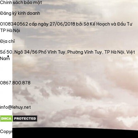
Chính sách bảo mật
Đăng ký kinh doanh
0108340562 cấp ngày 27/06/2018 bởi Sở Kế Hoạch và Đầu Tư
TP Hà Nội
Địa chỉ
Số 50, Ngõ 34/56 Phố Vĩnh Tuy, Phường Vĩnh Tuy, TP Hà Nội, Việt
Nam
0867.800.878
info@lehuy.net
Copyright 2026 @ Công ty TNHH công nghệ Lê Huy