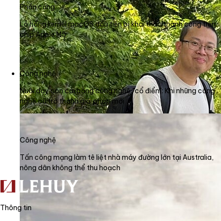
Phần cứng
Lỗ hổng kernel macOS đầu tiên bị khai thác thành công trên
chip Apple M5
Công nghệ
Nuôi dạy con cái bằng công nghệ "cổ điển": Khi những công
nghệ cũ trở thành giải pháp mới
Công nghệ
Tấn công mạng làm tê liệt nhà máy đường lớn tại Australia,
nông dân không thể thu hoạch
Thông tin