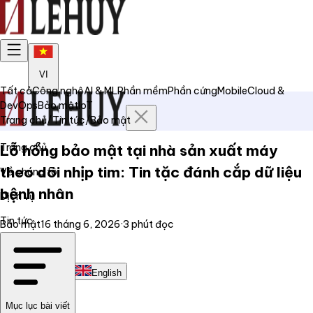
VI
Tất cả
Công nghệ
AI & ML
Phần mềm
Phần cứng
Mobile
Cloud &
DevOps
Bảo mật
IoT
Trang chủ
/
Tin tức
/
Bảo mật
Trang chủ
Lỗ hổng bảo mật tại nhà sản xuất máy
theo dõi nhịp tim: Tin tặc đánh cắp dữ liệu
Về chúng tôi
bệnh nhân
Dịch vụ
Tin tức
Bảo mật
16 tháng 6, 2026
·
3
phút đọc
Liên hệ
Tiếng Việt
English
Mục lục bài viết