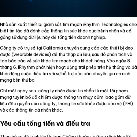
Nhà sản xuất thiết bị giám sát tim mạch iRhythm Technologies cho
biết tin tặc đã đánh cắp thông tin sức khỏe của bệnh nhân và cố
gắng sử dụng dữ liệu này để tống tiền doanh nghiệp.
Công ty có trụ sở tại California chuyên cung cấp các thiết bị đeo
được (wearable devices) để thu thập dữ liệu, sau đó phân tích và
tạo báo cáo về sức khỏe tim mạch cho khách hàng. Vào ngày 8
tháng 6, iRhythm phát hiện hoạt động trái phép trên hệ thống và đã
khởi động cuộc điều tra với sự hỗ trợ của các chuyên gia an ninh
mạng bên thứ ba.
Chỉ một ngày sau, công ty nhận được tin nhắn từ một tội phạm
mạng tuyên bố đã chiếm được thông tin nhạy cảm, bao gồm dữ
liệu độc quyền của công ty, thông tin sức khỏe được bảo vệ (PHI)
và các thông tin cá nhân khác.
Yêu cầu tống tiền và điều tra
Theo hồ sơ đệ trình lên Ủy ban Chứng khoán và Giao dịch Hoa Kỳ