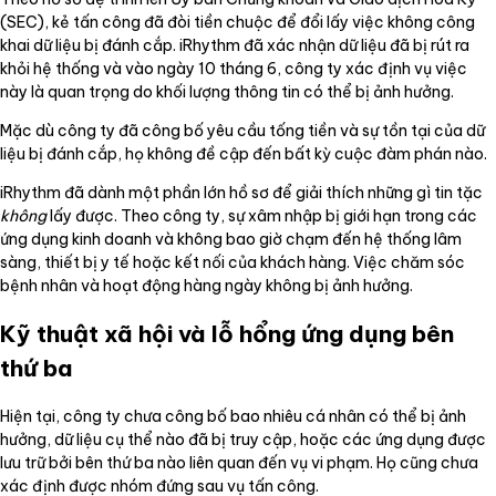
(SEC), kẻ tấn công đã đòi tiền chuộc để đổi lấy việc không công
khai dữ liệu bị đánh cắp. iRhythm đã xác nhận dữ liệu đã bị rút ra
khỏi hệ thống và vào ngày 10 tháng 6, công ty xác định vụ việc
này là quan trọng do khối lượng thông tin có thể bị ảnh hưởng.
Mặc dù công ty đã công bố yêu cầu tống tiền và sự tồn tại của dữ
liệu bị đánh cắp, họ không đề cập đến bất kỳ cuộc đàm phán nào.
iRhythm đã dành một phần lớn hồ sơ để giải thích những gì tin tặc
không
lấy được. Theo công ty, sự xâm nhập bị giới hạn trong các
ứng dụng kinh doanh và không bao giờ chạm đến hệ thống lâm
sàng, thiết bị y tế hoặc kết nối của khách hàng. Việc chăm sóc
bệnh nhân và hoạt động hàng ngày không bị ảnh hưởng.
Kỹ thuật xã hội và lỗ hổng ứng dụng bên
thứ ba
Hiện tại, công ty chưa công bố bao nhiêu cá nhân có thể bị ảnh
hưởng, dữ liệu cụ thể nào đã bị truy cập, hoặc các ứng dụng được
lưu trữ bởi bên thứ ba nào liên quan đến vụ vi phạm. Họ cũng chưa
xác định được nhóm đứng sau vụ tấn công.