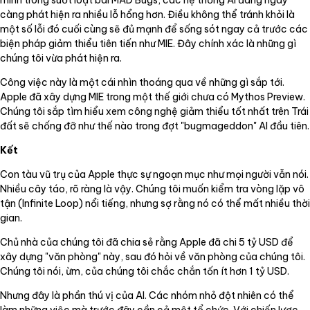
minh trong suốt loạt bài MAD Bugs, các hệ thống AI đang ngày
càng phát hiện ra nhiều lỗ hổng hơn. Điều không thể tránh khỏi là
một số lỗi đó cuối cùng sẽ đủ mạnh để sống sót ngay cả trước các
biện pháp giảm thiểu tiên tiến như MIE. Đây chính xác là những gì
chúng tôi vừa phát hiện ra.
Công việc này là một cái nhìn thoáng qua về những gì sắp tới.
Apple đã xây dựng MIE trong một thế giới chưa có Mythos Preview.
Chúng tôi sắp tìm hiểu xem công nghệ giảm thiểu tốt nhất trên Trái
đất sẽ chống đỡ như thế nào trong đợt "bugmageddon" AI đầu tiên.
Kết
Con tàu vũ trụ của Apple thực sự ngoạn mục như mọi người vẫn nói.
Nhiều cây táo, rõ ràng là vậy. Chúng tôi muốn kiểm tra vòng lặp vô
tận (Infinite Loop) nổi tiếng, nhưng sợ rằng nó có thể mất nhiều thời
gian.
Chủ nhà của chúng tôi đã chia sẻ rằng Apple đã chi 5 tỷ USD để
xây dựng "văn phòng" này, sau đó hỏi về văn phòng của chúng tôi.
Chúng tôi nói, ừm, của chúng tôi chắc chắn tốn ít hơn 1 tỷ USD.
Nhưng đây là phần thú vị của AI. Các nhóm nhỏ đột nhiên có thể