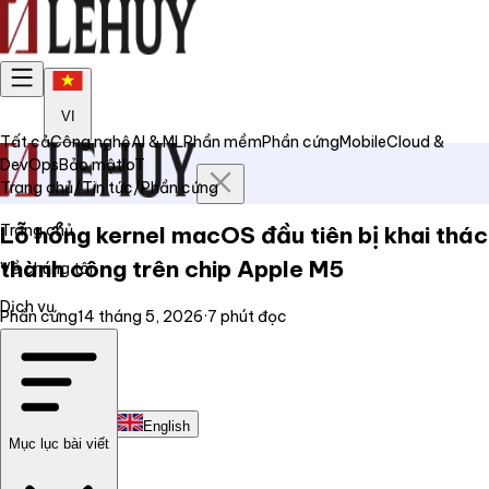
VI
Tất cả
Công nghệ
AI & ML
Phần mềm
Phần cứng
Mobile
Cloud &
DevOps
Bảo mật
IoT
Trang chủ
/
Tin tức
/
Phần cứng
Trang chủ
Lỗ hổng kernel macOS đầu tiên bị khai thác
thành công trên chip Apple M5
Về chúng tôi
Dịch vụ
Phần cứng
14 tháng 5, 2026
·
7
phút đọc
Tin tức
Liên hệ
Tiếng Việt
English
Mục lục bài viết