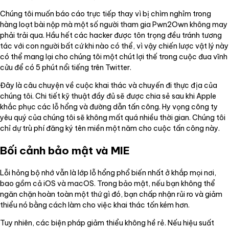
Chúng tôi muốn báo cáo trực tiếp thay vì bị chìm nghỉm trong
hàng loạt bài nộp mà một số người tham gia Pwn2Own không may
phải trải qua. Hầu hết các hacker được tôn trọng đều tránh tương
tác với con người bất cứ khi nào có thể, vì vậy chiến lược vật lý này
có thể mang lại cho chúng tôi một chút lợi thế trong cuộc đua vĩnh
cửu để có 5 phút nổi tiếng trên Twitter.
Đây là câu chuyện về cuộc khai thác và chuyến đi thực địa của
chúng tôi. Chi tiết kỹ thuật đầy đủ sẽ được chia sẻ sau khi Apple
khắc phục các lỗ hổng và đường dẫn tấn công. Hy vọng công ty
yêu quý của chúng tôi sẽ không mất quá nhiều thời gian. Chúng tôi
chỉ dự trù phí đăng ký tên miền một năm cho cuộc tấn công này.
Bối cảnh bảo mật và MIE
Lỗi hỏng bộ nhớ vẫn là lớp lỗ hổng phổ biến nhất ở khắp mọi nơi,
bao gồm cả iOS và macOS. Trong bảo mật, nếu bạn không thể
ngăn chặn hoàn toàn một thứ gì đó, bạn chấp nhận rủi ro và giảm
thiểu nó bằng cách làm cho việc khai thác tốn kém hơn.
Tuy nhiên, các biện pháp giảm thiểu không hề rẻ. Nếu hiệu suất