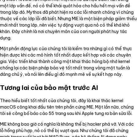
một lớp vấn đề, nó có thể khái quát hóa cho hầu hết mọi vấn đề
trong lớp đó. Mythos đã phát hiện ra các lỗi nhanh chóng vì chúng
thuộc về các lớp lỗi đã biết. Nhưng MIE là một biện pháp giảm thiểu
mới nhất trong lớp, nên việc tự động vượt qua nó có thể khá khó
khăn. Đây chính là nơi chuyên môn của con người phát huy tác
dụng.
Một phần động lực của chúng tôi là kiểm tra những gì có thể thực
hiện được khi các mô hình tốt nhất được kết hợp với các chuyên
gia. Việc triển khai thành công một khai thác hỏng bộ nhớ kernel
chống lại các biện pháp bảo vệ tốt nhất trong vòng một tuần là
đáng chú ý, và nói lên điều gì đó mạnh mẽ về sự kết hợp này.
Tương lai của bảo mật trước AI
Theo hiểu biết tốt nhất của chúng tôi, đây là khai thác kernel
macOS công khai đầu tiên trên phần cứng MIE. Một lần nữa, chúng
tôi sẽ công bố báo cáo 55 trang sau khi Apple tung ra bản sửa lỗi.
MIE không bao giờ có nghĩa là không thể bị hacker phá vỡ. Với các
lỗ hổng phù hợp, nó có thể bị vượt qua. Như chúng tôi đã chứng