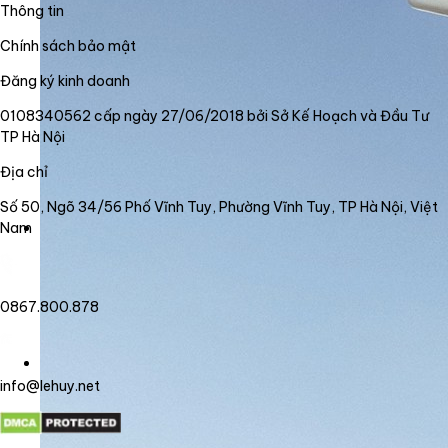
Thông tin
Chính sách bảo mật
Đăng ký kinh doanh
0108340562 cấp ngày 27/06/2018 bởi Sở Kế Hoạch và Đầu Tư
TP Hà Nội
Địa chỉ
Số 50, Ngõ 34/56 Phố Vĩnh Tuy, Phường Vĩnh Tuy, TP Hà Nội, Việt
Nam
0867.800.878
info@lehuy.net