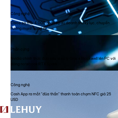
Công nghệ
Cisco sa thải 4.000 nhân sự dù doanh thu kỷ lục, chuyển
hướng mạnh sang AI
Phần cứng
Nvidia chính thức đưa siêu vi xử lý Grace Blackwell lên PC với
dòng notebook RTX Spark
Công nghệ
Cash App ra mắt "đũa thần" thanh toán chạm NFC giá 25
USD