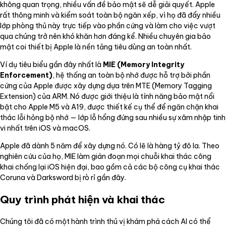
không quan trọng, nhiều vấn đề bảo mật sẽ dễ giải quyết. Apple
rất thông minh và kiểm soát toàn bộ ngăn xếp, vì họ đã đẩy nhiều
lớp phòng thủ này trực tiếp vào phần cứng và làm cho việc vượt
qua chúng trở nên khó khăn hơn đáng kể. Nhiều chuyên gia bảo
mật coi thiết bị Apple là nền tảng tiêu dùng an toàn nhất.
Ví dụ tiêu biểu gần đây nhất là
MIE (Memory Integrity
Enforcement)
, hệ thống an toàn bộ nhớ được hỗ trợ bởi phần
cứng của Apple được xây dựng dựa trên MTE (Memory Tagging
Extension) của ARM. Nó được giới thiệu là tính năng bảo mật nổi
bật cho Apple M5 và A19, được thiết kế cụ thể để ngăn chặn khai
thác lỗi hỏng bộ nhớ — lớp lỗ hổng đứng sau nhiều sự xâm nhập tinh
vi nhất trên iOS và macOS.
Apple đã dành 5 năm để xây dựng nó. Có lẽ là hàng tỷ đô la. Theo
nghiên cứu của họ, MIE làm gián đoạn mọi chuỗi khai thác công
khai chống lại iOS hiện đại, bao gồm cả các bộ công cụ khai thác
Coruna và Darksword bị rò rỉ gần đây.
Quy trình phát hiện và khai thác
Chúng tôi đã có một hành trình thú vị khám phá cách AI có thể