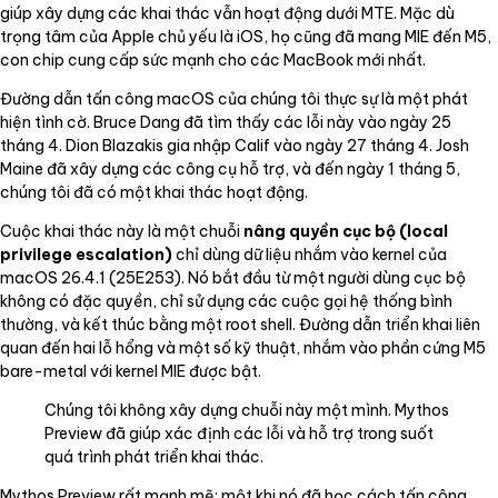
giúp xây dựng các khai thác vẫn hoạt động dưới MTE. Mặc dù
trọng tâm của Apple chủ yếu là iOS, họ cũng đã mang MIE đến M5,
con chip cung cấp sức mạnh cho các MacBook mới nhất.
Đường dẫn tấn công macOS của chúng tôi thực sự là một phát
hiện tình cờ. Bruce Dang đã tìm thấy các lỗi này vào ngày 25
tháng 4. Dion Blazakis gia nhập Calif vào ngày 27 tháng 4. Josh
Maine đã xây dựng các công cụ hỗ trợ, và đến ngày 1 tháng 5,
chúng tôi đã có một khai thác hoạt động.
Cuộc khai thác này là một chuỗi
nâng quyền cục bộ (local
privilege escalation)
chỉ dùng dữ liệu nhắm vào kernel của
macOS 26.4.1 (25E253). Nó bắt đầu từ một người dùng cục bộ
không có đặc quyền, chỉ sử dụng các cuộc gọi hệ thống bình
thường, và kết thúc bằng một root shell. Đường dẫn triển khai liên
quan đến hai lỗ hổng và một số kỹ thuật, nhắm vào phần cứng M5
bare-metal với kernel MIE được bật.
Chúng tôi không xây dựng chuỗi này một mình. Mythos
Preview đã giúp xác định các lỗi và hỗ trợ trong suốt
quá trình phát triển khai thác.
Mythos Preview rất mạnh mẽ: một khi nó đã học cách tấn công