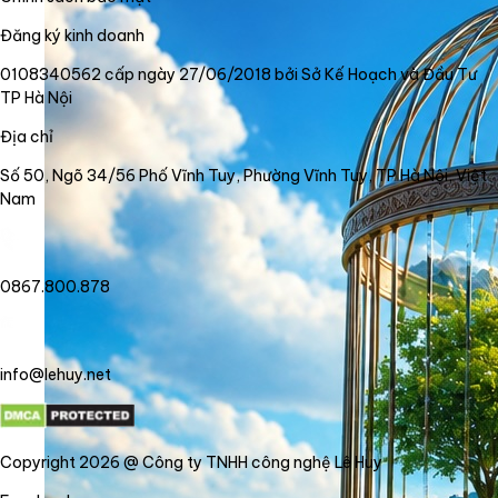
Đăng ký kinh doanh
0108340562 cấp ngày 27/06/2018 bởi Sở Kế Hoạch và Đầu Tư
TP Hà Nội
Địa chỉ
Số 50, Ngõ 34/56 Phố Vĩnh Tuy, Phường Vĩnh Tuy, TP Hà Nội, Việt
Nam
0867.800.878
info@lehuy.net
Copyright 2026 @ Công ty TNHH công nghệ Lê Huy