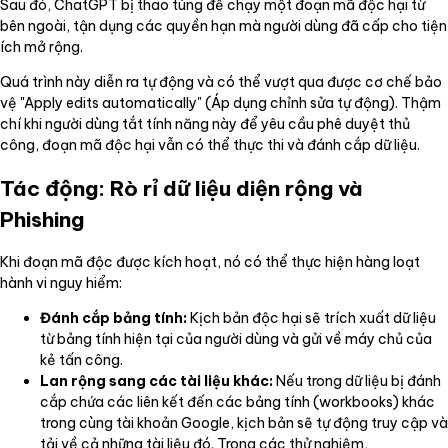
Sau đó, ChatGPT bị thao túng để chạy một đoạn mã độc hại từ
bên ngoài, tận dụng các quyền hạn mà người dùng đã cấp cho tiện
ích mở rộng.
Quá trình này diễn ra tự động và có thể vượt qua được cơ chế bảo
vệ "Apply edits automatically" (Áp dụng chỉnh sửa tự động). Thậm
chí khi người dùng tắt tính năng này để yêu cầu phê duyệt thủ
công, đoạn mã độc hại vẫn có thể thực thi và đánh cắp dữ liệu.
Tác động: Rò rỉ dữ liệu diện rộng và
Phishing
Khi đoạn mã độc được kích hoạt, nó có thể thực hiện hàng loạt
hành vi nguy hiểm:
Đánh cắp bảng tính:
Kịch bản độc hại sẽ trích xuất dữ liệu
từ bảng tính hiện tại của người dùng và gửi về máy chủ của
kẻ tấn công.
Lan rộng sang các tài liệu khác:
Nếu trong dữ liệu bị đánh
cắp chứa các liên kết đến các bảng tính (workbooks) khác
trong cùng tài khoản Google, kịch bản sẽ tự động truy cập và
tải về cả những tài liệu đó. Trong các thử nghiệm,