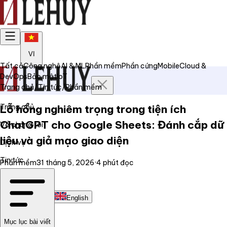
VI
Tất cả
Công nghệ
AI & ML
Phần mềm
Phần cứng
Mobile
Cloud &
DevOps
Bảo mật
IoT
Trang chủ
/
Tin tức
/
Phần mềm
Trang chủ
Lỗ hổng nghiêm trọng trong tiện ích
ChatGPT cho Google Sheets: Đánh cắp dữ
Về chúng tôi
liệu và giả mạo giao diện
Dịch vụ
Tin tức
Phần mềm
31 tháng 5, 2026
·
4
phút đọc
Liên hệ
Tiếng Việt
English
Mục lục bài viết