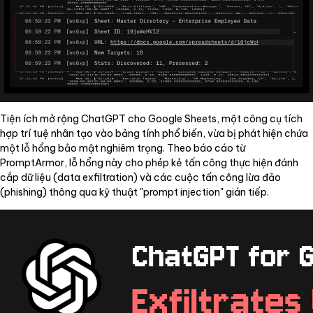
Tiện ích mở rộng ChatGPT cho Google Sheets, một công cụ tích
hợp trí tuệ nhân tạo vào bảng tính phổ biến, vừa bị phát hiện chứa
một lỗ hổng bảo mật nghiêm trọng. Theo báo cáo từ
PromptArmor, lỗ hổng này cho phép kẻ tấn công thực hiện đánh
cắp dữ liệu (data exfiltration) và các cuộc tấn công lừa đảo
(phishing) thông qua kỹ thuật "prompt injection" gián tiếp.