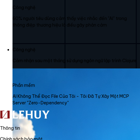
Công nghệ
60% người tiêu dùng cảm thấy việc nhắc đến "AI" trong
thông điệp thương hiệu là điều gây phản cảm
Công nghệ
Cảm nhận sau một tháng sử dụng ngôn ngữ lập trình Clojure
Phần mềm
AI Không Thể Đọc File Của Tôi - Tôi Đã Tự Xây Một MCP
Server "Zero-Dependency"
Thông tin
Chính sách bảo mật