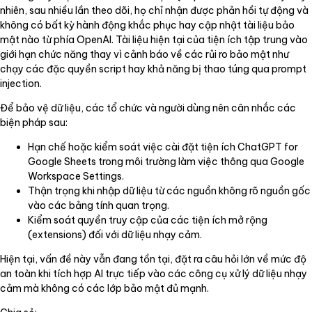
nhiên, sau nhiều lần theo dõi, họ chỉ nhận được phản hồi tự động và
không có bất kỳ hành động khắc phục hay cập nhật tài liệu bảo
mật nào từ phía OpenAI. Tài liệu hiện tại của tiện ích tập trung vào
giới hạn chức năng thay vì cảnh báo về các rủi ro bảo mật như
chạy các đặc quyền script hay khả năng bị thao túng qua prompt
injection.
Để bảo vệ dữ liệu, các tổ chức và người dùng nên cân nhắc các
biện pháp sau:
Hạn chế hoặc kiểm soát việc cài đặt tiện ích ChatGPT for
Google Sheets trong môi trường làm việc thông qua Google
Workspace Settings.
Thận trọng khi nhập dữ liệu từ các nguồn không rõ nguồn gốc
vào các bảng tính quan trọng.
Kiểm soát quyền truy cập của các tiện ích mở rộng
(extensions) đối với dữ liệu nhạy cảm.
Hiện tại, vấn đề này vẫn đang tồn tại, đặt ra câu hỏi lớn về mức độ
an toàn khi tích hợp AI trực tiếp vào các công cụ xử lý dữ liệu nhạy
cảm mà không có các lớp bảo mật đủ mạnh.