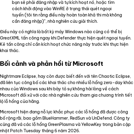
bạn sẽ phải đăng nhập và tự kích hoạt nó, hoặc tìm
cách khởi động vào WinRE ở trạng thái quét ngoại
tuyến (tôi tin rằng điều này hoàn toàn khả thi mà không
cần đăng nhập)", nhà nghiên cứu giải thích.
Điều này có nghĩa là bất kỳ máy Windows nào cũng có thể bị
GreatXML tấn công ngay khi Defender thực hiện quét ngoại tuyến.
Kẻ tấn công chỉ cần kích hoạt chức năng này trước khi thực hiện
khai thác.
Bối cảnh và phản hồi từ Microsoft
Nightmare Eclipse, hay còn được biết đến với tên Chaotic Eclipse,
đã liên tục công bố các khai thác cho nhiều lỗ hổng zero-day khác
nhau của Windows sau khi bày tỏ sự không hài lòng về cách
Microsoft đối xử với các nhà nghiên cứu tham gia chương trình tiết
lộ lỗ hổng của hãng.
Microsoft hiện đang nỗ lực khắc phục các lỗ hổng đã được công
bố rộng rãi, bao gồm BlueHammer, RedSun và UnDefend. Công ty
cũng đã vá các lỗ hổng GreenPlasma và YellowKey trong bản cập
nhật Patch Tuesday tháng 6 năm 2026.