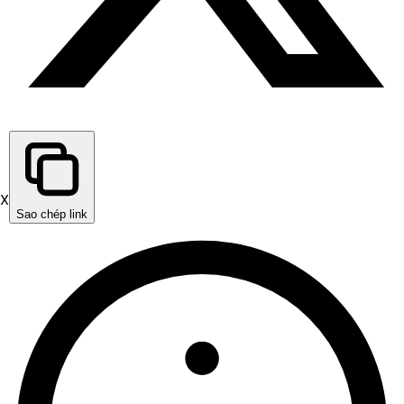
X
Sao chép link