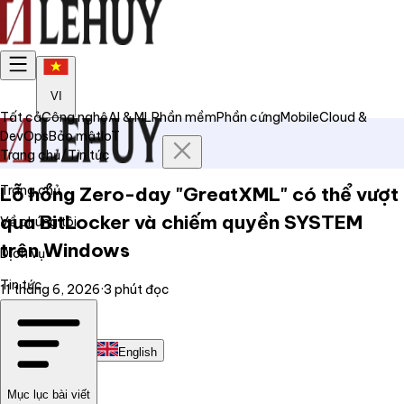
VI
Tất cả
Công nghệ
AI & ML
Phần mềm
Phần cứng
Mobile
Cloud &
DevOps
Bảo mật
IoT
Trang chủ
/
Tin tức
Trang chủ
Lỗ hổng Zero-day "GreatXML" có thể vượt
qua BitLocker và chiếm quyền SYSTEM
Về chúng tôi
trên Windows
Dịch vụ
Tin tức
11 tháng 6, 2026
·
3
phút đọc
Liên hệ
Tiếng Việt
English
Mục lục bài viết