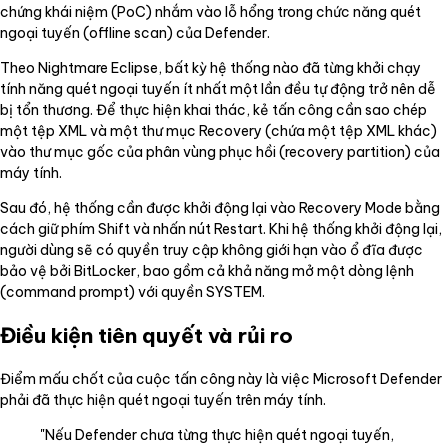
chứng khái niệm (PoC) nhắm vào lỗ hổng trong chức năng quét
ngoại tuyến (offline scan) của Defender.
Theo Nightmare Eclipse, bất kỳ hệ thống nào đã từng khởi chạy
tính năng quét ngoại tuyến ít nhất một lần đều tự động trở nên dễ
bị tổn thương. Để thực hiện khai thác, kẻ tấn công cần sao chép
một tệp XML và một thư mục Recovery (chứa một tệp XML khác)
vào thư mục gốc của phân vùng phục hồi (recovery partition) của
máy tính.
Sau đó, hệ thống cần được khởi động lại vào Recovery Mode bằng
cách giữ phím Shift và nhấn nút Restart. Khi hệ thống khởi động lại,
người dùng sẽ có quyền truy cập không giới hạn vào ổ đĩa được
bảo vệ bởi BitLocker, bao gồm cả khả năng mở một dòng lệnh
(command prompt) với quyền SYSTEM.
Điều kiện tiên quyết và rủi ro
Điểm mấu chốt của cuộc tấn công này là việc Microsoft Defender
phải đã thực hiện quét ngoại tuyến trên máy tính.
"Nếu Defender chưa từng thực hiện quét ngoại tuyến,