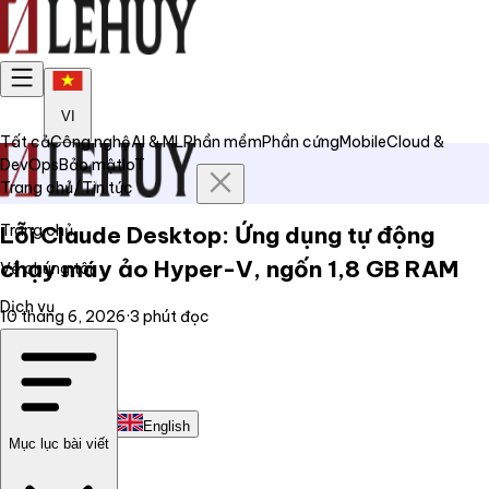
VI
Tất cả
Công nghệ
AI & ML
Phần mềm
Phần cứng
Mobile
Cloud &
DevOps
Bảo mật
IoT
Trang chủ
/
Tin tức
Trang chủ
Lỗi Claude Desktop: Ứng dụng tự động
chạy máy ảo Hyper-V, ngốn 1,8 GB RAM
Về chúng tôi
Dịch vụ
10 tháng 6, 2026
·
3
phút đọc
Tin tức
Liên hệ
Tiếng Việt
English
Mục lục bài viết