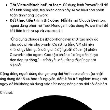
Tắt VirtualMachinePlatform:
Sử dụng lệnh PowerShell để
tắt tính năng này, tuy nhiên cách này sẽ vô hiệu hóa hoàn
toàn tính năng Cowork.
Kết thúc tiến trình thủ công:
Mỗi khi mở Claude Desktop,
người dùng phải mở Task Manager hoặc dùng PowerShell để
tắt tiến trình
và
.
vmwp
vmcompute
"Ứng dụng Claude Desktop không nên khởi tạo máy ảo
cho các phiên chat-only. Cơ sở hạ tầng VM chỉ nên
khởi chạy khi người dùng chủ động bắt đầu một phiên
Cowork hoặc agent. Các tệp phiên cũ cũng cần được
dọn dẹp tự động," - trích yêu cầu từ người dùng phát
hiện lỗi.
Cộng đồng người dùng đang mong đợi Anthropic sớm cập nhật
ứng dụng để tối ưu hóa tài nguyên, đảm bảo trải nghiệm mượt mà
ngay cả khi không sử dụng các tính năng nâng cao đòi hỏi ảo hóa.
Chia sẻ: