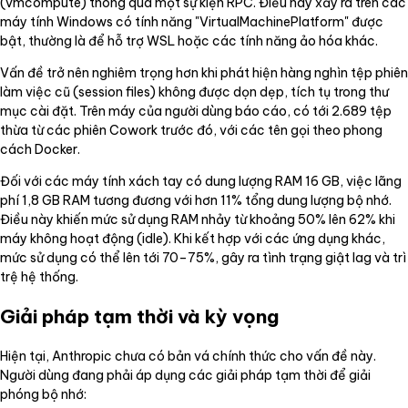
(vmcompute) thông qua một sự kiện RPC. Điều này xảy ra trên các
máy tính Windows có tính năng "VirtualMachinePlatform" được
bật, thường là để hỗ trợ WSL hoặc các tính năng ảo hóa khác.
Vấn đề trở nên nghiêm trọng hơn khi phát hiện hàng nghìn tệp phiên
làm việc cũ (session files) không được dọn dẹp, tích tụ trong thư
mục cài đặt. Trên máy của người dùng báo cáo, có tới 2.689 tệp
thừa từ các phiên Cowork trước đó, với các tên gọi theo phong
cách Docker.
Đối với các máy tính xách tay có dung lượng RAM 16 GB, việc lãng
phí 1,8 GB RAM tương đương với hơn 11% tổng dung lượng bộ nhớ.
Điều này khiến mức sử dụng RAM nhảy từ khoảng 50% lên 62% khi
máy không hoạt động (idle). Khi kết hợp với các ứng dụng khác,
mức sử dụng có thể lên tới 70–75%, gây ra tình trạng giật lag và trì
trệ hệ thống.
Giải pháp tạm thời và kỳ vọng
Hiện tại, Anthropic chưa có bản vá chính thức cho vấn đề này.
Người dùng đang phải áp dụng các giải pháp tạm thời để giải
phóng bộ nhớ: