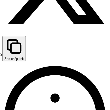
X
Sao chép link