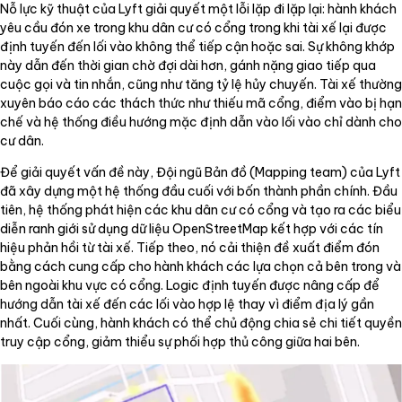
Nỗ lực kỹ thuật của Lyft giải quyết một lỗi lặp đi lặp lại: hành khách
yêu cầu đón xe trong khu dân cư có cổng trong khi tài xế lại được
định tuyến đến lối vào không thể tiếp cận hoặc sai. Sự không khớp
này dẫn đến thời gian chờ đợi dài hơn, gánh nặng giao tiếp qua
cuộc gọi và tin nhắn, cũng như tăng tỷ lệ hủy chuyến. Tài xế thường
xuyên báo cáo các thách thức như thiếu mã cổng, điểm vào bị hạn
chế và hệ thống điều hướng mặc định dẫn vào lối vào chỉ dành cho
cư dân.
Để giải quyết vấn đề này, Đội ngũ Bản đồ (Mapping team) của Lyft
đã xây dựng một hệ thống đầu cuối với bốn thành phần chính. Đầu
tiên, hệ thống phát hiện các khu dân cư có cổng và tạo ra các biểu
diễn ranh giới sử dụng dữ liệu OpenStreetMap kết hợp với các tín
hiệu phản hồi từ tài xế. Tiếp theo, nó cải thiện đề xuất điểm đón
bằng cách cung cấp cho hành khách các lựa chọn cả bên trong và
bên ngoài khu vực có cổng. Logic định tuyến được nâng cấp để
hướng dẫn tài xế đến các lối vào hợp lệ thay vì điểm địa lý gần
nhất. Cuối cùng, hành khách có thể chủ động chia sẻ chi tiết quyền
truy cập cổng, giảm thiểu sự phối hợp thủ công giữa hai bên.