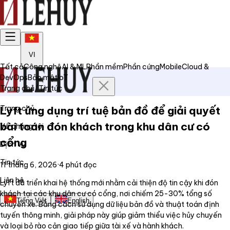
VI
Tất cả
Công nghệ
AI & ML
Phần mềm
Phần cứng
Mobile
Cloud &
DevOps
Bảo mật
IoT
Trang chủ
/
Tin tức
Trang chủ
Lyft ứng dụng trí tuệ bản đồ để giải quyết
bài toán đón khách trong khu dân cư có
Về chúng tôi
cổng
Dịch vụ
Tin tức
11 tháng 6, 2026
·
4
phút đọc
Liên hệ
Lyft đã triển khai hệ thống mới nhằm cải thiện độ tin cậy khi đón
khách tại các khu dân cư có cổng, nơi chiếm 25-30% tổng số
Tiếng Việt
English
chuyến xe. Bằng cách sử dụng dữ liệu bản đồ và thuật toán định
tuyến thông minh, giải pháp này giúp giảm thiểu việc hủy chuyến
và loại bỏ rào cản giao tiếp giữa tài xế và hành khách.