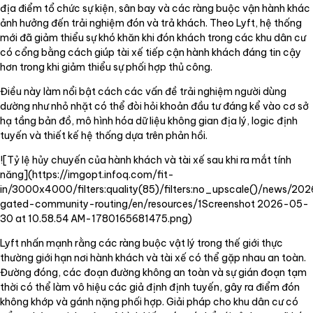
địa điểm tổ chức sự kiện, sân bay và các ràng buộc vận hành khác
ảnh hưởng đến trải nghiệm đón và trả khách. Theo Lyft, hệ thống
mới đã giảm thiểu sự khó khăn khi đón khách trong các khu dân cư
có cổng bằng cách giúp tài xế tiếp cận hành khách đáng tin cậy
hơn trong khi giảm thiểu sự phối hợp thủ công.
Điều này làm nổi bật cách các vấn đề trải nghiệm người dùng
dường như nhỏ nhặt có thể đòi hỏi khoản đầu tư đáng kể vào cơ sở
hạ tầng bản đồ, mô hình hóa dữ liệu không gian địa lý, logic định
tuyến và thiết kế hệ thống dựa trên phản hồi.
![Tỷ lệ hủy chuyến của hành khách và tài xế sau khi ra mắt tính
năng](
https://imgopt.infoq.com/fit-
in/3000x4000/filters:quality(85)/filters:no_upscale()/news/202
gated-community-routing/en/resources/1Screenshot
2026-05-
30 at 10.58.54 AM-1780165681475.png)
Lyft nhấn mạnh rằng các ràng buộc vật lý trong thế giới thực
thường giới hạn nơi hành khách và tài xế có thể gặp nhau an toàn.
Đường đóng, các đoạn đường không an toàn và sự gián đoạn tạm
thời có thể làm vô hiệu các giả định định tuyến, gây ra điểm đón
không khớp và gánh nặng phối hợp. Giải pháp cho khu dân cư có