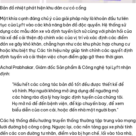
Bản đồ nhiệt phát hiện khu dân cư có cổng
Một khía cạnh đáng chú ý của giải pháp này là khoản đầu tư liên
tục của Lyft vào các khả năng bản đồ độc quyền. Hệ thống sử
dụng các mẫu đón xe và định tuyến lịch sử cùng với phản hồi của
tài xế để cải thiện độ chính xác của vị trí và xác định các điểm
đón xe gây khó khăn, chẳng hạn như các khu phức hợp chung cư
hoặc khu biệt thự. Các tín hiệu này giúp tinh chỉnh các quyết định
định tuyến và cải thiện việc chọn điểm gặp gỡ theo thời gian.
Achal Prabhakar, Giám đốc Sản phẩm & Công nghệ tại Lyft nhận
định:
"Hầu hết các công tác bản đồ tốt đều được thiết kế để
vô hình. Mọi người không mở ứng dụng để ngưỡng mộ
các hàng rào địa lý hay logic định tuyến của chúng tôi.
Họ mở nó để đến bệnh viện, để kịp chuyến bay, để xem
biểu diễn của con cái, hoặc đến nhà một người bạn."
Các hệ thống điều hướng truyền thống thường tập trung vào mạng
lưới đường bộ công cộng. Ngược lại, các nền tảng gọi xe phải tính
đến các con đường tư nhân, điểm vào bị hạn chế, lối vào tòa nhà,