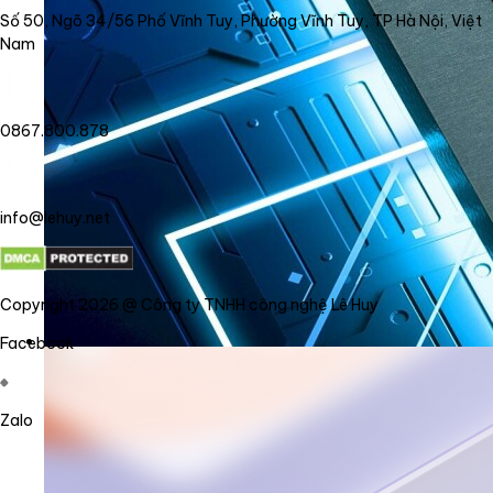
Số 50, Ngõ 34/56 Phố Vĩnh Tuy, Phường Vĩnh Tuy, TP Hà Nội, Việt
Nam
0867.800.878
info@lehuy.net
Copyright 2026 @ Công ty TNHH công nghệ Lê Huy
Facebook
Zalo