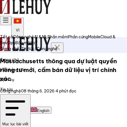
VI
Tất cả
Công nghệ
AI & ML
Phần mềm
Phần cứng
Mobile
Cloud &
DevOps
Bảo mật
IoT
Trang chủ
/
Tin tức
/
Công nghệ
Trang chủ
Massachusetts thông qua dự luật quyền
riêng tư mới, cấm bán dữ liệu vị trí chính
Về chúng tôi
xác
Dịch vụ
Tin tức
Công nghệ
08 tháng 6, 2026
·
4
phút đọc
Liên hệ
Tiếng Việt
English
Mục lục bài viết