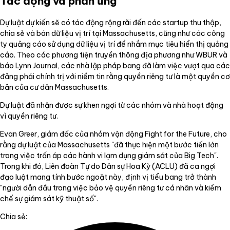
Tác động và phản ứng
Dự luật dự kiến sẽ có tác động rộng rãi đến các startup thu thập,
chia sẻ và bán dữ liệu vị trí tại Massachusetts, cũng như các công
ty quảng cáo sử dụng dữ liệu vị trí để nhắm mục tiêu hiển thị quảng
cáo. Theo các phương tiện truyền thông địa phương như WBUR và
báo Lynn Journal, các nhà lập pháp bang đã làm việc vượt qua các
đảng phái chính trị với niềm tin rằng quyền riêng tư là một quyền cơ
bản của cư dân Massachusetts.
Dự luật đã nhận được sự khen ngợi từ các nhóm và nhà hoạt động
vì quyền riêng tư.
Evan Greer, giám đốc của nhóm vận động Fight for the Future, cho
rằng dự luật của Massachusetts "đã thực hiện một bước tiến lớn
trong việc trấn áp các hành vi lạm dụng giám sát của Big Tech".
Trong khi đó, Liên đoàn Tự do Dân sự Hoa Kỳ (ACLU) đã ca ngợi
đạo luật mang tính bước ngoặt này, định vị tiểu bang trở thành
"người dẫn đầu trong việc bảo vệ quyền riêng tư cá nhân và kiềm
chế sự giám sát kỹ thuật số".
Chia sẻ: