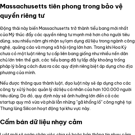
Massachusetts tiên phong trong bảo vệ
quyền riêng tư
Động thái này biến Massachusetts trở thành tiểu bang mới nhất
của Mỹ thúc đẩy các quyền riêng tư mạnh mẽ hơn cho người tiêu
dùng, sau nhiều năm ghi nhận sự lạm dụng dữ liệu trong ngành công
nghệ, quảng cáo và mạng xã hội rộng lớn hơn. Trong khi Hoa Kỳ
chưa có một luật riêng tư cấp liên bang giống như nhiều nền dân
chủ lớn trên thế giới, các tiểu bang đã tự lấp đầy khoảng trống
pháp lý bằng cách đưa ra các quy định riêng biệt áp dụng cho địa
phương của mình.
Nếu được thông qua thành luật, đạo luật này sẽ áp dụng cho các
công ty xử lý hoặc quản lý dữ liệu cá nhân của hơn 100.000 người
tiêu dùng. Do đó, quy định này sẽ ảnh hưởng lớn đến cả các
startup quy mô vừa và phải lẫn những "gã khổng lồ" công nghệ tại
Thung lũng Silicon hoạt động tại khu vực này.
Cấm bán dữ liệu nhạy cảm
Luật mới sẽ ngăn chặn việc chia sẻ hoặc bán thông tin nhạy cảm