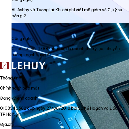
AI, Ashby và Tương lai: Khi chi phí viết mã giảm về 0, kỹ sư
cần gì?
Công nghệ
Cisco sa thải 4.000 nhân sự dù doanh thu kỷ lục, chuyển
hướng mạnh sang AI
Thông tin
Chính sách bảo mật
Đăng ký kinh doanh
0108340562 cấp ngày 27/06/2018 bởi Sở Kế Hoạch và Đầu Tư
TP Hà Nội
Địa chỉ