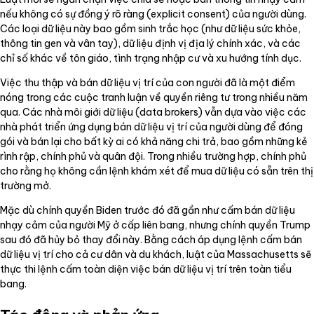
nếu không có sự đồng ý rõ ràng (explicit consent) của người dùng.
Các loại dữ liệu này bao gồm sinh trắc học (như dữ liệu sức khỏe,
thông tin gen và vân tay), dữ liệu định vị địa lý chính xác, và các
chỉ số khác về tôn giáo, tình trạng nhập cư và xu hướng tính dục.
Việc thu thập và bán dữ liệu vị trí của con người đã là một điểm
nóng trong các cuộc tranh luận về quyền riêng tư trong nhiều năm
qua. Các nhà môi giới dữ liệu (data brokers) vẫn dựa vào việc các
nhà phát triển ứng dụng bán dữ liệu vị trí của người dùng để đóng
gói và bán lại cho bất kỳ ai có khả năng chi trả, bao gồm những kẻ
rình rập, chính phủ và quân đội. Trong nhiều trường hợp, chính phủ
cho rằng họ không cần lệnh khám xét để mua dữ liệu có sẵn trên thị
trường mở.
Mặc dù chính quyền Biden trước đó đã gần như cấm bán dữ liệu
nhạy cảm của người Mỹ ở cấp liên bang, nhưng chính quyền Trump
sau đó đã hủy bỏ thay đổi này. Bằng cách áp dụng lệnh cấm bán
dữ liệu vị trí cho cả cư dân và du khách, luật của Massachusetts sẽ
thực thi lệnh cấm toàn diện việc bán dữ liệu vị trí trên toàn tiểu
bang.