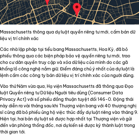
Massachusetts thông qua dự luật quyền riêng tư mới, cấm bán dữ
liệu vị trí chính xác
Các nhà lập pháp tại tiểu bang Massachusetts, Hoa Kỳ, đã bỏ
phiếu thông qua các biện pháp bảo vệ quyền riêng tư mới, trao
cho cư dân quyền truy cập và xóa dữ liệu của mình do các gã
khổng lồ công nghệ nắm giữ. Điểm đáng chú ý nhất của dự luật là
lệnh cấm các công ty bán dữ liệu vị trí chính xác của người dùng.
Vào thứ Năm vừa qua, Hạ viện Massachusetts đã thông qua Đạo
luật Quyền riêng tư Dữ liệu Người tiêu dùng (Consumer Data
Privacy Act) với số phiếu đồng thuận tuyệt đối 146-0. Động thái
này diễn ra vài tháng sau khi Thượng viện bang với 40 thượng nghị
sĩ cũng đã bỏ phiếu ủng hộ việc thúc đẩy dự luật riêng vào tháng 9.
Hiện tại, hai bản dự luật sẽ được hợp nhất tại Thượng viện và gửi
đến văn phòng thống đốc, nơi dự kiến sẽ được ký thành luật trong
thời gian tới.