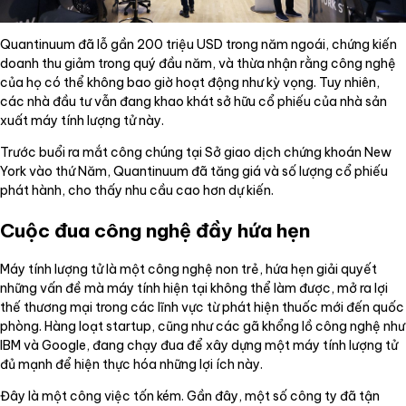
Quantinuum đã lỗ gần 200 triệu USD trong năm ngoái, chứng kiến
doanh thu giảm trong quý đầu năm, và thừa nhận rằng công nghệ
của họ có thể không bao giờ hoạt động như kỳ vọng. Tuy nhiên,
các nhà đầu tư vẫn đang khao khát sở hữu cổ phiếu của nhà sản
xuất máy tính lượng tử này.
Trước buổi ra mắt công chúng tại Sở giao dịch chứng khoán New
York vào thứ Năm, Quantinuum đã tăng giá và số lượng cổ phiếu
phát hành, cho thấy nhu cầu cao hơn dự kiến.
Cuộc đua công nghệ đầy hứa hẹn
Máy tính lượng tử là một công nghệ non trẻ, hứa hẹn giải quyết
những vấn đề mà máy tính hiện tại không thể làm được, mở ra lợi
thế thương mại trong các lĩnh vực từ phát hiện thuốc mới đến quốc
phòng. Hàng loạt startup, cũng như các gã khổng lồ công nghệ như
IBM và Google, đang chạy đua để xây dựng một máy tính lượng tử
đủ mạnh để hiện thực hóa những lợi ích này.
Đây là một công việc tốn kém. Gần đây, một số công ty đã tận