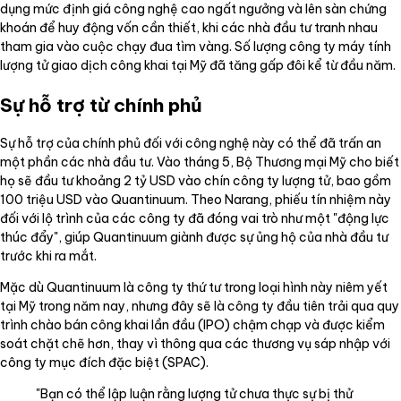
dụng mức định giá công nghệ cao ngất ngưởng và lên sàn chứng
khoán để huy động vốn cần thiết, khi các nhà đầu tư tranh nhau
tham gia vào cuộc chạy đua tìm vàng. Số lượng công ty máy tính
lượng tử giao dịch công khai tại Mỹ đã tăng gấp đôi kể từ đầu năm.
Sự hỗ trợ từ chính phủ
Sự hỗ trợ của chính phủ đối với công nghệ này có thể đã trấn an
một phần các nhà đầu tư. Vào tháng 5, Bộ Thương mại Mỹ cho biết
họ sẽ đầu tư khoảng 2 tỷ USD vào chín công ty lượng tử, bao gồm
100 triệu USD vào Quantinuum. Theo Narang, phiếu tín nhiệm này
đối với lộ trình của các công ty đã đóng vai trò như một "động lực
thúc đẩy", giúp Quantinuum giành được sự ủng hộ của nhà đầu tư
trước khi ra mắt.
Mặc dù Quantinuum là công ty thứ tư trong loại hình này niêm yết
tại Mỹ trong năm nay, nhưng đây sẽ là công ty đầu tiên trải qua quy
trình chào bán công khai lần đầu (IPO) chậm chạp và được kiểm
soát chặt chẽ hơn, thay vì thông qua các thương vụ sáp nhập với
công ty mục đích đặc biệt (SPAC).
"Bạn có thể lập luận rằng lượng tử chưa thực sự bị thử