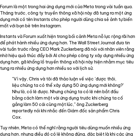
Forum là một trong hai ứng dụng mới của Meta trong vài tuần qua.
Tháng trước, công ty truyền thông xã hội này đã tung ra một ứng
dụng mới có tên Instants cho phép người dùng chia sẻ ảnh tự biến
mất với bạn bè trên Instagram.
Instants và Forum xuất hiện trong bối cảnh Meta nỗ lực rộng rãi hơn
để phát hành nhiều ứng dụng hơn. The Wall Street Journal đưa tin
vài tuần trước rằng CEO Mark Zuckerberg đã nói với nhân viên rằng
nhờ hiệu quả thúc đẩy bởi AI cho phép công ty xây dựng nhiều ứng
dụng hơn, gã khổng lồ truyền thông xã hội này hiện nhằm mục tiêu
tung ra nhiều ứng dụng hơn nhiều so với lịch sử.
"Vì vậy, Chris và tôi đã thảo luận về việc 'được thôi,
liệu chúng ta có thể xây dựng 50 ứng dụng mới không?'
Như là, có lẽ được. Nhưng chúng ta có lẽ nên bắt đầu
bằng cách làm một vài ứng dụng trước khi chúng ta cố
gắng làm 50 cái cùng một lúc," ông Zuckerberg
reportedly nói khi nhắc đến Giám đốc sản phẩm Chris
Cox.
Tuy nhiên, Meta có thể nghĩ rằng người tiêu dùng muốn nhiều ứng
dụng hơn, nhưng điều đó có lẽ không đúng, đặc biệt là khi các ứng