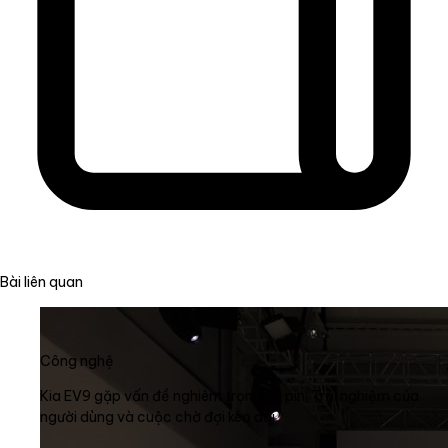
Bài liên quan
Công nghệ
Kia EV9 gặp vấn đề nghiêm trọng về pin: Trải nghiệm của
người dùng và cuộc chờ đợi kéo dài