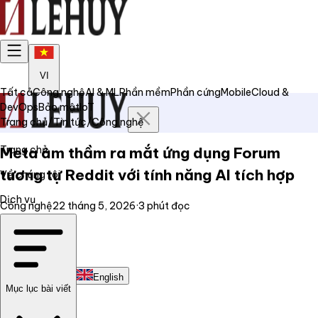
VI
Tất cả
Công nghệ
AI & ML
Phần mềm
Phần cứng
Mobile
Cloud &
DevOps
Bảo mật
IoT
Trang chủ
/
Tin tức
/
Công nghệ
Trang chủ
Meta âm thầm ra mắt ứng dụng Forum
tương tự Reddit với tính năng AI tích hợp
Về chúng tôi
Dịch vụ
Công nghệ
22 tháng 5, 2026
·
3
phút đọc
Tin tức
Liên hệ
Tiếng Việt
English
Mục lục bài viết