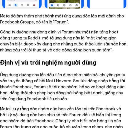
Meta đã âm thầm phát hành một ứng dụng độc lập mới dành cho
Facebook Groups, có tên là "Forum".
Công ty dường như đang định vị Forum như một nền tảng hoạt
động tương tự Reddit, mô tả ứng dụng này là "một không gian
chuyên biệt được xây dựng cho những cuộc thảo luận sâu sắc hơn,
những câu trả lời thực tế và các cộng đồng bạn quan tâm".
Định vị và trải nghiệm người dùng
Ứng dụng dường như lần đầu tiên được phát hiện bởi chuyên gia tư
vấn truyền thông xã hội Matt Navarra. Sau khi đăng nhập bằng tài
khoản Facebook, Forum sẽ tải các nhóm, hồ sơ và hoạt động của
bạn, đồng thời cho phép bạn đăng bài bằng biệt danh, giống như
trên ứng dụng Facebook tiêu chuẩn.
Meta lưu ý rằng các nhóm của bạn vẫn tồn tại trên Facebook và
bất kỳ nội dung nào bạn chia sẻ trên Forum đều sẽ hiển thị trong
các nhóm đó trên Facebook. Công ty cho biết các bảng tin của
Forum tập trung vào các cuộc trò chuyện trong nhóm, cho phép