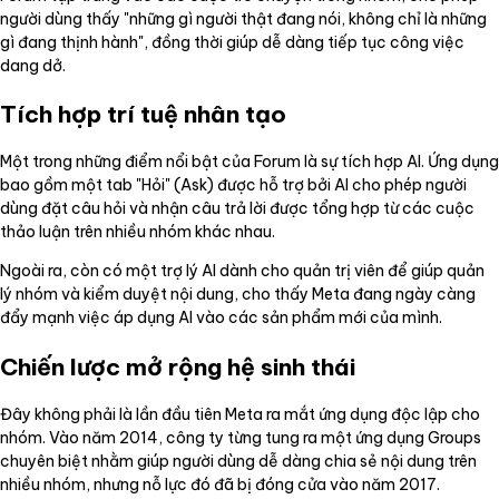
người dùng thấy "những gì người thật đang nói, không chỉ là những
gì đang thịnh hành", đồng thời giúp dễ dàng tiếp tục công việc
dang dở.
Tích hợp trí tuệ nhân tạo
Một trong những điểm nổi bật của Forum là sự tích hợp AI. Ứng dụng
bao gồm một tab "Hỏi" (Ask) được hỗ trợ bởi AI cho phép người
dùng đặt câu hỏi và nhận câu trả lời được tổng hợp từ các cuộc
thảo luận trên nhiều nhóm khác nhau.
Ngoài ra, còn có một trợ lý AI dành cho quản trị viên để giúp quản
lý nhóm và kiểm duyệt nội dung, cho thấy Meta đang ngày càng
đẩy mạnh việc áp dụng AI vào các sản phẩm mới của mình.
Chiến lược mở rộng hệ sinh thái
Đây không phải là lần đầu tiên Meta ra mắt ứng dụng độc lập cho
nhóm. Vào năm 2014, công ty từng tung ra một ứng dụng Groups
chuyên biệt nhằm giúp người dùng dễ dàng chia sẻ nội dung trên
nhiều nhóm, nhưng nỗ lực đó đã bị đóng cửa vào năm 2017.