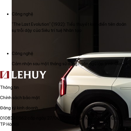
Công nghệ
"The Last Evolution" (1932): Tiểu thuyết kinh điển tiên đoán
sự trỗi dậy của Siêu trí tuệ Nhân tạo
Công nghệ
Cảm nhận sau một tháng sử dụng ngôn ngữ lập trình Clojure
Thông tin
Chính sách bảo mật
Đăng ký kinh doanh
0108340562 cấp ngày 27/06/2018 bởi Sở Kế Hoạch và Đầu Tư
TP Hà Nội