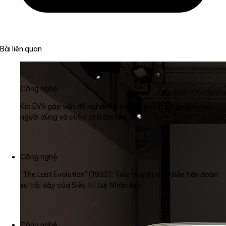
Bài liên quan
Công nghệ
Kia EV9 gặp vấn đề nghiêm trọng về pin: Trải nghiệm của
người dùng và cuộc chờ đợi kéo dài
Công nghệ
"The Last Evolution" (1932): Tiểu thuyết kinh điển tiên đoán
sự trỗi dậy của Siêu trí tuệ Nhân tạo
Công nghệ