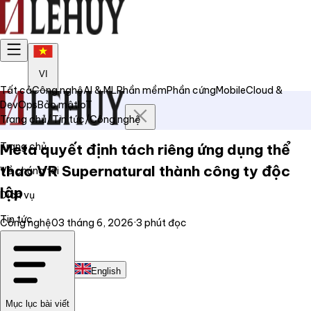
VI
Tất cả
Công nghệ
AI & ML
Phần mềm
Phần cứng
Mobile
Cloud &
DevOps
Bảo mật
IoT
Trang chủ
/
Tin tức
/
Công nghệ
Trang chủ
Meta quyết định tách riêng ứng dụng thể
thao VR Supernatural thành công ty độc
Về chúng tôi
lập
Dịch vụ
Tin tức
Công nghệ
03 tháng 6, 2026
·
3
phút đọc
Liên hệ
Tiếng Việt
English
Mục lục bài viết