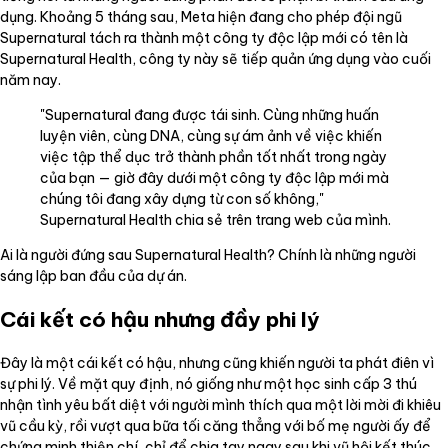
dụng. Khoảng 5 tháng sau, Meta hiện đang cho phép đội ngũ
Supernatural tách ra thành một công ty độc lập mới có tên là
Supernatural Health, công ty này sẽ tiếp quản ứng dụng vào cuối
năm nay.
"Supernatural đang được tái sinh. Cùng những huấn
luyện viên, cùng DNA, cùng sự ám ảnh về việc khiến
việc tập thể dục trở thành phần tốt nhất trong ngày
của bạn — giờ đây dưới một công ty độc lập mới mà
chúng tôi đang xây dựng từ con số không,"
Supernatural Health chia sẻ trên trang web của mình.
Ai là người đứng sau Supernatural Health? Chính là những người
sáng lập ban đầu của dự án.
Cái kết có hậu nhưng đầy phi lý
Đây là một cái kết có hậu, nhưng cũng khiến người ta phát điên vì
sự phi lý. Về mặt quy định, nó giống như một học sinh cấp 3 thú
nhận tình yêu bất diệt với người mình thích qua một lời mời đi khiêu
vũ cầu kỳ, rồi vượt qua bữa tối căng thẳng với bố mẹ người ấy để
chứng minh thiện chí, chỉ để chia tay ngay sau khi vũ hội kết thúc.