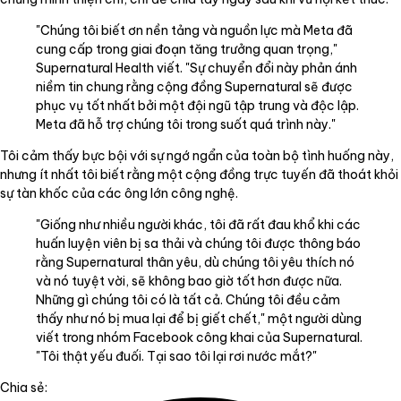
"Chúng tôi biết ơn nền tảng và nguồn lực mà Meta đã
cung cấp trong giai đoạn tăng trưởng quan trọng,"
Supernatural Health viết. "Sự chuyển đổi này phản ánh
niềm tin chung rằng cộng đồng Supernatural sẽ được
phục vụ tốt nhất bởi một đội ngũ tập trung và độc lập.
Meta đã hỗ trợ chúng tôi trong suốt quá trình này."
Tôi cảm thấy bực bội với sự ngớ ngẩn của toàn bộ tình huống này,
nhưng ít nhất tôi biết rằng một cộng đồng trực tuyến đã thoát khỏi
sự tàn khốc của các ông lớn công nghệ.
"Giống như nhiều người khác, tôi đã rất đau khổ khi các
huấn luyện viên bị sa thải và chúng tôi được thông báo
rằng Supernatural thân yêu, dù chúng tôi yêu thích nó
và nó tuyệt vời, sẽ không bao giờ tốt hơn được nữa.
Những gì chúng tôi có là tất cả. Chúng tôi đều cảm
thấy như nó bị mua lại để bị giết chết," một người dùng
viết trong nhóm Facebook công khai của Supernatural.
"Tôi thật yếu đuối. Tại sao tôi lại rơi nước mắt?"
Chia sẻ: