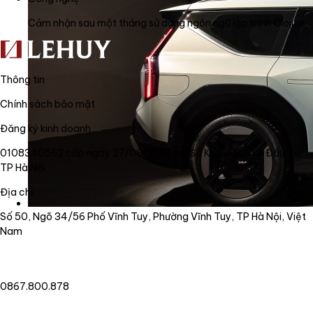
Cảm nhận sau một tháng sử dụng ngôn ngữ lập trình Clojure
Thông tin
Chính sách bảo mật
Đăng ký kinh doanh
0108340562 cấp ngày 27/06/2018 bởi Sở Kế Hoạch và Đầu Tư
TP Hà Nội
Địa chỉ
Số 50, Ngõ 34/56 Phố Vĩnh Tuy, Phường Vĩnh Tuy, TP Hà Nội, Việt
Nam
0867.800.878