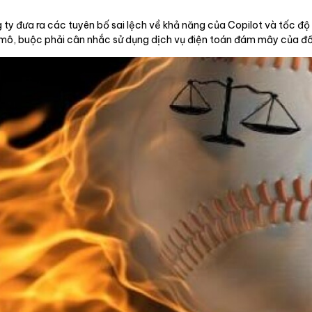
 ty đưa ra các tuyên bố sai lệch về khả năng của Copilot và tốc đ
mô, buộc phải cân nhắc sử dụng dịch vụ điện toán đám mây của đối