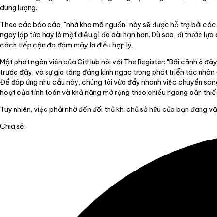
dung lượng.
Theo các báo cáo, "nhà kho mã nguồn" này sẽ được hỗ trợ bởi các t
ngay lập tức hay là một điều gì đó dài hạn hơn. Dù sao, đi trước lựa
cách tiếp cận đa đám mây là điều hợp lý.
Một phát ngôn viên của GitHub nói với The Register: "Bối cảnh ở đ
trước đây, và sự gia tăng đáng kinh ngạc trong phát triển tác nhân
Để đáp ứng nhu cầu này, chúng tôi vừa đẩy nhanh việc chuyển sang
hoạt của tính toán và khả năng mở rộng theo chiều ngang cần thiết t
Tuy nhiên, việc phải nhờ đến đối thủ khi chủ sở hữu của bạn đang v
Chia sẻ: