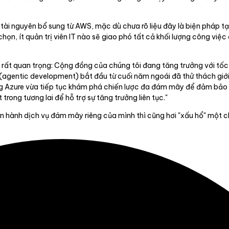
ài nguyên bổ sung từ AWS, mặc dù chưa rõ liệu đây là biện pháp tạ
 chọn, ít quản trị viên IT nào sẽ giao phó tất cả khối lượng công vi
ây rất quan trọng: Cộng đồng của chúng tôi đang tăng trưởng với tố
 (agentic development) bắt đầu từ cuối năm ngoái đã thử thách giới
 Azure vừa tiếp tục khám phá chiến lược đa đám mây để đảm bảo ch
rong tương lai để hỗ trợ sự tăng trưởng liên tục."
ận hành dịch vụ đám mây riêng của mình thì cũng hơi "xấu hổ" một c