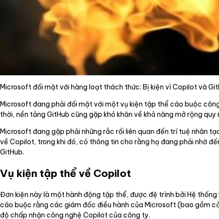
Microsoft đối mặt với hàng loạt thách thức: Bị kiện vì Copilot và G
Microsoft đang phải đối mặt với một vụ kiện tập thể cáo buộc công
thời, nền tảng GitHub cũng gặp khó khăn về khả năng mở rộng quy 
Microsoft đang gặp phải những rắc rối liên quan đến trí tuệ nhân t
về Copilot, trong khi đó, có thông tin cho rằng họ đang phải nhờ 
GitHub.
Vụ kiện tập thể về Copilot
Đơn kiện này là một hành động tập thể, được đệ trình bởi Hệ thống 
cáo buộc rằng các giám đốc điều hành của Microsoft (bao gồm cả 
độ chấp nhận công nghệ Copilot của công ty.