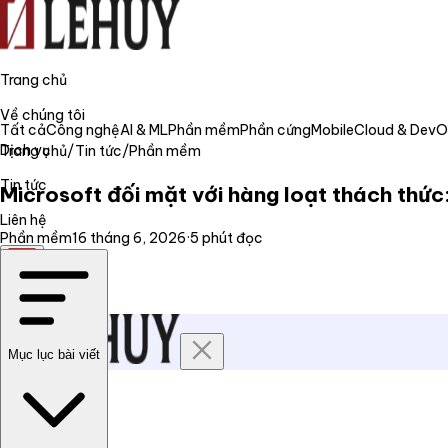
Trang chủ
Về chúng tôi
Tất cả
Công nghệ
AI & ML
Phần mềm
Phần cứng
Mobile
Cloud & Dev
Dịch vụ
Trang chủ
/
Tin tức
/
Phần mềm
Tin tức
Microsoft đối mặt với hàng loạt thách thức:
Liên hệ
Phần mềm
16 tháng 6, 2026
·
5
phút đọc
VI
Mục lục bài viết
Trang chủ
Về chúng tôi