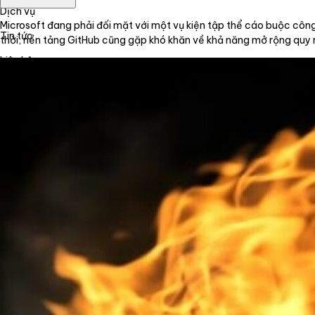
Dịch vụ
Microsoft đang phải đối mặt với một vụ kiện tập thể cáo buộc công
Tin tức
thời, nền tảng GitHub cũng gặp khó khăn về khả năng mở rộng quy 
Liên hệ
Tiếng Việt
English