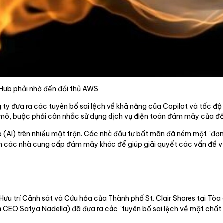
itHub phải nhờ đến đối thủ AWS
 ty đưa ra các tuyên bố sai lệch về khả năng của Copilot và tốc đ
mô, buộc phải cân nhắc sử dụng dịch vụ điện toán đám mây của đối
ạo (AI) trên nhiều mặt trận. Các nhà đầu tư bất mãn đã ném một "đơn
đến các nhà cung cấp đám mây khác để giúp giải quyết các vấn đề v
Hưu trí Cảnh sát và Cứu hỏa của Thành phố St. Clair Shores tại Tòa
CEO Satya Nadella) đã đưa ra các "tuyên bố sai lệch về mặt chất 