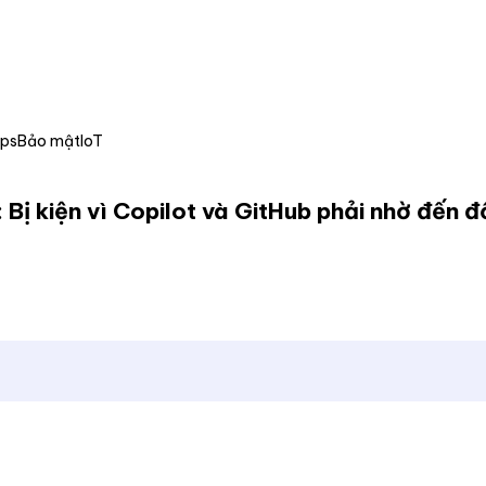
Ops
Bảo mật
IoT
 Bị kiện vì Copilot và GitHub phải nhờ đến 