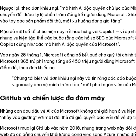
Ngược lại, theo đơn khiếu nại, "mô hình AI độc quyền chủ lực của Mi
chuyển đổi được tỷ lệ phần trăm đáng kể người dùng Microsoft 365
vào tay các sản phẩm đối thủ, một xu hướng đang gia tăng".
Mặc dù một số tổ chức hiện nay rất hào hứng với Copilot — ví dụ n
nhưng vụ kiện tập thể cáo buộc rằng các hồ sơ SEC của Microsoft k
Copilot cũng như các mô hình AI độc quyền của Microsoft".
Vào ngày 28 tháng 1, Microsoft công bố kết quả cho quý tài chính t
Microsoft 365 trả phí trong tổng số 450 triệu người dùng Microsoft
điểm đó, theo đơn khiếu nại.
"Chúng tôi biết về đơn khiếu nại này và tin rằng các cáo buộ
vigorously bảo vệ mình trước tòa," một phát ngôn viên của Mic
GitHub và chiến lược đa đám mây
Những cơn đau đầu về AI của Microsoft không chỉ giới hạn ở vụ kiệ
"nhảy vào giường" với một đối thủ để giải quyết các vấn đề về độ 
Microsoft mua lại GitHub vào năm 2018, nhưng trang web này đôi khi
web đã cố gắng chuyển khối lượng công việc sang Azure, nhưng đối 