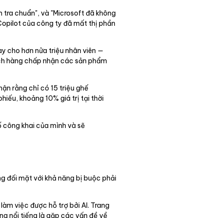
m tra chuẩn", và "Microsoft đã không
Copilot của công ty đã mất thị phần
ày cho hơn nửa triệu nhân viên —
hách hàng chấp nhận các sản phẩm
hận rằng chỉ có 15 triệu ghế
iếu, khoảng 10% giá trị tại thời
bố công khai của mình và sẽ
g đối mặt với khả năng bị buộc phải
làm việc được hỗ trợ bởi AI. Trang
ng nổi tiếng là gặp các vấn đề về