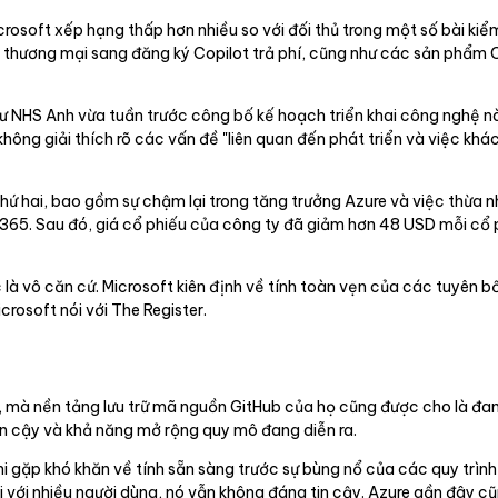
crosoft xếp hạng thấp hơn nhiều so với đối thủ trong một số bài kiể
 thương mại sang đăng ký Copilot trả phí, cũng như các sản phẩm 
hư NHS Anh vừa tuần trước công bố kế hoạch triển khai công nghệ n
hông giải thích rõ các vấn đề "liên quan đến phát triển và việc k
hứ hai, bao gồm sự chậm lại trong tăng trưởng Azure và việc thừa n
 365. Sau đó, giá cổ phiếu của công ty đã giảm hơn 48 USD mỗi cổ ph
c là vô căn cứ. Microsoft kiên định về tính toàn vẹn của các tuyên 
rosoft nói với The Register.
n, mà nền tảng lưu trữ mã nguồn GitHub của họ cũng được cho là đan
tin cậy và khả năng mở rộng quy mô đang diễn ra.
 gặp khó khăn về tính sẵn sàng trước sự bùng nổ của các quy trình 
với nhiều người dùng, nó vẫn không đáng tin cậy. Azure gần đây cũ