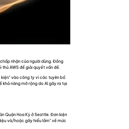
ộ chấp nhận của người dùng. Đồng
 thủ AWS để giải quyết vấn đề.
 kiện" vào công ty vì các tuyên bố
ề khả năng mở rộng do AI gây ra tại
 án Quận Hoa Kỳ ở Seattle. Đơn kiện
liệu và/hoặc gây hiểu lầm" về mức