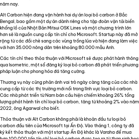
năm nay.
Alt Carbon hiện đang vận hành hai dự án loại bỏ carbon ở Bắc
Bengal, bao gồm một dự án dành riêng cho tập đoàn vận tải biển
khổng lồ của Nhật Bản Mitsui OSK Lines và một chương trình lớn
hơn sẽ là nguồn cung cấp tín chỉ cho Microsoft. Startup này đã mở
rộng từ các đồi chè sang các vùng trồng lúa và hiện đang làm việc
với hơn 35.000 nông dân trên khoảng 80.000 mẫu Anh.
Các tín chỉ theo thỏa thuận với Microsoft sẽ được phát hành thông
qua Isometric, một sổ đăng ký loại bỏ carbon đã phát triển phương
pháp luận cho phong hóa đá tăng cường.
Thương vụ này cũng phản ánh vai trò ngày càng tăng của các nhà
cung cấp từ các thị trường mới nổi trong lĩnh vực loại bỏ carbon.
Các nhà phát triển từ Nam bán cầu hiện chiếm khoảng 26% tổng
lượng phát hành tín chỉ loại bỏ carbon, tăng từ khoảng 2% vào năm
2022, ông Agarwal cho biết.
Thỏa thuận với Alt Carbon không phải là khoản đầu tư loại bỏ
carbon đầu tiên của Microsoft tại Ấn Độ. Vào tháng 1, công ty đã
ký kết thỏa thuận với một startup Ấn Độ khác là Varaha để mua
hơn 100.000 tấn tín chỉ loại bỏ carbon được tạo ra từ than sinh học