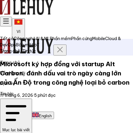
VI
Tất cả
Công nghệ
AI & ML
Phần mềm
Phần cứng
Mobile
Cloud &
DevOps
Bảo mật
IoT
Trang chủ
/
Tin tức
Trang chủ
Microsoft ký hợp đồng với startup Alt
Carbon, đánh dấu vai trò ngày càng lớn
Về chúng tôi
của Ấn Độ trong công nghệ loại bỏ carbon
Dịch vụ
Tin tức
11 tháng 6, 2026
·
5
phút đọc
Liên hệ
Tiếng Việt
English
Mục lục bài viết