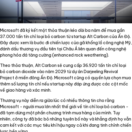
Microsoft đã ký kết một thỏa thuận kéo dài ba năm để mua gần
37.000 tấn tín chỉ loại bỏ carbon từ startup Alt Carbon của Ấn Độ.
Đây được xem là bước đi chiến lược của gã khổng lồ công nghệ Mỹ,
đánh dấu thương vụ đầu tiên tại Châu Á liên quan đến công nghệ
phong hóa đá tăng cường (enhanced rock weathering).
Theo thỏa thuận, Alt Carbon sẽ cung cấp 36.920 tấn tín chỉ loại
bỏ carbon dioxide vào năm 2029 từ dự án Darjeeling Revival
Project ở miền đông Ấn Độ. Microsoft cũng có quyền lựa chọn mua
thêm số lượng tín chỉ nếu startup này đáp ứng được các cột mốc
về giao hàng và xác minh.
Thương vụ này diễn ra giữa lúc có nhiều thông tin cho rằng
Microsoft - người mua lớn nhất thế giới về tín chỉ loại bỏ carbon -
đã tạm dừng một phần chương trình mua hàng của mình. Tuy
nhiên, công ty đã bác bỏ những tuyên bố này và khẳng định họ vẫn
cam kết với các mục tiêu khí hậu ngay cả khi đang tinh chỉnh chiến
lược bền vững.