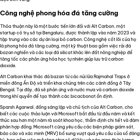
Công nghệ phong hóa đá tăng cường
Thỏa thuận này là một bước tiến lớn đối với Alt Carbon, một
startup có trụ sở tại Bengaluru, được thành lập vào năm 2023 và
tập trung vào các dự án loại bỏ carbon. Công nghệ cốt lõi của họ
là phong hóa đá tăng cường, một kỹ thuật bao gồm việc rải đá
bazan nghiền và các loại đá silicat khác lên đất nông nghiệp để
tăng tốc các phản ứng hóa học tự nhiên giúp lưu trữ carbon
dioxide.
Alt Carbon khai thác đá bazan từ các núi lửa Rajmahal Traps ở
miền đông Ấn Độ và triển khai chúng trên các cánh đồng ở Tây
Bengal. Tại đây, đá sẽ phản ứng với nước mưa và carbon dioxide
trong khí quyển để tạo thành các bicacbonat ổn định.
Sparsh Agarwal, đồng sáng lập và chủ tịch của Alt Carbon, cho
biết các cuộc thảo luận với Microsoft bắt đầu từ đầu năm và kết
thúc sau hơn một năm rà soát khoa học, thẩm định chi tiết và đàm
phán hợp đồng. Microsoft cũng yêu cầu các biện pháp giám sát,
báo cáo và xác minh (MRV) bổ sung vượt quá yêu cầu của sổ đăng