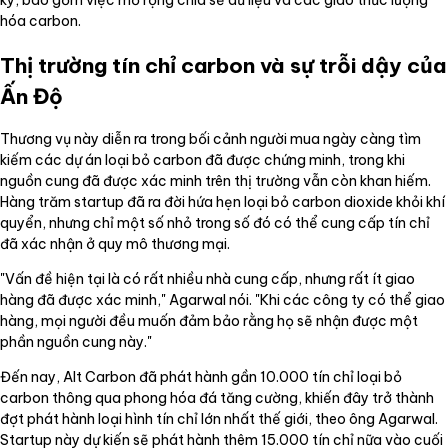
ký, bao gồm việc mở rộng chia sẻ dữ liệu và các giao thức lượng
hóa carbon.
Thị trường tín chỉ carbon và sự trỗi dậy của
Ấn Độ
Thương vụ này diễn ra trong bối cảnh người mua ngày càng tìm
kiếm các dự án loại bỏ carbon đã được chứng minh, trong khi
nguồn cung đã được xác minh trên thị trường vẫn còn khan hiếm.
Hàng trăm startup đã ra đời hứa hẹn loại bỏ carbon dioxide khỏi khí
quyển, nhưng chỉ một số nhỏ trong số đó có thể cung cấp tín chỉ
đã xác nhận ở quy mô thương mại.
"Vấn đề hiện tại là có rất nhiều nhà cung cấp, nhưng rất ít giao
hàng đã được xác minh," Agarwal nói. "Khi các công ty có thể giao
hàng, mọi người đều muốn đảm bảo rằng họ sẽ nhận được một
phần nguồn cung này."
Đến nay, Alt Carbon đã phát hành gần 10.000 tín chỉ loại bỏ
carbon thông qua phong hóa đá tăng cường, khiến đây trở thành
đợt phát hành loại hình tín chỉ lớn nhất thế giới, theo ông Agarwal.
Startup này dự kiến sẽ phát hành thêm 15.000 tín chỉ nữa vào cuối