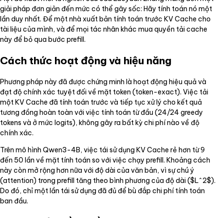
giải pháp đơn giản đến mức có thể gây sốc: Hãy tính toán nó một
lần duy nhất. Để một nhà xuất bản tính toán trước KV Cache cho
tài liệu của mình, và để mọi tác nhân khác mua quyền tải cache
này để bỏ qua bước prefill.
Cách thức hoạt động và hiệu năng
Phương pháp này đã được chứng minh là hoạt động hiệu quả và
đạt độ chính xác tuyệt đối về mặt token (token-exact). Việc tải
một KV Cache đã tính toán trước và tiếp tục xử lý cho kết quả
tương đồng hoàn toàn với việc tính toán từ đầu (24/24 greedy
tokens và ở mức logits), không gây ra bất kỳ chi phí nào về độ
chính xác.
Trên mô hình Qwen3-4B, việc tái sử dụng KV Cache rẻ hơn từ 9
đến 50 lần về mặt tính toán so với việc chạy prefill. Khoảng cách
này còn mở rộng hơn nữa với độ dài của văn bản, vì sự chú ý
(attention) trong prefill tăng theo bình phương của độ dài ($L^2$).
Do đó, chỉ một lần tái sử dụng đã đủ để bù đắp chi phí tính toán
ban đầu.