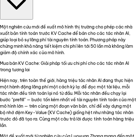
Một nghiên cứu mới đề xuất mô hình thị trường cho phép các nhà
xuất bản tính toán trước KV Cache để bán cho các tác nhân AI,
giúp loại bỏ sự lãng phí tài nguyên tính toán. Phương pháp này
chứng minh khả năng tiết kiệm chi phí lên tới 50 lần mà không làm
giảm độ chính xác của mô hình.
Mua bán KV Cache: Giải pháp tối ưu chi phí cho các tác nhân AI
trong tương lai
Hiện nay, trên toàn thế giới, hàng triệu tác nhân AI đang thực hiện
một hành động lãng phí một cách kỳ lạ: để đọc một tài liệu, mỗi
tác nhân đều tính toán lại nó từ đầu. Mỗi tác nhân đều chạy lại
bước "prefill" — bước tốn kém nhất về tài nguyên tính toán của một
mô hình lớn — trên cùng một đoạn văn bản, chỉ để xây dựng một
bộ nhớ đệm Key-Value (KV Cache) giống hệt như những tác nhân
trước đó đã tạo ra. Cùng một câu trả lời được tính toán hàng triệu
lần.
Một đề xuất mới từ nghiên cứu của Luoyuan Zhang mang đến một