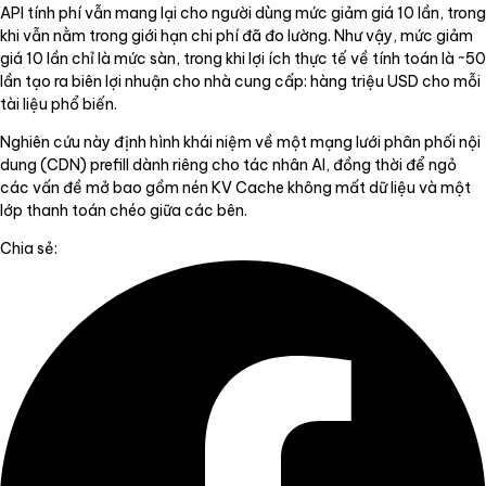
API tính phí vẫn mang lại cho người dùng mức giảm giá 10 lần, trong
khi vẫn nằm trong giới hạn chi phí đã đo lường. Như vậy, mức giảm
giá 10 lần chỉ là mức sàn, trong khi lợi ích thực tế về tính toán là ~50
lần tạo ra biên lợi nhuận cho nhà cung cấp: hàng triệu USD cho mỗi
tài liệu phổ biến.
Nghiên cứu này định hình khái niệm về một mạng lưới phân phối nội
dung (CDN) prefill dành riêng cho tác nhân AI, đồng thời để ngỏ
các vấn đề mở bao gồm nén KV Cache không mất dữ liệu và một
lớp thanh toán chéo giữa các bên.
Chia sẻ: