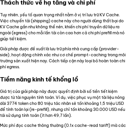
Thách thức về hạ tầng và chi phí
Tuy nhiên, yếu tố quan trọng nhất nằm ở vị trí lưu trữ KV Cache.
Việc chuyển tải (shipping) cache này cho người dùng thất bại do
KV Cache gần như không thể nén, khiến chi phí truyền dữ liệu ra
ngoài (egress) cho mỗi lần tải còn cao hơn cả chi phí prefill mà nó
giúp tiết kiệm.
Giải pháp được đề xuất là lưu trữ phía nhà cung cấp (provider-
side), hoạt động chính xác như cơ chế prompt-caching trong môi
trường sản xuất hiện nay. Cách tiếp cận này loại bỏ hoàn toàn chi
phí egress.
Tiềm năng kinh tế khổng lồ
Giá trị của giải pháp này được quyết định bởi số tiền tiết kiệm
được từ tài nguyên tính toán. Ví dụ, việc phục vụ một tài liệu nóng
dài 3774 token cho 80 triệu tác nhân sẽ tốn khoảng 1,5 triệu USD
để tính toán lại (re-prefill), nhưng chỉ tốn khoảng 30.000 USD nếu
tái sử dụng tính toán (ít hơn 49,7 lần).
Mức phí đọc cache thông thường (0.1x cache-read tariff) mà các