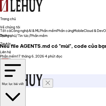
Trang chủ
Về chúng tôi
Tất cả
Công nghệ
AI & ML
Phần mềm
Phần cứng
Mobile
Cloud & Dev
Dịch vụ
Trang chủ
/
Tin tức
/
Phần mềm
Tin tức
Nếu file AGENTS.md có "mùi", code của bạn
Liên hệ
Phần mềm
17 tháng 6, 2026
·
4
phút đọc
VI
Mục lục bài viết
Trang chủ
Về chúng tôi