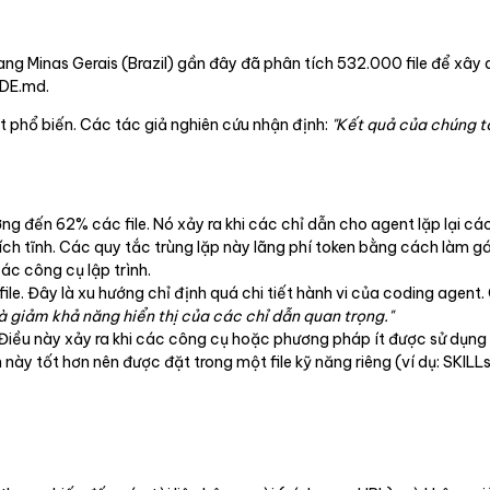
g Minas Gerais (Brazil) gần đây đã phân tích 532.000 file để xây d
UDE.md.
t phổ biến. Các tác giả nghiên cứu nhận định:
"Kết quả của chúng tô
ng đến 62% các file. Nó xảy ra khi các chỉ dẫn cho agent lặp lại cá
tích tĩnh. Các quy tắc trùng lặp này lãng phí token bằng cách làm 
ác công cụ lập trình.
e. Đây là xu hướng chỉ định quá chi tiết hành vi của coding agent.
và giảm khả năng hiển thị của các chỉ dẫn quan trọng."
Điều này xảy ra khi các công cụ hoặc phương pháp ít được sử dụng
ày tốt hơn nên được đặt trong một file kỹ năng riêng (ví dụ: SKILLs.