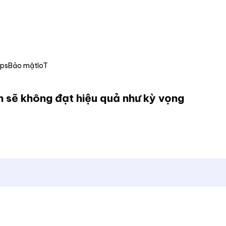
Ops
Bảo mật
IoT
 sẽ không đạt hiệu quả như kỳ vọng