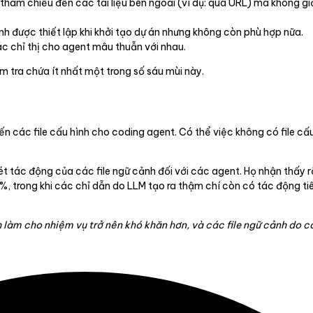
 tham chiếu đến các tài liệu bên ngoài (ví dụ: qua URL) mà không giải 
nh được thiết lập khi khởi tạo dự án nhưng không còn phù hợp nữa.
ác chỉ thị cho agent mâu thuẫn với nhau.
m tra chứa ít nhất một trong số sáu mùi này.
 đến các file cấu hình cho coding agent. Có thể việc không có file c
 tác động của các file ngữ cảnh đối với các agent. Họ nhận thấy r
 4%, trong khi các chỉ dẫn do LLM tạo ra thậm chí còn có tác động 
h làm cho nhiệm vụ trở nên khó khăn hơn, và các file ngữ cảnh do c