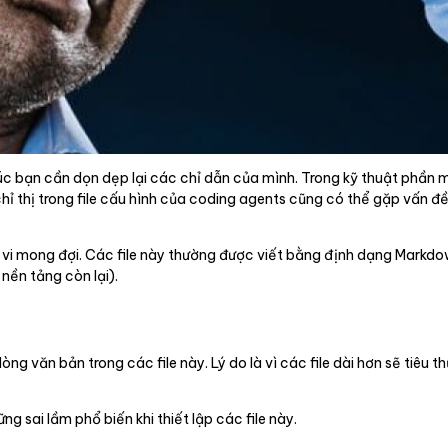
n lúc bạn cần dọn dẹp lại các chỉ dẫn của mình. Trong kỹ thuật phầ
hỉ thị trong file cấu hình của coding agents cũng có thể gặp vấn đề
 vi mong đợi. Các file này thường được viết bằng định dạng Markdo
ền tảng còn lại).
g văn bản trong các file này. Lý do là vì các file dài hơn sẽ tiêu 
g sai lầm phổ biến khi thiết lập các file này.