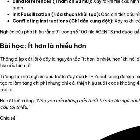
Blind References (Tham chiếu mù):
Xảy ra khi file cấu hình
quan.
Init Fossilization (Hóa thạch khởi tạo):
Các chi tiết cấu hì
Conflicting Instructions (Chỉ dẫn xung đột):
Xảy ra khi c
Nghiên cứu phát hiện rằng 91 trong số 100 file AGENTS.md được kiể
Bài học: Ít hơn là nhiều hơn
Thông điệp cốt lõi ở đây là nguyên tắc "ít hơn là nhiều hơn" khi nói
file cấu hình tồi.
Tương tự, một nghiên cứu trước đây của ETH Zurich cũng đã xem xét
tạo ra làm tăng chi phí nhưng chỉ cải thiện hiệu suất code khoảng
tạo ra.
Họ kết luận rằng:
"Các yêu cầu không cần thiết từ các file ngữ cản
cầu tối thiểu."
Chia sẻ: