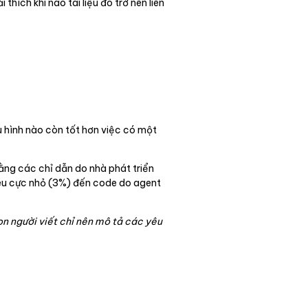
thích khi nào tài liệu đó trở nên liên
ấu hình nào còn tốt hơn việc có một
ằng các chỉ dẫn do nhà phát triển
tiêu cực nhỏ (3%) đến code do agent
on người viết chỉ nên mô tả các yêu