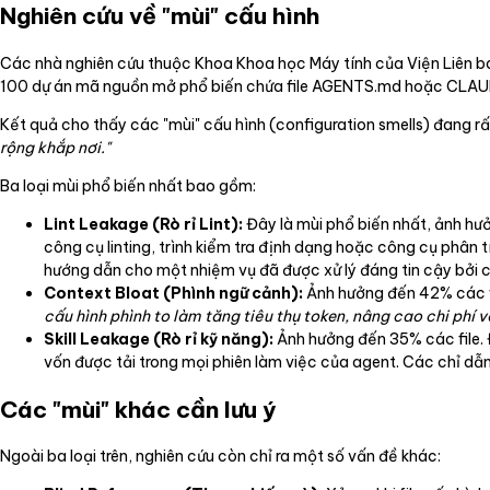
Nghiên cứu về "mùi" cấu hình
Các nhà nghiên cứu thuộc Khoa Khoa học Máy tính của Viện Liên ban
100 dự án mã nguồn mở phổ biến chứa file AGENTS.md hoặc CLA
Kết quả cho thấy các "mùi" cấu hình (configuration smells) đang rấ
rộng khắp nơi."
Ba loại mùi phổ biến nhất bao gồm:
Lint Leakage (Rò rỉ Lint):
Đây là mùi phổ biến nhất, ảnh hưở
công cụ linting, trình kiểm tra định dạng hoặc công cụ phân 
hướng dẫn cho một nhiệm vụ đã được xử lý đáng tin cậy bởi c
Context Bloat (Phình ngữ cảnh):
Ảnh hưởng đến 42% các fil
cấu hình phình to làm tăng tiêu thụ token, nâng cao chi phí 
Skill Leakage (Rò rỉ kỹ năng):
Ảnh hưởng đến 35% các file. 
vốn được tải trong mọi phiên làm việc của agent. Các chỉ dẫn n
Các "mùi" khác cần lưu ý
Ngoài ba loại trên, nghiên cứu còn chỉ ra một số vấn đề khác: