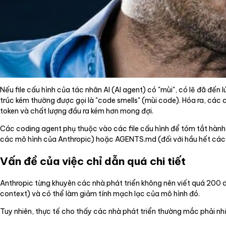
Nếu file cấu hình của tác nhân AI (AI agent) có "mùi", có lẽ đã đế
trúc kém thường được gọi là "code smells" (mùi code). Hóa ra, các c
token và chất lượng đầu ra kém hơn mong đợi.
Các coding agent phụ thuộc vào các file cấu hình để tóm tắt hành
các mô hình của Anthropic) hoặc AGENTS.md (đối với hầu hết các n
Vấn đề của việc chỉ dẫn quá chi tiết
Anthropic từng khuyên các nhà phát triển không nên viết quá 200 dòn
context) và có thể làm giảm tính mạch lạc của mô hình đó.
Tuy nhiên, thực tế cho thấy các nhà phát triển thường mắc phải nhữn