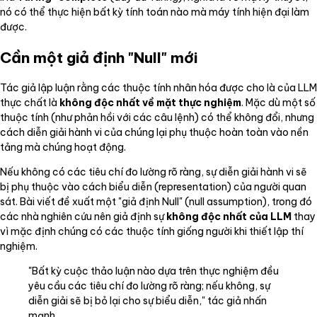
nó có thể thực hiện bất kỳ tính toán nào mà máy tính hiện đại làm
được.
Cần một giả định "Null" mới
Tác giả lập luận rằng các thuộc tính nhân hóa được cho là của LLM
thực chất là
không độc nhất về mặt thực nghiệm
. Mặc dù một số
thuộc tính (như phản hồi với các câu lệnh) có thể không đổi, nhưng
cách diễn giải hành vi của chúng lại phụ thuộc hoàn toàn vào nền
tảng mà chúng hoạt động.
Nếu không có các tiêu chí đo lường rõ ràng, sự diễn giải hành vi sẽ
bị phụ thuộc vào cách biểu diễn (representation) của người quan
sát. Bài viết đề xuất một "giả định Null" (null assumption), trong đó
các nhà nghiên cứu nên giả định sự
không độc nhất của LLM
thay
vì mặc định chúng có các thuộc tính giống người khi thiết lập thí
nghiệm.
"Bất kỳ cuộc thảo luận nào dựa trên thực nghiệm đều
yêu cầu các tiêu chí đo lường rõ ràng; nếu không, sự
diễn giải sẽ bị bỏ lại cho sự biểu diễn," tác giả nhấn
mạnh.