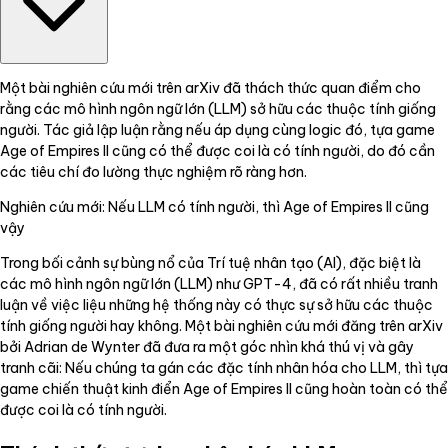
Một bài nghiên cứu mới trên arXiv đã thách thức quan điểm cho
rằng các mô hình ngôn ngữ lớn (LLM) sở hữu các thuộc tính giống
người. Tác giả lập luận rằng nếu áp dụng cùng logic đó, tựa game
Age of Empires II cũng có thể được coi là có tính người, do đó cần
các tiêu chí đo lường thực nghiệm rõ ràng hơn.
Nghiên cứu mới: Nếu LLM có tính người, thì Age of Empires II cũng
vậy
Trong bối cảnh sự bùng nổ của Trí tuệ nhân tạo (AI), đặc biệt là
các mô hình ngôn ngữ lớn (LLM) như GPT-4, đã có rất nhiều tranh
luận về việc liệu những hệ thống này có thực sự sở hữu các thuộc
tính giống người hay không. Một bài nghiên cứu mới đăng trên arXiv
bởi Adrian de Wynter đã đưa ra một góc nhìn khá thú vị và gây
tranh cãi: Nếu chúng ta gán các đặc tính nhân hóa cho LLM, thì tựa
game chiến thuật kinh điển Age of Empires II cũng hoàn toàn có thể
được coi là có tính người.