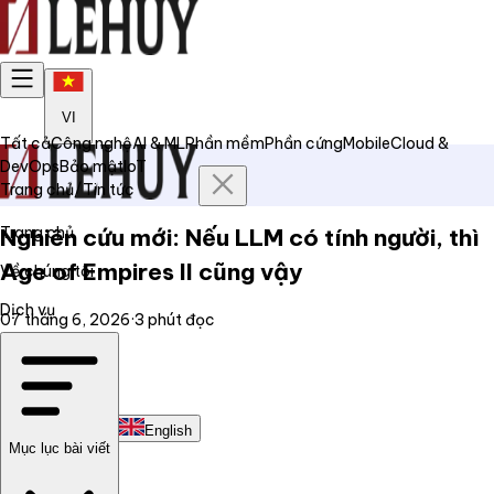
VI
Tất cả
Công nghệ
AI & ML
Phần mềm
Phần cứng
Mobile
Cloud &
DevOps
Bảo mật
IoT
Trang chủ
/
Tin tức
Trang chủ
Nghiên cứu mới: Nếu LLM có tính người, thì
Age of Empires II cũng vậy
Về chúng tôi
Dịch vụ
07 tháng 6, 2026
·
3
phút đọc
Tin tức
Liên hệ
Tiếng Việt
English
Mục lục bài viết