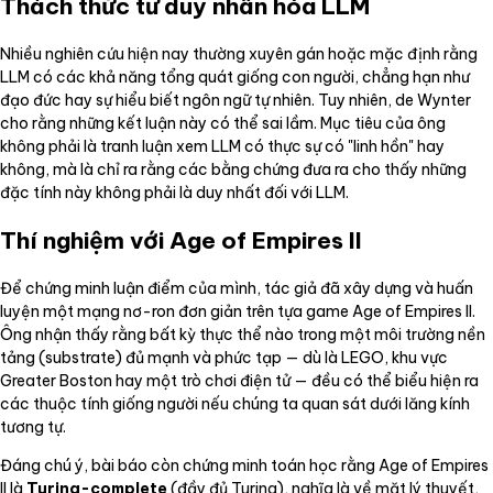
Thách thức tư duy nhân hóa LLM
Nhiều nghiên cứu hiện nay thường xuyên gán hoặc mặc định rằng
LLM có các khả năng tổng quát giống con người, chẳng hạn như
đạo đức hay sự hiểu biết ngôn ngữ tự nhiên. Tuy nhiên, de Wynter
cho rằng những kết luận này có thể sai lầm. Mục tiêu của ông
không phải là tranh luận xem LLM có thực sự có "linh hồn" hay
không, mà là chỉ ra rằng các bằng chứng đưa ra cho thấy những
đặc tính này không phải là duy nhất đối với LLM.
Thí nghiệm với Age of Empires II
Để chứng minh luận điểm của mình, tác giả đã xây dựng và huấn
luyện một mạng nơ-ron đơn giản trên tựa game Age of Empires II.
Ông nhận thấy rằng bất kỳ thực thể nào trong một môi trường nền
tảng (substrate) đủ mạnh và phức tạp — dù là LEGO, khu vực
Greater Boston hay một trò chơi điện tử — đều có thể biểu hiện ra
các thuộc tính giống người nếu chúng ta quan sát dưới lăng kính
tương tự.
Đáng chú ý, bài báo còn chứng minh toán học rằng Age of Empires
II là
Turing-complete
(đầy đủ Turing), nghĩa là về mặt lý thuyết,