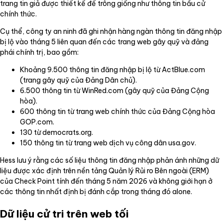
trang tin giả được thiết kế để trông giống như thông tin bầu cử
chính thức.
Cụ thể, công ty an ninh đã ghi nhận hàng ngàn thông tin đăng nhập
bị lộ vào tháng 5 liên quan đến các trang web gây quỹ và đảng
phái chính trị, bao gồm:
Khoảng 9.500 thông tin đăng nhập bị lộ từ ActBlue.com
(trang gây quỹ của Đảng Dân chủ).
6.500 thông tin từ WinRed.com (gây quỹ của Đảng Cộng
hòa).
600 thông tin từ trang web chính thức của Đảng Cộng hòa
GOP.com.
130 từ democrats.org.
150 thông tin từ trang web dịch vụ công dân usa.gov.
Hess lưu ý rằng các số liệu thông tin đăng nhập phản ánh những dữ
liệu được xác định trên nền tảng Quản lý Rủi ro Bên ngoài (ERM)
của Check Point tính đến tháng 5 năm 2026 và không giới hạn ở
các thông tin nhất định bị đánh cắp trong tháng đó alone.
Dữ liệu cử tri trên web tối