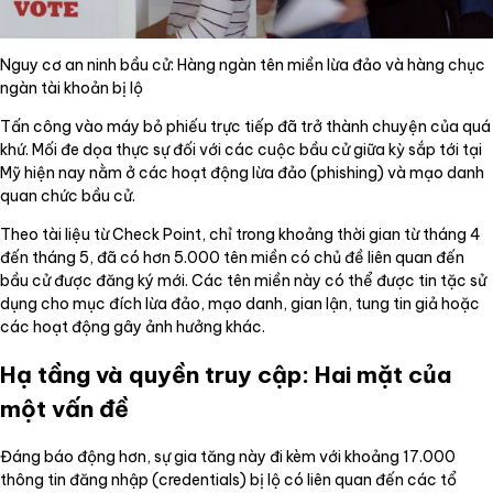
Nguy cơ an ninh bầu cử: Hàng ngàn tên miền lừa đảo và hàng chục
ngàn tài khoản bị lộ
Tấn công vào máy bỏ phiếu trực tiếp đã trở thành chuyện của quá
khứ. Mối đe dọa thực sự đối với các cuộc bầu cử giữa kỳ sắp tới tại
Mỹ hiện nay nằm ở các hoạt động lừa đảo (phishing) và mạo danh
quan chức bầu cử.
Theo tài liệu từ Check Point, chỉ trong khoảng thời gian từ tháng 4
đến tháng 5, đã có hơn 5.000 tên miền có chủ đề liên quan đến
bầu cử được đăng ký mới. Các tên miền này có thể được tin tặc sử
dụng cho mục đích lừa đảo, mạo danh, gian lận, tung tin giả hoặc
các hoạt động gây ảnh hưởng khác.
Hạ tầng và quyền truy cập: Hai mặt của
một vấn đề
Đáng báo động hơn, sự gia tăng này đi kèm với khoảng 17.000
thông tin đăng nhập (credentials) bị lộ có liên quan đến các tổ