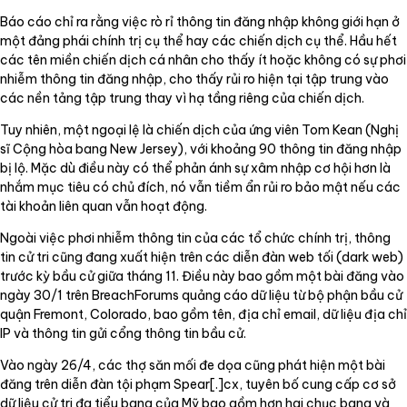
Báo cáo chỉ ra rằng việc rò rỉ thông tin đăng nhập không giới hạn ở
một đảng phái chính trị cụ thể hay các chiến dịch cụ thể. Hầu hết
các tên miền chiến dịch cá nhân cho thấy ít hoặc không có sự phơi
nhiễm thông tin đăng nhập, cho thấy rủi ro hiện tại tập trung vào
các nền tảng tập trung thay vì hạ tầng riêng của chiến dịch.
Tuy nhiên, một ngoại lệ là chiến dịch của ứng viên Tom Kean (Nghị
sĩ Cộng hòa bang New Jersey), với khoảng 90 thông tin đăng nhập
bị lộ. Mặc dù điều này có thể phản ánh sự xâm nhập cơ hội hơn là
nhắm mục tiêu có chủ đích, nó vẫn tiềm ẩn rủi ro bảo mật nếu các
tài khoản liên quan vẫn hoạt động.
Ngoài việc phơi nhiễm thông tin của các tổ chức chính trị, thông
tin cử tri cũng đang xuất hiện trên các diễn đàn web tối (dark web)
trước kỳ bầu cử giữa tháng 11. Điều này bao gồm một bài đăng vào
ngày 30/1 trên BreachForums quảng cáo dữ liệu từ bộ phận bầu cử
quận Fremont, Colorado, bao gồm tên, địa chỉ email, dữ liệu địa chỉ
IP và thông tin gửi cổng thông tin bầu cử.
Vào ngày 26/4, các thợ săn mối đe dọa cũng phát hiện một bài
đăng trên diễn đàn tội phạm Spear[.]cx, tuyên bố cung cấp cơ sở
dữ liệu cử tri đa tiểu bang của Mỹ bao gồm hơn hai chục bang và