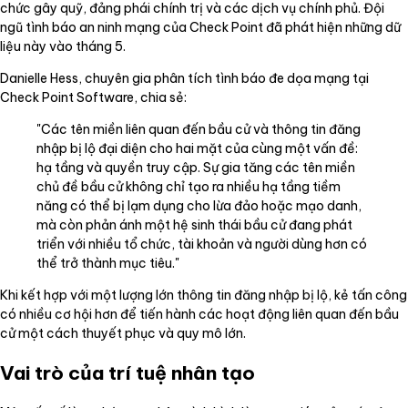
chức gây quỹ, đảng phái chính trị và các dịch vụ chính phủ. Đội
ngũ tình báo an ninh mạng của Check Point đã phát hiện những dữ
liệu này vào tháng 5.
Danielle Hess, chuyên gia phân tích tình báo đe dọa mạng tại
Check Point Software, chia sẻ:
"Các tên miền liên quan đến bầu cử và thông tin đăng
nhập bị lộ đại diện cho hai mặt của cùng một vấn đề:
hạ tầng và quyền truy cập. Sự gia tăng các tên miền
chủ đề bầu cử không chỉ tạo ra nhiều hạ tầng tiềm
năng có thể bị lạm dụng cho lừa đảo hoặc mạo danh,
mà còn phản ánh một hệ sinh thái bầu cử đang phát
triển với nhiều tổ chức, tài khoản và người dùng hơn có
thể trở thành mục tiêu."
Khi kết hợp với một lượng lớn thông tin đăng nhập bị lộ, kẻ tấn công
có nhiều cơ hội hơn để tiến hành các hoạt động liên quan đến bầu
cử một cách thuyết phục và quy mô lớn.
Vai trò của trí tuệ nhân tạo