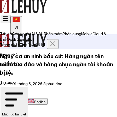
VI
Tất cả
Công nghệ
AI & ML
Phần mềm
Phần cứng
Mobile
Cloud &
DevOps
Bảo mật
IoT
Trang chủ
/
Tin tức
/
AI & ML
Trang chủ
Nguy cơ an ninh bầu cử: Hàng ngàn tên
miền lừa đảo và hàng chục ngàn tài khoản
Về chúng tôi
bị lộ
Dịch vụ
Tin tức
AI & ML
01 tháng 6, 2026
·
5
phút đọc
Liên hệ
Tiếng Việt
English
Mục lục bài viết