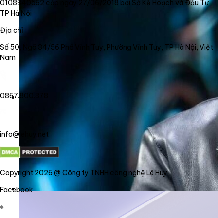
0108340562 cấp ngày 27/06/2018 bởi Sở Kế Hoạch và Đầu Tư
TP Hà Nội
Địa chỉ
Số 50, Ngõ 34/56 Phố Vĩnh Tuy, Phường Vĩnh Tuy, TP Hà Nội, Việt
Nam
0867.800.878
info@lehuy.net
Copyright 2026 @ Công ty TNHH công nghệ Lê Huy
Facebook