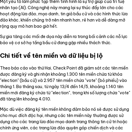
Một yếu tố làm phức tạp thêm tình hình là sự trợ giúp của trí tuệ
nhân tạo (AI). Công nghệ này mang lại sự thúc đẩy lớn cho các
hoạt động lừa đảo, mạo danh, tin giả bầu cử và các hình thức lừa
đảo khác, khiến chúng trở nên nhanh hơn, rẻ hơn và dễ dàng mở
rộng quy mô hơn bao giờ hết.
Sự gia tăng các mối đe dọa này diễn ra trong bối cảnh các nỗ lực
bảo vệ cơ sở hạ tầng bầu cử đang gặp nhiều thách thức.
Chi tiết về tên miền và dữ liệu bị lộ
Theo báo cáo vào thứ Hai, Check Point đã giám sát các tên miền
được đăng ký và ghi nhận khoảng 1.300 tên miền chứa từ khóa
"election" (bầu cử) và 2.957 tên miền chứa "vote" (bỏ phiếu) vào
tháng 1. Ba tháng sau, từ ngày 13/4 đến 14/5, khoảng 1.140 tên
miền mới đăng ký chứa từ "election", trong khi số lượng chứa "vote"
đã tăng lên khoảng 4.010.
Mặc dù việc đăng ký tên miền không đảm bảo nó sẽ được sử dụng
cho mục đích độc hại, nhưng các tên miền này thường được sử
dụng cho các trang lừa đảo mạo danh trang thông tin cử tri hoặc
chính ứng viên, các trang lừa đảo quyên góp chiến dịch và các