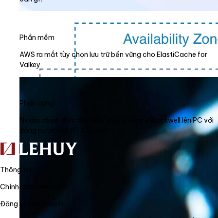
Phần mềm
AWS ra mắt tùy chọn lưu trữ bền vững cho ElastiCache for
Valkey
Phần cứng
Nvidia chính thức đưa siêu vi xử lý Grace Blackwell lên PC với
dòng notebook RTX Spark
Thông tin
Chính sách bảo mật
Đăng ký kinh doanh