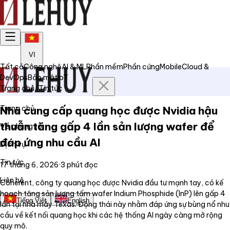
VI
Tất cả
Công nghệ
AI & ML
Phần mềm
Phần cứng
Mobile
Cloud &
DevOps
Bảo mật
IoT
Trang chủ
/
Tin tức
Trang chủ
Nhà cung cấp quang học được Nvidia hậu
thuẫn tăng gấp 4 lần sản lượng wafer để
Về chúng tôi
đáp ứng nhu cầu AI
Dịch vụ
Tin tức
17 tháng 6, 2026
·
3
phút đọc
Liên hệ
Coherent, công ty quang học được Nvidia đầu tư mạnh tay, có kế
hoạch tăng sản lượng tấm wafer Indium Phosphide (InP) lên gấp 4
Tiếng Việt
English
lần tại nhà máy Texas. Động thái này nhằm đáp ứng sự bùng nổ nhu
cầu về kết nối quang học khi các hệ thống AI ngày càng mở rộng
quy mô.