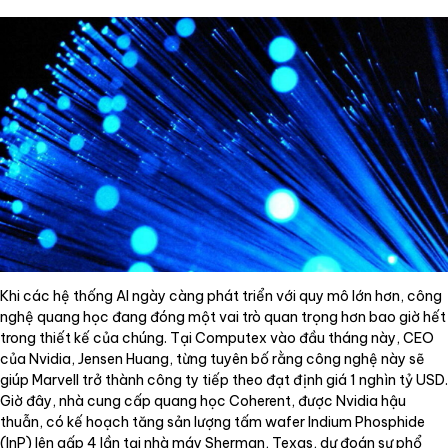
Khi các hệ thống AI ngày càng phát triển với quy mô lớn hơn, công
nghệ quang học đang đóng một vai trò quan trọng hơn bao giờ hết
trong thiết kế của chúng. Tại Computex vào đầu tháng này, CEO
của Nvidia, Jensen Huang, từng tuyên bố rằng công nghệ này sẽ
giúp Marvell trở thành công ty tiếp theo đạt định giá 1 nghìn tỷ USD.
Giờ đây, nhà cung cấp quang học Coherent, được Nvidia hậu
thuẫn, có kế hoạch tăng sản lượng tấm wafer Indium Phosphide
(InP) lên gấp 4 lần tại nhà máy Sherman, Texas, dự đoán sự phổ