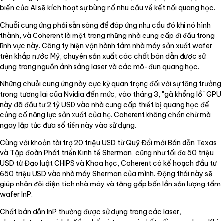
biến của AI sẽ kích hoạt sự bùng nổ nhu cầu về kết nối quang học.
Chuỗi cung ứng phải sẵn sàng để đáp ứng nhu cầu đó khi nó hình
thành, và Coherent là một trong những nhà cung cấp đi đầu trong
lĩnh vực này. Công ty hiện vận hành tám nhà máy sản xuất wafer
trên khắp nước Mỹ, chuyên sản xuất các chất bán dẫn được sử
dụng trong nguồn ánh sáng laser và các mô-đun quang học.
Những chuỗi cung ứng này cực kỳ quan trọng đối với sự tăng trưởng
trong tương lai của Nvidia đến mức, vào tháng 3, "gã khổng lồ" GPU
này đã đầu tư 2 tỷ USD vào nhà cung cấp thiết bị quang học để
củng cố năng lực sản xuất của họ. Coherent không chần chừ mà
ngay lập tức đưa số tiền này vào sử dụng.
Cùng với khoản tài trợ 20 triệu USD từ Quỹ Đổi mới Bán dẫn Texas
và Tập đoàn Phát triển Kinh tế Sherman, cũng như tối đa 50 triệu
USD từ Đạo luật CHIPS và Khoa học, Coherent có kế hoạch đầu tư
650 triệu USD vào nhà máy Sherman của mình. Động thái này sẽ
giúp nhân đôi diện tích nhà máy và tăng gấp bốn lần sản lượng tấm
wafer InP.
Chất bán dẫn InP thường được sử dụng trong các laser,