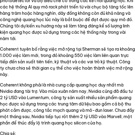
photodetector và bộ điều chế có trong các kết nối quang học. Khi
các hệ thống AI quy mô rack phát triển từ vài chục bộ tăng tốc lên
hàng trăm hoặc hàng nghìn, dây đồng không còn đủ khả năng và
công nghệ quang học lúc này là bắt buộc để đạt được quy mô đó.
Chúng tôi dự kiến xu hướng này sẽ làm tăng đáng kể số lượng linh
kiện quang học được sử dụng trong các hệ thống này trong vài
năm tới.
Coherent tuyên bố rằng việc mở rộng tại Sherman sẽ tạo ra khoảng
1.000 việc làm mới, trong đó khoảng 550 việc làm liên quan trực
tiếp đến sản xuất tiên tiến, kỹ thuật và các vai trò kỹ thuật. Công
ty chưa chia sẻ thời gian cụ thể cho việc hoàn thành việc mở rộng
này.
Coherent không phải là nhà cung cấp quang học duy nhất mà
Nvidia đang tài trợ. Vào mùa xuân năm nay, Nvidia cũng đã đầu tư
2 tỷ USD vào Lumentum, công ty sản xuất nhiều sản phẩm quang
học được sử dụng trong các trung tâm dữ liệu bao gồm cả bộ thu
phát cắm được, công tắc mạch quang và mô-đun laser. Chưa đầy
một tháng sau, Nvidia tiếp tục rót thêm 2 tỷ USD vào Marvell, một
phần để thúc đẩy lộ trình quang học silicon của họ.
Chia sẻ: