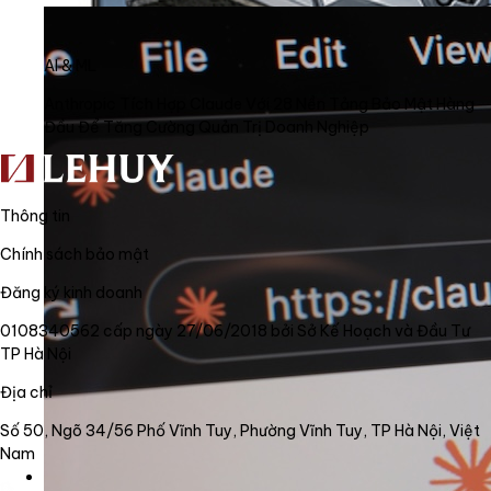
AI & ML
Anthropic Tích Hợp Claude Với 28 Nền Tảng Bảo Mật Hàng
Đầu Để Tăng Cường Quản Trị Doanh Nghiệp
Thông tin
Chính sách bảo mật
Đăng ký kinh doanh
0108340562 cấp ngày 27/06/2018 bởi Sở Kế Hoạch và Đầu Tư
TP Hà Nội
Địa chỉ
Số 50, Ngõ 34/56 Phố Vĩnh Tuy, Phường Vĩnh Tuy, TP Hà Nội, Việt
Nam