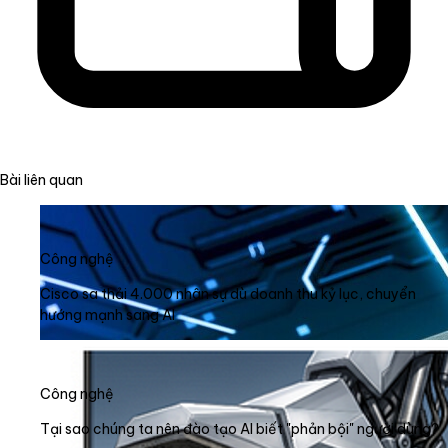
Bài liên quan
Công nghệ
Cisco sa thải 4.000 nhân sự dù doanh thu kỷ lục, chuyển
hướng mạnh sang AI
Công nghệ
Tại sao chúng ta nên đào tạo AI biết "phản bội" người dùng?