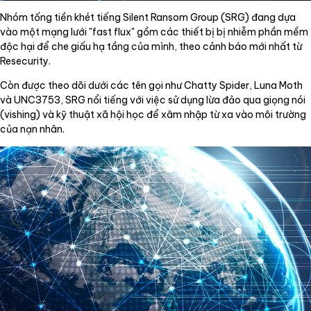
Nhóm tống tiền khét tiếng Silent Ransom Group (SRG) đang dựa
vào một mạng lưới "fast flux" gồm các thiết bị bị nhiễm phần mềm
độc hại để che giấu hạ tầng của mình, theo cảnh báo mới nhất từ
Resecurity.
Còn được theo dõi dưới các tên gọi như Chatty Spider, Luna Moth
và UNC3753, SRG nổi tiếng với việc sử dụng lừa đảo qua giọng nói
(vishing) và kỹ thuật xã hội học để xâm nhập từ xa vào môi trường
của nạn nhân.