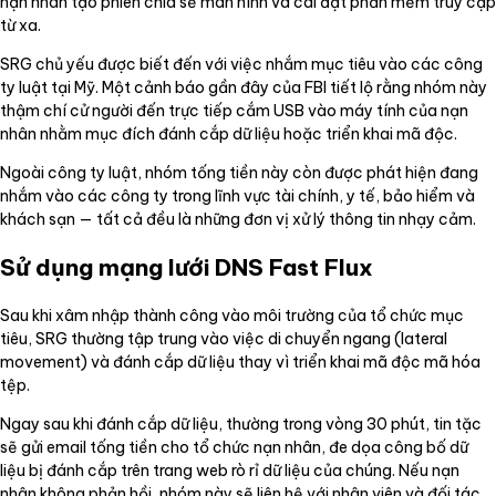
nạn nhân tạo phiên chia sẻ màn hình và cài đặt phần mềm truy cập
từ xa.
SRG chủ yếu được biết đến với việc nhắm mục tiêu vào các công
ty luật tại Mỹ. Một cảnh báo gần đây của FBI tiết lộ rằng nhóm này
thậm chí cử người đến trực tiếp cắm USB vào máy tính của nạn
nhân nhằm mục đích đánh cắp dữ liệu hoặc triển khai mã độc.
Ngoài công ty luật, nhóm tống tiền này còn được phát hiện đang
nhắm vào các công ty trong lĩnh vực tài chính, y tế, bảo hiểm và
khách sạn — tất cả đều là những đơn vị xử lý thông tin nhạy cảm.
Sử dụng mạng lưới DNS Fast Flux
Sau khi xâm nhập thành công vào môi trường của tổ chức mục
tiêu, SRG thường tập trung vào việc di chuyển ngang (lateral
movement) và đánh cắp dữ liệu thay vì triển khai mã độc mã hóa
tệp.
Ngay sau khi đánh cắp dữ liệu, thường trong vòng 30 phút, tin tặc
sẽ gửi email tống tiền cho tổ chức nạn nhân, đe dọa công bố dữ
liệu bị đánh cắp trên trang web rò rỉ dữ liệu của chúng. Nếu nạn
nhân không phản hồi, nhóm này sẽ liên hệ với nhân viên và đối tác