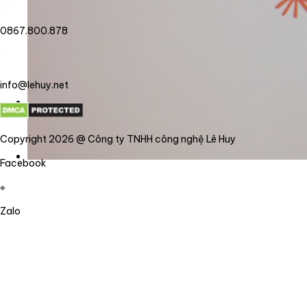
0867.800.878
info@lehuy.net
Copyright 2026 @ Công ty TNHH công nghệ Lê Huy
Facebook
Zalo