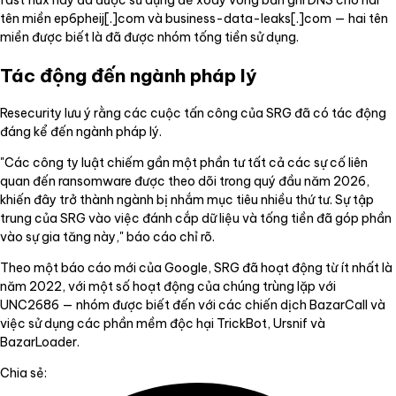
tên miền ep6pheij[.]com và business-data-leaks[.]com — hai tên
miền được biết là đã được nhóm tống tiền sử dụng.
Tác động đến ngành pháp lý
Resecurity lưu ý rằng các cuộc tấn công của SRG đã có tác động
đáng kể đến ngành pháp lý.
"Các công ty luật chiếm gần một phần tư tất cả các sự cố liên
quan đến ransomware được theo dõi trong quý đầu năm 2026,
khiến đây trở thành ngành bị nhắm mục tiêu nhiều thứ tư. Sự tập
trung của SRG vào việc đánh cắp dữ liệu và tống tiền đã góp phần
vào sự gia tăng này," báo cáo chỉ rõ.
Theo một báo cáo mới của Google, SRG đã hoạt động từ ít nhất là
năm 2022, với một số hoạt động của chúng trùng lặp với
UNC2686 — nhóm được biết đến với các chiến dịch BazarCall và
việc sử dụng các phần mềm độc hại TrickBot, Ursnif và
BazarLoader.
Chia sẻ: