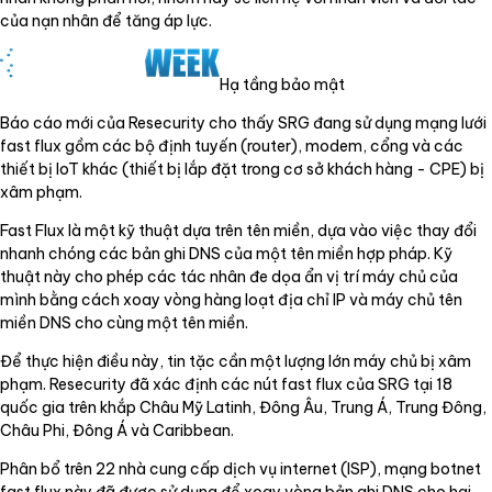
của nạn nhân để tăng áp lực.
Hạ tầng bảo mật
Báo cáo mới của Resecurity cho thấy SRG đang sử dụng mạng lưới
fast flux gồm các bộ định tuyến (router), modem, cổng và các
thiết bị IoT khác (thiết bị lắp đặt trong cơ sở khách hàng - CPE) bị
xâm phạm.
Fast Flux là một kỹ thuật dựa trên tên miền, dựa vào việc thay đổi
nhanh chóng các bản ghi DNS của một tên miền hợp pháp. Kỹ
thuật này cho phép các tác nhân đe dọa ẩn vị trí máy chủ của
mình bằng cách xoay vòng hàng loạt địa chỉ IP và máy chủ tên
miền DNS cho cùng một tên miền.
Để thực hiện điều này, tin tặc cần một lượng lớn máy chủ bị xâm
phạm. Resecurity đã xác định các nút fast flux của SRG tại 18
quốc gia trên khắp Châu Mỹ Latinh, Đông Âu, Trung Á, Trung Đông,
Châu Phi, Đông Á và Caribbean.
Phân bổ trên 22 nhà cung cấp dịch vụ internet (ISP), mạng botnet
fast flux này đã được sử dụng để xoay vòng bản ghi DNS cho hai