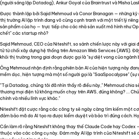
(người sáng lập Datadog), Ankur Goyal của Braintrust và Misha Lask
Được thành lập bởi Sajid Mehmoud và Conor Branagan — những kỹ sư
thị trường AI lập trình đang vô cùng cạnh tranh với một triết lý riê
sản phẩm của họ — trực tiếp cho các nhà sản xuất mô hình như OpenA
chết" các startup nhỏ?
Sajid Mehmoud, CEO của Niteshift, so sánh chiến lược này với giai
tử từ chối xây dựng hệ thống trên Amazon Web Services (AWS). Đây
khỏi thị trường trong giai đoạn được gọi là "sự diệt vong của ngành 
Ông Mehmoud nhận định rằng phiên bản AI của hiện tượng này đang
mềm dọc, hiện tượng mà một số người gọi là "SaaSpocalypse" (sự 
"Tại Datadog, chúng tôi đã nhìn thấy rõ điều này," Mehmoud chia 
thương mại điện tử không muốn chạy trên AWS, đúng không? … Chúng t
chính và nhiều lĩnh vực khác."
Niteshift đặt cược rằng các công ty sẽ ngày càng tìm kiếm một cơ 
đảm bảo mã do AI tạo ra được kiểm duyệt và bảo trì đúng cách. H
Cần làm rõ rằng Niteshift không thay thế Claude Code hay Codex — 
thuộc vào các công cụ này. Đám mây AI lập trình của Niteshift sẽ