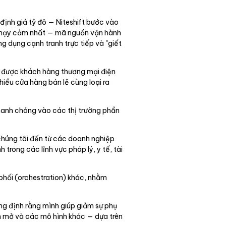
ịnh giá tỷ đô — Niteshift bước vào
sản nhạy cảm nhất — mã nguồn vận hành
g dụng cạnh tranh trực tiếp và "giết
nh được khách hàng thương mại điện
iều cửa hàng bán lẻ cùng loại ra
hanh chóng vào các thị trường phần
chúng tôi đến từ các doanh nghiệp
rong các lĩnh vực pháp lý, y tế, tài
 phối (orchestration) khác, nhằm
.
ng định rằng mình giúp giảm sự phụ
n mở và các mô hình khác — dựa trên