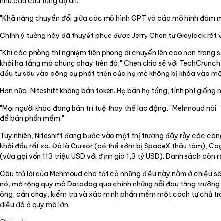
nhu cầu của từng dự án.
"Khả năng chuyển đổi giữa các mô hình GPT và các mô hình đám mây 
Chính ý tưởng này đã thuyết phục được Jerry Chen từ Greylock rót 
"Khi các phòng thí nghiệm tiên phong di chuyển lên cao hơn trong
khỏi hạ tầng mà chúng chạy trên đó," Chen chia sẻ với TechCrunch.
đầu tư sâu vào công cụ phát triển của họ mà không bị khóa vào m
Hơn nữa, Niteshift không bán token. Họ bán hạ tầng, tính phí giống
"Mọi người khác đang bán trí tuệ thay thế lao động," Mehmoud nói
để bán phần mềm."
Tuy nhiên, Niteshift đang bước vào một thị trường đầy rẫy các công 
khởi đầu rất xa. Đó là Cursor (có thể sớm bị SpaceX thâu tóm), Co
(vừa gọi vốn 113 triệu USD với định giá 1,3 tỷ USD). Danh sách còn rấ
Câu trả lời của Mehmoud cho tất cả những điều này nằm ở chiều s
nó, mở rộng quy mô Datadog qua chính những nỗi đau tăng trưởng m
ông, cần chạy, kiểm tra và xác minh phần mềm một cách tự chủ tro
điều đó ở quy mô lớn.