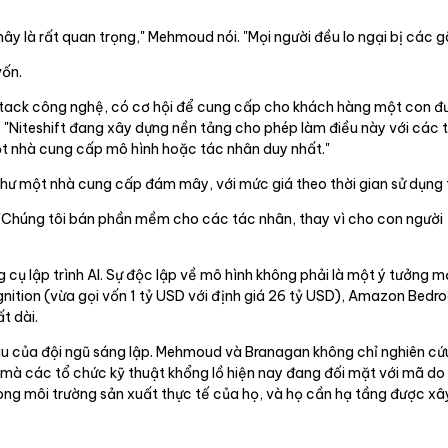
là rất quan trọng," Mehmoud nói. "Mọi người đều lo ngại bị các gã
vốn.
 stack công nghệ, có cơ hội để cung cấp cho khách hàng một con đư
 "Niteshift đang xây dựng nền tảng cho phép làm điều này với các t
ột nhà cung cấp mô hình hoặc tác nhân duy nhất."
 như một nhà cung cấp đám mây, với mức giá theo thời gian sử dụng 
. "Chúng tôi bán phần mềm cho các tác nhân, thay vì cho con người
cụ lập trình AI. Sự độc lập về mô hình không phải là một ý tưởng mớ
gnition (vừa gọi vốn 1 tỷ USD với định giá 26 tỷ USD), Amazon Bed
t dài.
âu của đội ngũ sáng lập. Mehmoud và Branagan không chỉ nghiên c
à các tổ chức kỹ thuật khổng lồ hiện nay đang đối mặt với mã do A
ng môi trường sản xuất thực tế của họ, và họ cần hạ tầng được xâ