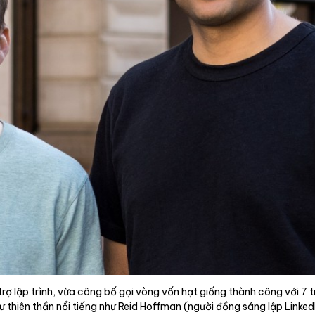
rợ lập trình, vừa công bố gọi vòng vốn hạt giống thành công với 7 t
thiên thần nổi tiếng như Reid Hoffman (người đồng sáng lập LinkedI