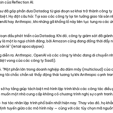
in của Reflection AI.
 đã góp phần đưa Datadog từ giai đoạn sơ khai trở thành công ty đ
ng biệt. Họ đặt câu hỏi: Tại sao các công ty lại tin tưởng giao tài 
I hay Anthropic, khi những gã khổng lồ này liên tục tung ra các ứn
 đoạn đầu phát triển của Datadog. Khi đó, công ty giám sát đã già
 là một lo ngại chính đáng, bởi Amazon cũng đang đồng thời đẩy nh
bán lẻ" (retail apocalypse).
 diễn ra. Anthropic, OpenAI và các công ty khác đang di chuyển n
diệt vong của các công ty SaaS).
sẻ. "Một phần lớn trong doanh nghiệp đa đám mây (multicloud) của 
ôi chắc chắn sẽ thấy động thái tương tự khi Anthropic cạnh tranh t
sở hạ tầng giúp tách biệt mô hình lập trình khỏi các công tác điều
ọ muốn một nhà cung cấp không có chương trình nghị sự cạnh tranh
hai tác nhân lập trình phổ biến nhất hiện nay. Thay vào đó, họ khẳ
 định tuyến giữa các mô hình này — cùng với các tùy chọn mã nguồ