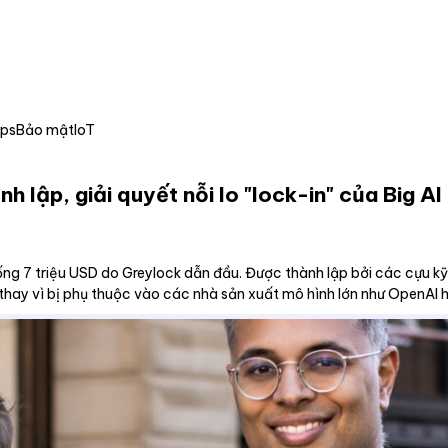
Ops
Bảo mật
IoT
 lập, giải quyết nỗi lo "lock-in" của Big AI 
giống 7 triệu USD do Greylock dẫn đầu. Được thành lập bởi các cựu 
ay vì bị phụ thuộc vào các nhà sản xuất mô hình lớn như OpenAI h