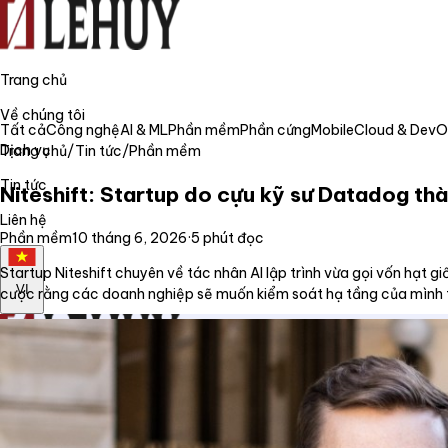
Trang chủ
Về chúng tôi
Tất cả
Công nghệ
AI & ML
Phần mềm
Phần cứng
Mobile
Cloud & Dev
Dịch vụ
Trang chủ
/
Tin tức
/
Phần mềm
Tin tức
Niteshift: Startup do cựu kỹ sư Datadog thành
Liên hệ
Phần mềm
10 tháng 6, 2026
·
5
phút đọc
Startup Niteshift chuyên về tác nhân AI lập trình vừa gọi vốn hạt 
VI
cược rằng các doanh nghiệp sẽ muốn kiểm soát hạ tầng của mình th
Trang chủ
Về chúng tôi