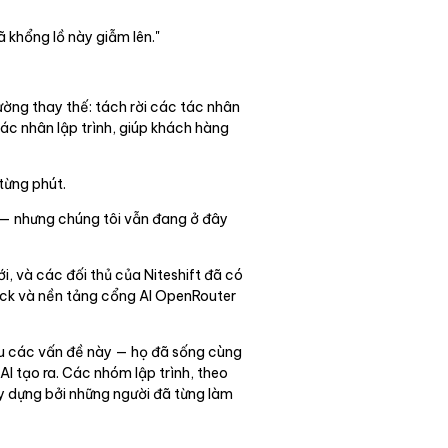
 khổng lồ này giẫm lên."
ờng thay thế: tách rời các tác nhân
ác nhân lập trình, giúp khách hàng
từng phút.
 — nhưng chúng tôi vẫn đang ở đây
i, và các đối thủ của Niteshift đã có
rock và nền tảng cổng AI OpenRouter
ứu các vấn đề này — họ đã sống cùng
I tạo ra. Các nhóm lập trình, theo
y dựng bởi những người đã từng làm