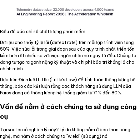
Biểu đồ các chỉ số chất lượng phần mềm
Dữ liệu cho thấy tỷ lệ lỗi (defect rate) trên mỗi lập trình viên tăng
50%. Việc sửa lỗi trong giai đoạn sau của quy trình phát triển tốn
kém hơn rất nhiều so với việc ngăn chặn nó ngay từ đầu. Chúng ta
đang tự tạo ra gánh nặng kỹ thuật và chi phí bảo trì khổng lồ cho
chính mình.
Dựa trên Định luật Little (Little's Law) để tính toán thông lượng hệ
thống, báo cáo kết luận rằng các khách hàng sử dụng LLM của
Faros đang có thông lượng hệ thống giảm từ 71% đến 80%.
Vấn đề nằm ở cách chúng ta sử dụng công
cụ
Tại sao lại có nghịch lý này? Lý do không nằm ở bản thân công
nghệ, mà nằm ở cách chúng ta "wield" (sử dụng) nó.