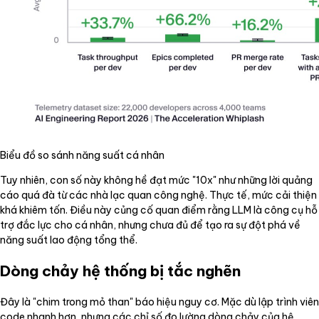
Biểu đồ so sánh năng suất cá nhân
Tuy nhiên, con số này không hề đạt mức "10x" như những lời quảng
cáo quá đà từ các nhà lạc quan công nghệ. Thực tế, mức cải thiện
khá khiêm tốn. Điều này củng cố quan điểm rằng LLM là công cụ hỗ
trợ đắc lực cho cá nhân, nhưng chưa đủ để tạo ra sự đột phá về
năng suất lao động tổng thể.
Dòng chảy hệ thống bị tắc nghẽn
Đây là "chim trong mỏ than" báo hiệu nguy cơ. Mặc dù lập trình viên
code nhanh hơn, nhưng các chỉ số đo lường dòng chảy của hệ