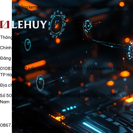
Lỗ hổng kernel Linux mới "Fragnesia" cho phép leo quyền root
nguy hiểm
Thông tin
Chính sách bảo mật
Đăng ký kinh doanh
0108340562 cấp ngày 27/06/2018 bởi Sở Kế Hoạch và Đầu Tư
TP Hà Nội
Địa chỉ
Số 50, Ngõ 34/56 Phố Vĩnh Tuy, Phường Vĩnh Tuy, TP Hà Nội, Việt
Nam
0867.800.878