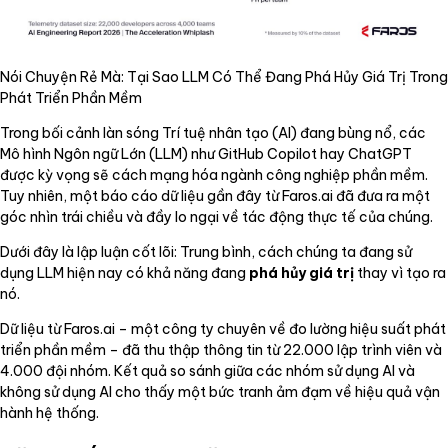
Nói Chuyện Rẻ Mà: Tại Sao LLM Có Thể Đang Phá Hủy Giá Trị Trong
Phát Triển Phần Mềm
Trong bối cảnh làn sóng Trí tuệ nhân tạo (AI) đang bùng nổ, các
Mô hình Ngôn ngữ Lớn (LLM) như GitHub Copilot hay ChatGPT
được kỳ vọng sẽ cách mạng hóa ngành công nghiệp phần mềm.
Tuy nhiên, một báo cáo dữ liệu gần đây từ Faros.ai đã đưa ra một
góc nhìn trái chiều và đầy lo ngại về tác động thực tế của chúng.
Dưới đây là lập luận cốt lõi: Trung bình, cách chúng ta đang sử
dụng LLM hiện nay có khả năng đang
phá hủy giá trị
thay vì tạo ra
nó.
Dữ liệu từ Faros.ai – một công ty chuyên về đo lường hiệu suất phát
triển phần mềm – đã thu thập thông tin từ 22.000 lập trình viên và
4.000 đội nhóm. Kết quả so sánh giữa các nhóm sử dụng AI và
không sử dụng AI cho thấy một bức tranh ảm đạm về hiệu quả vận
hành hệ thống.