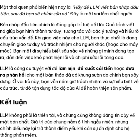
Một thói quen phổ biến hiện nay là:
"Hãy để LLM viết bản nháp đầu
tiên, sau đó bạn sẽ chỉnh sửa nó"
. Đây là một sai lầm chết người.
Bản nháp đầu tiên chính là đóng góp trí tuệ cốt lõi. Quá trình viết
nó giúp bạn hình thành tư duy, tương tác với các ý tưởng và hiểu rõ
cấu trúc vấn đề. Khi giao việc này cho LLM, bạn thực chất là đang
chuyển giao tư duy và trách nhiệm cho người khác (hoặc cho máy
móc). Bạn mất đi sự hiểu biết sâu sắc về những gì mình đang tạo
ra, dẫn đến việc khó phát hiện lỗi và chi phí sửa lỗi tăng cao.
LLM là công cụ tuyệt vời để
làm mịn
,
đề xuất cải tiến
hoặc
đưa
ra phản hồi
cho một bản thảo đã có khung sườn do chính bạn xây
dựng. Ở vai trò này, bạn vẫn nắm giữ trách nhiệm và sự hiểu biết về
cấu trúc, từ đó tận dụng tốc độ của AI để hoàn thiện sản phẩm.
Kết luận
LLM không phải là thiên tài, và chúng cũng không đáng tin cậy về
mặt bản chất. Giá trị của chúng nằm ở tính ngẫu nhiên, nhưng
chính điều này lại trở thành điểm yếu khi cần sự ổn định cho hệ
thống phần mềm.