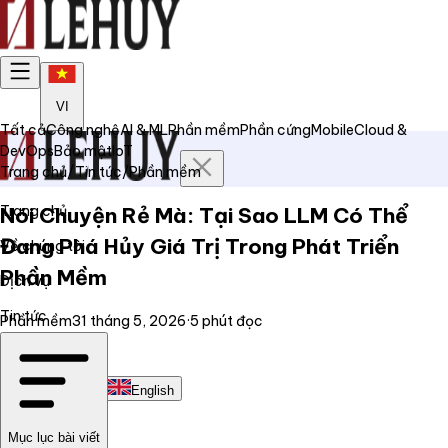
VI
Tất cả
Công nghệ
AI & ML
Phần mềm
Phần cứng
Mobile
Cloud &
DevOps
Bảo mật
IoT
Trang chủ
/
Tin tức
/
Phần mềm
Trang chủ
Nói Chuyện Rẻ Mà: Tại Sao LLM Có Thể
Đang Phá Hủy Giá Trị Trong Phát Triển
Về chúng tôi
Phần Mềm
Dịch vụ
Tin tức
Phần mềm
31 tháng 5, 2026
·
5
phút đọc
Liên hệ
Tiếng Việt
English
Mục lục bài viết