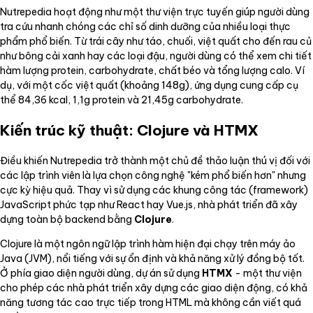
Nutrepedia hoạt động như một thư viện trực tuyến giúp người dùng
tra cứu nhanh chóng các chỉ số dinh dưỡng của nhiều loại thực
phẩm phổ biến. Từ trái cây như táo, chuối, việt quất cho đến rau củ
như bông cải xanh hay các loại đậu, người dùng có thể xem chi tiết
hàm lượng protein, carbohydrate, chất béo và tổng lượng calo. Ví
dụ, với một cốc việt quất (khoảng 148g), ứng dụng cung cấp cụ
thể 84,36 kcal, 1,1g protein và 21,45g carbohydrate.
Kiến trúc kỹ thuật: Clojure và HTMX
Điều khiến Nutrepedia trở thành một chủ đề thảo luận thú vị đối với
các lập trình viên là lựa chọn công nghệ "kém phổ biến hơn" nhưng
cực kỳ hiệu quả. Thay vì sử dụng các khung công tác (framework)
JavaScript phức tạp như React hay Vue.js, nhà phát triển đã xây
dựng toàn bộ backend bằng
Clojure
.
Clojure là một ngôn ngữ lập trình hàm hiện đại chạy trên máy ảo
Java (JVM), nổi tiếng với sự ổn định và khả năng xử lý đồng bộ tốt.
Ở phía giao diện người dùng, dự án sử dụng
HTMX
- một thư viện
cho phép các nhà phát triển xây dựng các giao diện động, có khả
năng tương tác cao trực tiếp trong HTML mà không cần viết quá