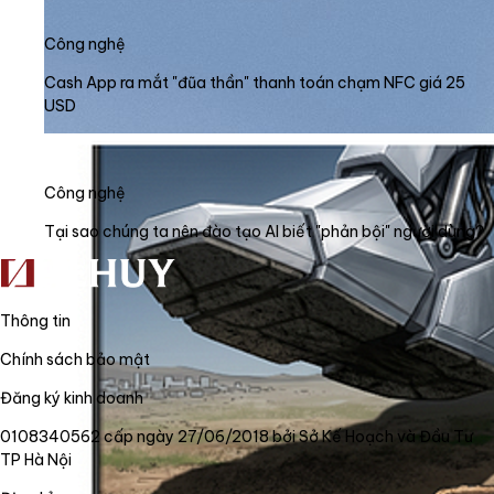
Công nghệ
Cash App ra mắt "đũa thần" thanh toán chạm NFC giá 25
USD
Công nghệ
Tại sao chúng ta nên đào tạo AI biết "phản bội" người dùng?
Thông tin
Chính sách bảo mật
Đăng ký kinh doanh
0108340562 cấp ngày 27/06/2018 bởi Sở Kế Hoạch và Đầu Tư
TP Hà Nội