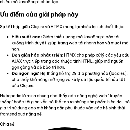
nhiều mã JavaScript phức tạp.
Ưu điểm của giải pháp này
Sự kết hợp giữa Clojure và HTMX mang lại nhiều lợi ích thiết thực:
Hiệu suất cao:
Giảm thiểu lượng mã JavaScript cần tải
xuống trình duyệt, giúp trang web tải nhanh hơn và mượt mà
hơn.
Đơn giản hóa phát triển:
HTMX cho phép xử lý các yêu cầu
AJAX trực tiếp trong các thuộc tính HTML, giúp mã nguồn
gọn gàng và dễ bảo trì hơn.
Đa ngôn ngữ:
Hệ thống hỗ trợ 29 địa phương hóa (locales),
cho thấy khả năng mở rộng và xử lý dữ liệu quốc tế hóa tốt
của Clojure.
Nutrepedia là minh chứng cho thấy các công nghệ web "truyền
thống" hoặc tối giản vẫn có thể tạo ra những sản phẩm hiện đại, có
giá trị sử dụng cao mà không cần phụ thuộc vào các hệ sinh thái
frontend quá nặng nề.
Chia sẻ: