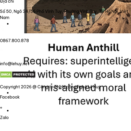
Địa chỉ
Số 50, Ngõ 34/56 Phố Vĩnh Tuy, Phường Vĩnh Tuy, TP Hà Nội, Việt
Nam
0867.800.878
info@lehuy.net
Copyright 2026 @ Công ty TNHH công nghệ Lê Huy
Facebook
Zalo