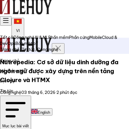
VI
Tất cả
Công nghệ
AI & ML
Phần mềm
Phần cứng
Mobile
Cloud &
DevOps
Bảo mật
IoT
Trang chủ
/
Tin tức
/
Công nghệ
Trang chủ
Nutrepedia: Cơ sở dữ liệu dinh dưỡng đa
ngôn ngữ được xây dựng trên nền tảng
Về chúng tôi
Clojure và HTMX
Dịch vụ
Tin tức
Công nghệ
03 tháng 6, 2026
·
2
phút đọc
Liên hệ
Tiếng Việt
English
Mục lục bài viết