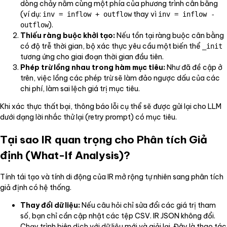
dòng chảy nằm cùng một phía của phương trình cân bằng
(ví dụ:
thay vì
inv = inflow + outflow
inv = inflow -
).
outflow
Thiếu ràng buộc khởi tạo:
Nếu tồn tại ràng buộc cân bằng
có độ trễ thời gian, bộ xác thực yêu cầu một biến thể
_init
tương ứng cho giai đoạn thời gian đầu tiên.
Phép trừ lồng nhau trong hàm mục tiêu:
Như đã đề cập ở
trên, việc lồng các phép trừ sẽ làm đảo ngược dấu của các
chi phí, làm sai lệch giá trị mục tiêu.
Khi xác thực thất bại, thông báo lỗi cụ thể sẽ được gửi lại cho LLM
dưới dạng lời nhắc thử lại (retry prompt) có mục tiêu.
Tại sao IR quan trọng cho Phân tích Giả
định (What-If Analysis)?
Tính tái tạo và tính di động của IR mở rộng tự nhiên sang phân tích
giả định có hệ thống.
Thay đổi dữ liệu:
Nếu câu hỏi chỉ sửa đổi các giá trị tham
số, bạn chỉ cần cập nhật các tệp CSV. IR JSON không đổi.
Chạy trình biên dịch với dữ liệu mới và giải lại. Đây là thao tác