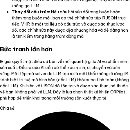
không gọi LLM.
Thay đổi cấu trúc:
Nếu câu hỏi sửa đổi ràng buộc hoặc
thêm ràng buộc mới, bạn có thể chỉnh sửa tệp IR JSON trực
tiếp. Vì IR là một tài liệu có cấu trúc và được xác thực lược
đồ, các chỉnh sửa này được địa phương hóa và dễ dàng hơn
là tìm kiếm trong hàng trăm dòng mã.
Bức tranh lớn hơn
IR giải quyết một điều cơ bản về mối quan hệ giữa AI và phần mềm
sản xuất: Đầu ra của AI cần có thể xác minh, di chuyển và bền
vững. Một tệp mã solver do LLM tạo ra là một khối không rõ ràng. IR
tách biệt trí tuệ mô hình hóa (cần LLM) khỏi bước tính toán (không
cần LLM). Khi hiện vật JSON đó tồn tại và được xác thực, nó thuộc
về bạn, không phải về LLM. Đây là lựa chọn thiết kế khiến ORPilot
phù hợp để triển khai trong môi trường sản xuất thực tế.
Chia sẻ: