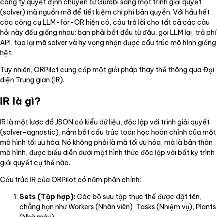
công ty quyết định chuyển từ Gurobi sang một trình giải quyết
(solver) mã nguồn mở để tiết kiệm chi phí bản quyền. Với hầu hết
các công cụ LLM-for-OR hiện có, câu trả lời cho tất cả các câu
hỏi này đều giống nhau: bạn phải bắt đầu từ đầu, gọi LLM lại, trả phí
API, tạo lại mã solver và hy vọng nhận được cấu trúc mô hình giống
hệt.
Tuy nhiên, ORPilot cung cấp một giải pháp thay thế thông qua Đại
diện Trung gian (IR).
IR là gì?
IR là một lược đồ JSON có kiểu dữ liệu, độc lập với trình giải quyết
(solver-agnostic), nắm bắt cấu trúc toán học hoàn chỉnh của một
mô hình tối ưu hóa. Nó không phải là mã tối ưu hóa, mà là bản thân
mô hình, được biểu diễn dưới một hình thức độc lập với bất kỳ trình
giải quyết cụ thể nào.
Cấu trúc IR của ORPilot có năm phần chính:
Sets (Tập hợp):
Các bộ sưu tập thực thể được đặt tên,
chẳng hạn như Workers (Nhân viên), Tasks (Nhiệm vụ), Plants
(Nhà máy).