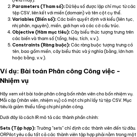
Parameters (Tham số):
Dữ liệu số được lập chỉ mục từ các
tệp CSV, liên kết với miền (domain) và tên cột cụ thể.
Variables (Biến số):
Các biến quyết định với kiểu (liên tục,
nhị phân, nguyên), miền, giới hạn và các cờ cấu trúc.
Objective (Hàm mục tiêu):
Cây biểu thức tượng trưng trên
các biến và tham số (tổng, hiệu, tích, v.v.).
Constraints (Ràng buộc):
Các ràng buộc tượng trưng có
tên, bao gồm miền, cây biểu thức và ý nghĩa (bằng, lớn hơn
hoặc bằng, v.v.).
Ví dụ: Bài toán Phân công Công việc -
Nhiệm vụ
Hãy xem xét bài toán phân công bốn nhân viên cho bốn nhiệm vụ.
Mỗi cặp (nhân viên, nhiệm vụ) có một chi phí lấy từ tệp CSV. Mục
tiêu là giảm thiểu tổng chi phí phân công.
Dưới đây là cách IR mô tả các thành phần chính:
Sets (Tập hợp):
Trường "sets" chỉ định các thành viên đến từ đâu.
ORPilot yêu cầu tất cả các thành viên tập hợp phải nằm trong một