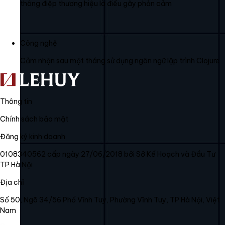
thông điệp thương hiệu là điều gây phản cảm
Công nghệ
Cảm nhận sau một tháng sử dụng ngôn ngữ lập trình Clojure
Thông tin
Chính sách bảo mật
Đăng ký kinh doanh
0108340562 cấp ngày 27/06/2018 bởi Sở Kế Hoạch và Đầu Tư
TP Hà Nội
Địa chỉ
Số 50, Ngõ 34/56 Phố Vĩnh Tuy, Phường Vĩnh Tuy, TP Hà Nội, Việt
Nam