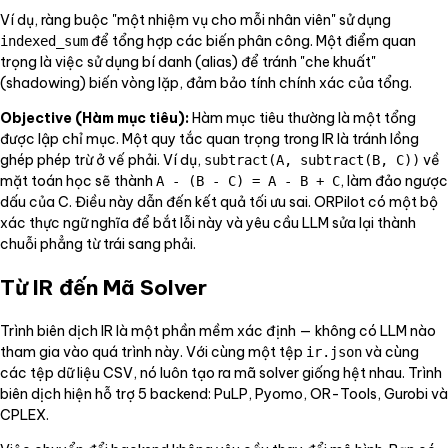
Ví dụ, ràng buộc "một nhiệm vụ cho mỗi nhân viên" sử dụng
để tổng hợp các biến phân công. Một điểm quan
indexed_sum
trọng là việc sử dụng bí danh (alias) để tránh "che khuất"
(shadowing) biến vòng lặp, đảm bảo tính chính xác của tổng.
Objective (Hàm mục tiêu):
Hàm mục tiêu thường là một tổng
được lập chỉ mục. Một quy tắc quan trọng trong IR là tránh lồng
ghép phép trừ ở vế phải. Ví dụ,
về
subtract(A, subtract(B, C))
mặt toán học sẽ thành
, làm đảo ngược
A - (B - C) = A - B + C
dấu của C. Điều này dẫn đến kết quả tối ưu sai. ORPilot có một bộ
xác thực ngữ nghĩa để bắt lỗi này và yêu cầu LLM sửa lại thành
chuỗi phẳng từ trái sang phải.
Từ IR đến Mã Solver
Trình biên dịch IR là một phần mềm xác định — không có LLM nào
tham gia vào quá trình này. Với cùng một tệp
và cùng
ir.json
các tệp dữ liệu CSV, nó luôn tạo ra mã solver giống hệt nhau. Trình
biên dịch hiện hỗ trợ 5 backend: PuLP, Pyomo, OR-Tools, Gurobi và
CPLEX.