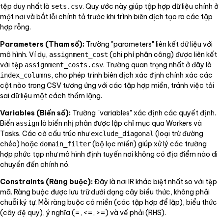
tệp duy nhất là
. Quy ước này giúp tập hợp dữ liệu chính ở
sets.csv
một nơi và bắt lỗi chính tả trước khi trình biên dịch tạo ra các tập
hợp rỗng.
Parameters (Tham số):
Trường "parameters" liên kết dữ liệu với
mô hình. Ví dụ,
(chi phí phân công) được liên kết
assignment_cost
với tệp
. Trường quan trọng nhất ở đây là
assignment_costs.csv
, cho phép trình biên dịch xác định chính xác các
index_columns
cột nào trong CSV tương ứng với các tập hợp miền, tránh việc tải
sai dữ liệu một cách thầm lặng.
Variables (Biến số):
Trường "variables" xác định các quyết định.
Biến
là biến nhị phân được lập chỉ mục qua Workers và
assign
Tasks. Các cờ cấu trúc như
(loại trừ đường
exclude_diagonal
chéo) hoặc
(bộ lọc miền) giúp xử lý các trường
domain_filter
hợp phức tạp như mô hình định tuyến nơi không có địa điểm nào di
chuyển đến chính nó.
Constraints (Ràng buộc):
Đây là nơi IR khác biệt nhất so với tệp
mã. Ràng buộc được lưu trữ dưới dạng cây biểu thức, không phải
chuỗi ký tự. Mỗi ràng buộc có miền (các tập hợp để lặp), biểu thức
(cây đệ quy), ý nghĩa (=, <=, >=) và vế phải (RHS).