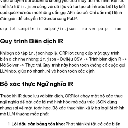
Việc chuyển đổi backend không yêu cầu thay đổi mô hình. Bạn có
thể lưu trữ
cùng với dữ liệu và tái tạo chính xác bất kỳ kết
ir.json
quả quá khứ nào mà không cần gọi API nào cả. Chỉ cần một lệnh
đơn giản để chuyển từ Gurobi sang PuLP:
orpilot compile-ir output/ir.json --solver pulp --run
Quy trình Biên dịch IR
Khi bạn có tệp
hợp lệ, ORPilot cung cấp một quy trình
ir.json
biên dịch nhẹ nhàng:
+ Dữ liệu CSV -> Trình biên dịch IR ->
ir.json
Mã Solver -> Thực thi. Quy trình này hoàn toàn không có cuộc gọi
LLM nào, giúp nó nhanh, rẻ và hoàn toàn xác định.
Bộ xác thực Ngữ nghĩa IR
Trước khi IR được lưu và biên dịch, ORPilot chạy một bộ xác thực
ngữ nghĩa để bắt các lỗi mô hình hóa mà cấu trúc JSON đúng
nhưng sai về mặt toán học. Bộ xác thực hiện xử lý ba loại lỗi chính
mà LLM thường mắc phải:
Lỗi dấu cân bằng tồn kho:
Phát hiện khi tất cả các biến