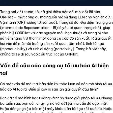
Trong bài viết trước, tôi đã giới thiệu bốn đổi mới cốt lõi của
ORPilot — một công cụ mã nguồn mở sử dụng LLM cho Nghiên cứu
Vận hành (OR) hướng tới sản xuất. Trong số đó, Đại diện Trung gian
(Intermediate Representation - IR) là yếu tố quan trọng nhất, giúp
phân biệt ORPilot với các nguyên mẫu học thuật và trang bị cho
nó tiềm năng trở thành một công cụ cấp độ sản xuất. IR giải quyết
hai vấn đề mà môi trường sản xuất quan tâm nhất: tính tái tạo
(reproducibility) và tính di động (portability). Trong bài viết này,
chúng ta sẽ đi sâu vào cấu trúc IR của ORPilot.
Vấn đề của các công cụ tối ưu hóa AI hiện
tại
Có một vấn đề mà ít ai bàn đến khi thảo luận về các mô hình tối ưu
hóa do AI tạo ra: Điều gì xảy ra sau lần giải quyết đầu tiên?
Bạn đã có mô hình hoạt động và nhận được giải pháp tối ưu. Nhưng
ba tuần sau, bạn cần chạy lại nó với dữ liệu nhu cầu đã cập nhật.
Hoặc đồng nghiệp trên một máy khác cần tái tạo kết quả đó. Hoặc