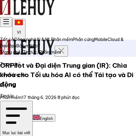
VI
Tất cả
Công nghệ
AI & ML
Phần mềm
Phần cứng
Mobile
Cloud &
DevOps
Bảo mật
IoT
Trang chủ
/
Tin tức
/
Phần mềm
Trang chủ
ORPilot và Đại diện Trung gian (IR): Chìa
khóa cho Tối ưu hóa AI có thể Tái tạo và Di
Về chúng tôi
động
Dịch vụ
Tin tức
Phần mềm
17 tháng 6, 2026
·
8
phút đọc
Liên hệ
Tiếng Việt
English
Mục lục bài viết