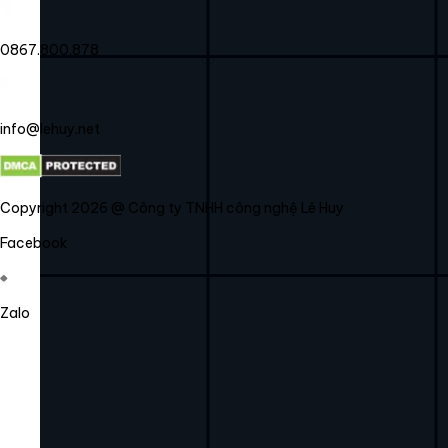
0867.800.878
info@lehuy.net
Copyright 2026 @ Công ty TNHH công nghệ Lê Huy
Facebook
Zalo