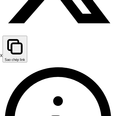
X
Sao chép link