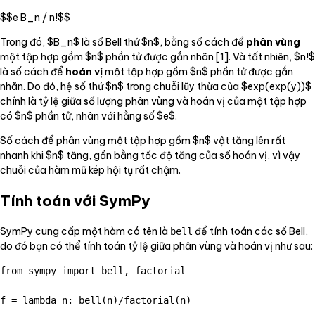
$$e B_n / n!$$
Trong đó, $B_n$ là số Bell thứ $n$, bằng số cách để
phân vùng
một tập hợp gồm $n$ phần tử được gắn nhãn [1]. Và tất nhiên, $n!$
là số cách để
hoán vị
một tập hợp gồm $n$ phần tử được gắn
nhãn. Do đó, hệ số thứ $n$ trong chuỗi lũy thừa của $exp(exp(y))$
chính là tỷ lệ giữa số lượng phân vùng và hoán vị của một tập hợp
có $n$ phần tử, nhân với hằng số $e$.
Số cách để phân vùng một tập hợp gồm $n$ vật tăng lên rất
nhanh khi $n$ tăng, gần bằng tốc độ tăng của số hoán vị, vì vậy
chuỗi của hàm mũ kép hội tụ rất chậm.
Tính toán với SymPy
SymPy cung cấp một hàm có tên là
để tính toán các số Bell,
bell
do đó bạn có thể tính toán tỷ lệ giữa phân vùng và hoán vị như sau:
from sympy import bell, factorial
