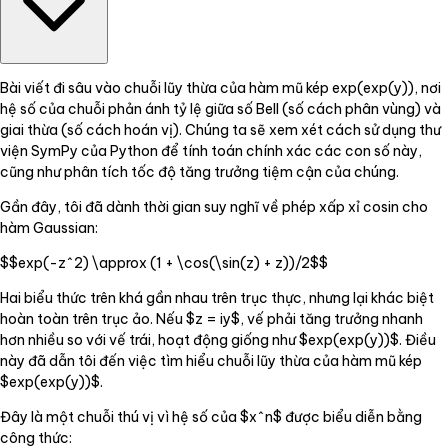
Bài viết đi sâu vào chuỗi lũy thừa của hàm mũ kép exp(exp(y)), nơi
hệ số của chuỗi phản ánh tỷ lệ giữa số Bell (số cách phân vùng) và
giai thừa (số cách hoán vị). Chúng ta sẽ xem xét cách sử dụng thư
viện SymPy của Python để tính toán chính xác các con số này,
cũng như phân tích tốc độ tăng trưởng tiệm cận của chúng.
Gần đây, tôi đã dành thời gian suy nghĩ về phép xấp xỉ cosin cho
hàm Gaussian:
$$exp(-z^2) \approx (1 + \cos(\sin(z) + z))/2$$
Hai biểu thức trên khá gần nhau trên trục thực, nhưng lại khác biệt
hoàn toàn trên trục ảo. Nếu $z = iy$, vế phải tăng trưởng nhanh
hơn nhiều so với vế trái, hoạt động giống như $exp(exp(y))$. Điều
này đã dẫn tôi đến việc tìm hiểu chuỗi lũy thừa của hàm mũ kép
$exp(exp(y))$.
Đây là một chuỗi thú vị vì hệ số của $x^n$ được biểu diễn bằng
công thức: