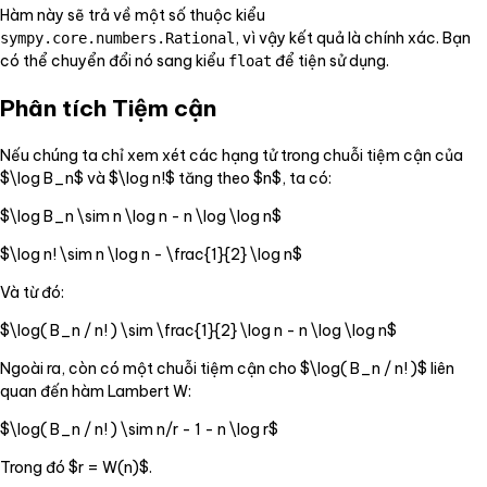
Hàm này sẽ trả về một số thuộc kiểu
, vì vậy kết quả là chính xác. Bạn
sympy.core.numbers.Rational
có thể chuyển đổi nó sang kiểu
để tiện sử dụng.
float
Phân tích Tiệm cận
Nếu chúng ta chỉ xem xét các hạng tử trong chuỗi tiệm cận của
$\log B_n$ và $\log n!$ tăng theo $n$, ta có:
$\log B_n \sim n \log n - n \log \log n$
$\log n! \sim n \log n - \frac{1}{2} \log n$
Và từ đó:
$\log( B_n / n! ) \sim \frac{1}{2} \log n - n \log \log n$
Ngoài ra, còn có một chuỗi tiệm cận cho $\log( B_n / n! )$ liên
quan đến hàm Lambert W:
$\log( B_n / n! ) \sim n/r - 1 - n \log r$
Trong đó $r = W(n)$.