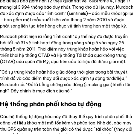
Bộ dữ liệu bao gồm hơn 12 triệu quan sát về "Subframe 4, Page 17",
mang lại 3.994 thông báo duy nhất. Trong kho dữ liệu này, Murdoch
đã xác định được các "lính canh" (sentinels)—các mẫu khóa lặp lại
—bao gồm một mẫu xuất hiện vào tháng 2 năm 2010 và được
phát sóng liên tục trên hàng chục vệ tinh trong hơn một thập kỷ.
Murdoch phát hiện ra rằng "lính canh" cụ thể này đã được truyền
bởi tất cả 31 vệ tinh hoạt động trong vòng vài giờ vào ngày 26
tháng 5 năm 2011. Thời điểm này trùng khớp hoàn hảo với việc
triển khai hệ thống OTAD và Hệ thống Tái khóa qua không trung
(OTAR) của quân đội Mỹ, dựa trên các tài liệu đã được giải mật.
"Có sự trùng khớp hoàn hảo giữa dòng thời gian trong bài thuyết
trình đó và các điểm thay đổi được xác định tự động từ dữ liệu,"
Murdoch nói. "Đó là bằng chứng xác đáng (smoking gun) khiến tôi
nghĩ: Đây chính là mục đích của nó."
Hệ thống phân phối khóa tự động
Các hệ thống tự động hóa này đã thay thế quy trình phân phối thủ
công vật liệu khóa mật mã tốn kém và phức tạp. Nhờ đó, các máy
thu GPS quân sự trên toàn thế giới có thể được "tái khóa" (thay đổi