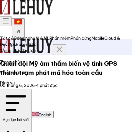
VI
Tất cả
Công nghệ
AI & ML
Phần mềm
Phần cứng
Mobile
Cloud &
DevOps
Bảo mật
IoT
Trang chủ
/
Tin tức
Trang chủ
Quân đội Mỹ âm thầm biến vệ tinh GPS
thành trạm phát mã hóa toàn cầu
Về chúng tôi
Dịch vụ
05 tháng 6, 2026
·
4
phút đọc
Tin tức
Liên hệ
Tiếng Việt
English
Mục lục bài viết