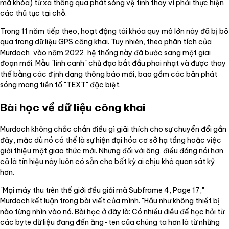
mã khóa) từ xa thông qua phát sóng vệ tinh thay vì phải thực hiện
các thủ tục tại chỗ.
Trong 11 năm tiếp theo, hoạt động tái khóa quy mô lớn này đã bị bỏ
qua trong dữ liệu GPS công khai. Tuy nhiên, theo phân tích của
Murdoch, vào năm 2022, hệ thống này đã bước sang một giai
đoạn mới. Mẫu "lính canh" chủ đạo bắt đầu phai nhạt và được thay
thế bằng các định dạng thông báo mới, bao gồm các bản phát
sóng mang tiền tố "TEXT" đặc biệt.
Bài học về dữ liệu công khai
Murdoch không chắc chắn điều gì giải thích cho sự chuyển đổi gần
đây, mặc dù nó có thể là sự hiện đại hóa cơ sở hạ tầng hoặc việc
giới thiệu một giao thức mới. Nhưng đối với ông, điều đáng nói hơn
cả là tín hiệu này luôn có sẵn cho bất kỳ ai chịu khó quan sát kỹ
hơn.
"Mọi máy thu trên thế giới đều giải mã Subframe 4, Page 17,"
Murdoch kết luận trong bài viết của mình. "Hầu như không thiết bị
nào từng nhìn vào nó. Bài học ở đây là: Có nhiều điều để học hỏi từ
các byte dữ liệu đang đến ăng-ten của chúng ta hơn là từ những