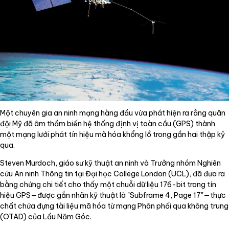
Một chuyên gia an ninh mạng hàng đầu vừa phát hiện ra rằng quân
đội Mỹ đã âm thầm biến hệ thống định vị toàn cầu (GPS) thành
một mạng lưới phát tín hiệu mã hóa khổng lồ trong gần hai thập kỷ
qua.
Steven Murdoch, giáo sư kỹ thuật an ninh và Trưởng nhóm Nghiên
cứu An ninh Thông tin tại Đại học College London (UCL), đã đưa ra
bằng chứng chi tiết cho thấy một chuỗi dữ liệu 176-bit trong tín
hiệu GPS—được gắn nhãn kỹ thuật là "Subframe 4, Page 17"—thực
chất chứa đựng tài liệu mã hóa từ mạng Phân phối qua không trung
(OTAD) của Lầu Năm Góc.