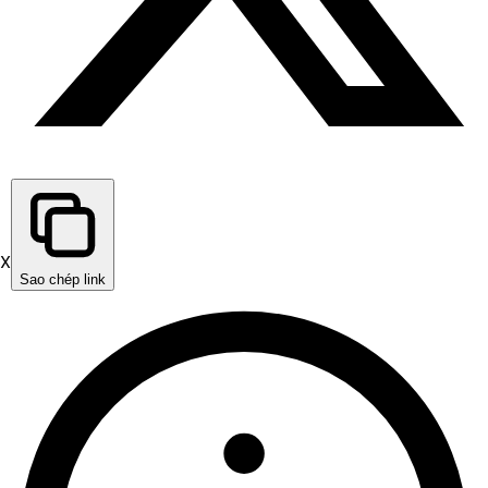
X
Sao chép link