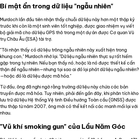
Bí mật ẩn trong dữ liệu "ngẫu nhiên"
Murdoch lần đầu tiên nhận thấy chuỗi dữ liệu này hơn một thập kỷ
trước khi còn là một sinh viên tốt nghiệp, được giao nhiệm vụ viết
bộ giải mã cho dữ liệu GPS thô trong một dự án được Cơ quan Vũ
trụ Châu Âu (ESA) tài trợ.
"Tôi nhận thấy có dữ liệu trông ngẫu nhiên này xuất hiện trong
khung con," Murdoch nhớ lại. "Dữ liệu ngẫu nhiên thực sự rất hiếm
gặp trong tự nhiên. Nếu bạn thấy nó, hoặc là nó được thiết kế cẩn
thận để ngẫu nhiên—nhưng tại sao ai đó lại phát dữ liệu ngẫu nhiên?
—hoặc đó là dữ liệu được mã hóa."
Từ đầu, ông đã nghi ngờ rằng trường dữ liệu này chứa các bản
truyền được mã hóa. Tuy nhiên, phải đến gần đây, khi phân tích kho
lưu trữ dữ liệu Hệ thống Vệ tinh Điều hướng Toàn cầu (GNSS) được
thu thập từ năm 2007, ông mới có thể kết nối các manh mối lại với
nhau.
"Vũ khí smoking gun" của Lầu Năm Góc