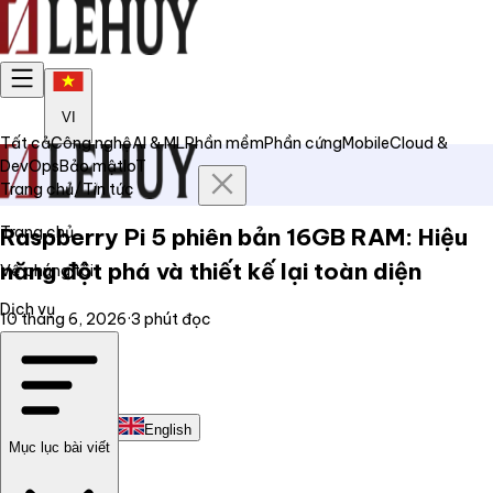
VI
Tất cả
Công nghệ
AI & ML
Phần mềm
Phần cứng
Mobile
Cloud &
DevOps
Bảo mật
IoT
Trang chủ
/
Tin tức
Trang chủ
Raspberry Pi 5 phiên bản 16GB RAM: Hiệu
năng đột phá và thiết kế lại toàn diện
Về chúng tôi
Dịch vụ
10 tháng 6, 2026
·
3
phút đọc
Tin tức
Liên hệ
Tiếng Việt
English
Mục lục bài viết