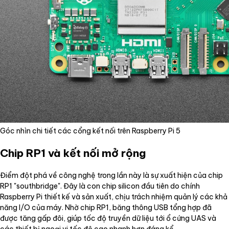
Góc nhìn chi tiết các cổng kết nối trên Raspberry Pi 5
Chip RP1 và kết nối mở rộng
Điểm đột phá về công nghệ trong lần này là sự xuất hiện của chip
RP1 "southbridge". Đây là con chip silicon đầu tiên do chính
Raspberry Pi thiết kế và sản xuất, chịu trách nhiệm quản lý các khả
năng I/O của máy. Nhờ chip RP1, băng thông USB tổng hợp đã
được tăng gấp đôi, giúp tốc độ truyền dữ liệu tới ổ cứng UAS và
các thiết bị ngoại vi tốc độ cao nhanh hơn đáng kể.