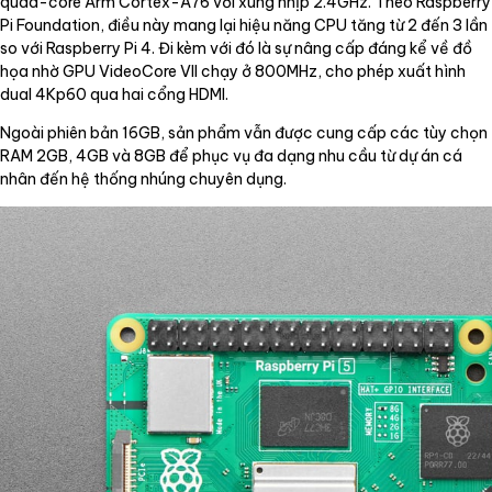
quad-core Arm Cortex-A76 với xung nhịp 2.4GHz. Theo Raspberry
Pi Foundation, điều này mang lại hiệu năng CPU tăng từ 2 đến 3 lần
so với Raspberry Pi 4. Đi kèm với đó là sự nâng cấp đáng kể về đồ
họa nhờ GPU VideoCore VII chạy ở 800MHz, cho phép xuất hình
dual 4Kp60 qua hai cổng HDMI.
Ngoài phiên bản 16GB, sản phẩm vẫn được cung cấp các tùy chọn
RAM 2GB, 4GB và 8GB để phục vụ đa dạng nhu cầu từ dự án cá
nhân đến hệ thống nhúng chuyên dụng.