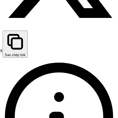
X
Sao chép link