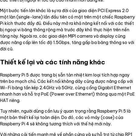
Một bước tiến lớn khác là sự ra đời của giao diện PCI Express 2.0
một làn (single-lane) lần đầu tiên có mặt trên một chiếc Raspberry
Pi kích thước đầy đủ. Điều này mở ra khả năng kết nối với các thiết
bị ngoại vi băng thông rộng mà trước đây khó thực hiện trên nền
tảng này. Ngoài ra, các giao diện MIPI camera và display cũng
được nâng cấp lên tốc độ 1.5Gbps, tăng gấp ba băng thông so với
đời cũ.
Thiết kế lại và các tính năng khác
Raspberry Pi 5 được trang bị sẵn tản nhiệt kim loại tích hợp ngay
trên bo mạch chủ. Các kết nối không dây cũng được nâng cấp với
Wi-Fi băng tần kép 2.4GHz và 5GHz, cùng cổng Gigabit Ethernet
nhanh hơn và hỗ trợ PoE (Power over Ethernet) thông qua một PoE
HAT riêng.
Tuy nhiên, người dùng cần lưu ý quan trọng rằng Raspberry Pi 5 là
một bản thiết kế lại toàn diện. Do đó, các vỏ máy (case) của
Raspberry Pi 4 sẽ không tương thích với thế hệ mới này.
Với những cải tiến mạnh mẽ về phần cứng và sự hỗ trợ từ chip RP1