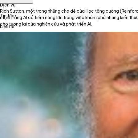
Dịch vụ
Rich Sutton, một trong những cha đẻ của Học tăng cường (Reinforc
Tin tức
mạnh rằng AI có tiềm năng lớn trong việc khám phá những kiến thức 
cho tương lai của nghiên cứu và phát triển AI.
Liên hệ
Tiếng Việt
English