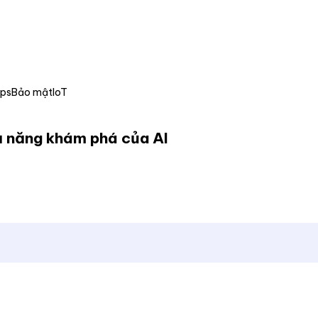
Ops
Bảo mật
IoT
hả năng khám phá của AI