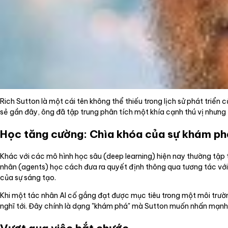
Rich Sutton là một cái tên không thể thiếu trong lịch sử phát triển 
sẻ gần đây, ông đã tập trung phân tích một khía cạnh thú vị nhưn
Học tăng cường: Chìa khóa của sự khám ph
Khác với các mô hình học sâu (deep learning) hiện nay thường tập
nhân (agents) học cách đưa ra quyết định thông qua tương tác với 
của sự sáng tạo.
Khi một tác nhân AI cố gắng đạt được mục tiêu trong một môi trườn
nghĩ tới. Đây chính là dạng "khám phá" mà Sutton muốn nhấn mạnh