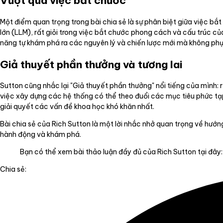
Vượt qua việc bắt chước
Một điểm quan trọng trong bài chia sẻ là sự phân biệt giữa việc bắ
lớn (LLM), rất giỏi trong việc bắt chước phong cách và cấu trúc của
năng tự khám phá ra các nguyên lý và chiến lược mới mà không phụ
Giả thuyết phần thưởng và tương lai
Sutton cũng nhắc lại "Giả thuyết phần thưởng" nổi tiếng của mình: 
việc xây dựng các hệ thống có thể theo đuổi các mục tiêu phức tạ
giải quyết các vấn đề khoa học khó khăn nhất.
Bài chia sẻ của Rich Sutton là một lời nhắc nhở quan trọng về hướn
hành động và khám phá.
Bạn có thể xem bài thảo luận đầy đủ của Rich Sutton tại đây
Chia sẻ: