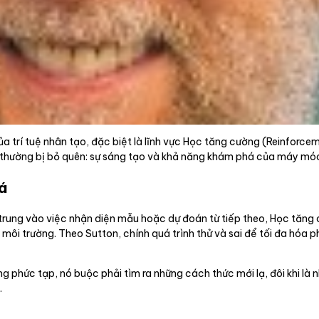
của trí tuệ nhân tạo, đặc biệt là lĩnh vực Học tăng cường (Reinforce
g thường bị bỏ quên: sự sáng tạo và khả năng khám phá của máy mó
á
 trung vào việc nhận diện mẫu hoặc dự đoán từ tiếp theo, Học tăng
môi trường. Theo Sutton, chính quá trình thử và sai để tối đa hóa 
g phức tạp, nó buộc phải tìm ra những cách thức mới lạ, đôi khi l
.