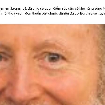
ement Learning), đã chia sẻ quan điểm sâu sắc về khả năng sáng tạ
mới thay vì chỉ đơn thuần bắt chước dữ liệu đã có. Bài chia sẻ này