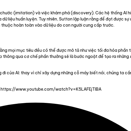
t chước (imitation) và việc khám phá (discovery). Các hệ thống AI 
 dữ liệu huấn luyện. Tuy nhiên, Sutton lập luận rằng để đạt được sự 
 thuộc hoàn toàn vào dữ liệu do con người cung cấp trước.
rằng mọi mục tiêu đều có thể được mô tả như việc tối đa hóa phần t
p thông qua cơ chế phần thưởng sẽ là bước ngoặt để tạo ra những A
g đi của AI: thay vì chỉ xây dựng những cỗ máy biết nói, chúng ta c
:
https://www.youtube.com/watch?v=K5LAFEjTlBA