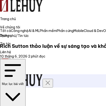
Trang chủ
Về chúng tôi
Tất cả
Công nghệ
AI & ML
Phần mềm
Phần cứng
Mobile
Cloud & Dev
Dịch vụ
Trang chủ
/
Tin tức
Tin tức
Rich Sutton thảo luận về sự sáng tạo và k
Liên hệ
10 tháng 6, 2026
·
2
phút đọc
VI
Mục lục bài viết
Trang chủ
Về chúng tôi