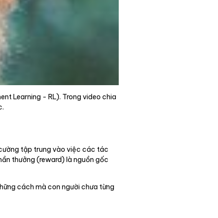
ment Learning - RL). Trong video chia
c.
 cường tập trung vào việc các tác
phần thưởng (reward) là nguồn gốc
à những cách mà con người chưa từng