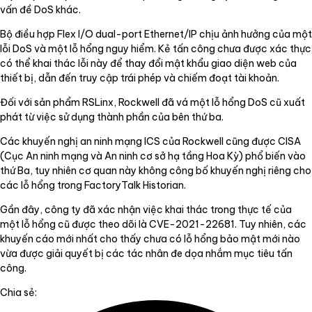
vấn đề DoS khác.
Bộ điều hợp Flex I/O dual-port Ethernet/IP chịu ảnh hưởng của một
lỗi DoS và một lỗ hổng nguy hiểm. Kẻ tấn công chưa được xác thực
có thể khai thác lỗi này để thay đổi mật khẩu giao diện web của
thiết bị, dẫn đến truy cập trái phép và chiếm đoạt tài khoản.
Đối với sản phẩm RSLinx, Rockwell đã vá một lỗ hổng DoS cũ xuất
phát từ việc sử dụng thành phần của bên thứ ba.
Các khuyến nghị an ninh mạng ICS của Rockwell cũng được CISA
(Cục An ninh mạng và An ninh cơ sở hạ tầng Hoa Kỳ) phổ biến vào
thứ Ba, tuy nhiên cơ quan này không công bố khuyến nghị riêng cho
các lỗ hổng trong FactoryTalk Historian.
Gần đây, công ty đã xác nhận việc khai thác trong thực tế của
một lỗ hổng cũ được theo dõi là CVE-2021-22681. Tuy nhiên, các
khuyến cáo mới nhất cho thấy chưa có lỗ hổng bảo mật mới nào
vừa được giải quyết bị các tác nhân đe dọa nhắm mục tiêu tấn
công.
Chia sẻ: