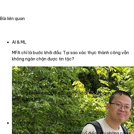
Bài liên quan
AI & ML
MFA chỉ là bước khởi đầu: Tại sao xác thực thành công vẫn
không ngăn chặn được tin tặc?
Phần cứng
Lỗ hổng kernel macOS đầu tiên bị khai thác thành công trên
chip Apple M5
Công nghệ
Nuôi dạy con cái bằng công nghệ "cổ điển": Khi những công