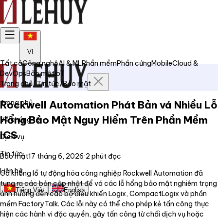
VI
Tất cả
Công nghệ
AI & ML
Phần mềm
Phần cứng
Mobile
Cloud &
DevOps
Bảo mật
IoT
Trang chủ
/
Tin tức
/
Bảo mật
Trang chủ
Rockwell Automation Phát Bản vá Nhiều Lỗ
Hổng Bảo Mật Nguy Hiểm Trên Phần Mềm
Về chúng tôi
ICS
Dịch vụ
Tin tức
Bảo mật
17 tháng 6, 2026
·
2
phút đọc
Liên hệ
Gã khổng lồ tự động hóa công nghiệp Rockwell Automation đã
tung ra các bản cập nhật để vá các lỗ hổng bảo mật nghiêm trọng
Tiếng Việt
English
ảnh hưởng đến các bộ điều khiển Logix, CompactLogix và phần
mềm FactoryTalk. Các lỗi này có thể cho phép kẻ tấn công thực
hiện các hành vi đặc quyền, gây tấn công từ chối dịch vụ hoặc