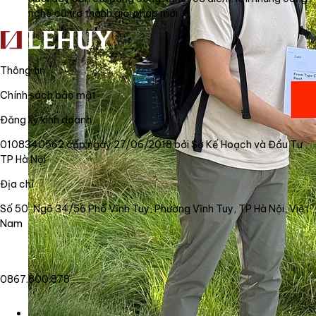
nghệ cũ trở thành giải pháp mới
Thông tin
Chính sách bảo mật
Đăng ký kinh doanh
0108340562 cấp ngày 27/06/2018 bởi Sở Kế Hoạch và Đầu Tư
TP Hà Nội
Địa chỉ
Số 50, Ngõ 34/56 Phố Vĩnh Tuy, Phường Vĩnh Tuy, TP Hà Nội, Việt
Nam
0867.800.878