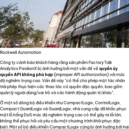
Rockwell Automation
Công ty cảnh báo khách hàng rằng sản phẩm FactoryTalk
Analytics PavilionX bị ảnh hưởng bởi một vấn đề về
quyền ủy
quyền API không phù hợp
(improper API authorization) với mức
độ nghiêm trọng cao. Vấn đề này "có thể cho phép một tác nhân
trái phép thực hiện các thao tác có quyền đặc quyền, bao gồm
quản lý người dùng/vai trò và các hành động quản trị khác".
Ở một số dòng bộ điều khiển như CompactLogix, ControlLogix,
Compact GuardLogix và GuardLogix, nhà cung cấp đã khắc phục
một lỗ hổng DoS mức độ nghiêm trọng cao có thể gây ra lỗi lớn,
không thể phục hồi và yêu cầu một chương trình khôi phục đặc
biệt. Một số bộ điều khiển CompactLogix cũng bị ảnh hưởng bởi hai