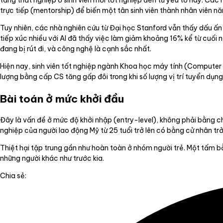
tăng thất nghiệp ở sinh viên mới tốt nghiệp đến từ yếu tố này. Các 
trực tiếp (mentorship) để biến một tân sinh viên thành nhân viên năn
Tuy nhiên, các nhà nghiên cứu từ Đại học Stanford vẫn thấy dấu ấn
tiếp xúc nhiều với AI đã thấy việc làm giảm khoảng 16% kể từ cuối 
đang bị rút đi, và công nghệ là cạnh sắc nhất.
Hiện nay, sinh viên tốt nghiệp ngành Khoa học máy tính (Computer 
lượng bằng cấp CS tăng gấp đôi trong khi số lượng vị trí tuyển dụng 
Bài toán ở mức khởi đầu
Đây là vấn đề ở mức độ khởi nhập (entry-level), không phải bằng c
nghiệp của người lao động Mỹ từ 25 tuổi trở lên có bằng cử nhân tr
Thiệt hại tập trung gần như hoàn toàn ở nhóm người trẻ. Một tấm 
những người khác như trước kia.
Chia sẻ: