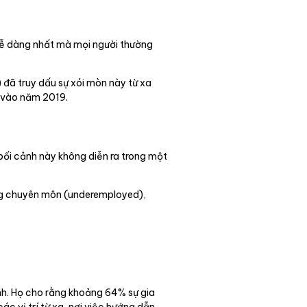
 dễ dàng nhất mà mọi người thường
 đã truy dấu sự xói mòn này từ xa
g vào năm 2019.
 bối cảnh này không diễn ra trong một
úng chuyên môn (underemployed),
ính. Họ cho rằng khoảng 64% sự gia