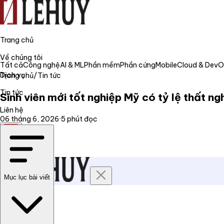
Trang chủ
Về chúng tôi
Tất cả
Công nghệ
AI & ML
Phần mềm
Phần cứng
Mobile
Cloud & Dev
Dịch vụ
Trang chủ
/
Tin tức
Tin tức
Sinh viên mới tốt nghiệp Mỹ có tỷ lệ thất n
Liên hệ
06 tháng 6, 2026
·
5
phút đọc
VI
Mục lục bài viết
Trang chủ
Về chúng tôi