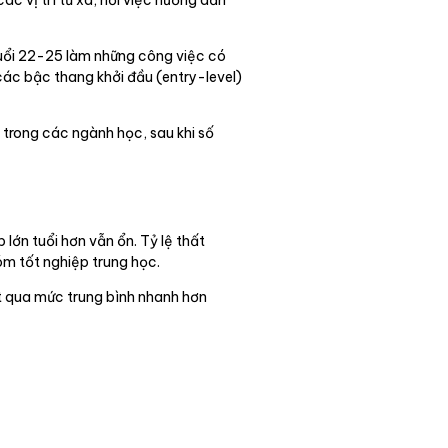
ác vị trí từ xa, nơi việc hướng dẫn
 tuổi 22-25 làm những công việc có
các bậc thang khởi đầu (entry-level)
 trong các ngành học, sau khi số
lớn tuổi hơn vẫn ổn. Tỷ lệ thất
óm tốt nghiệp trung học.
t qua mức trung bình nhanh hơn