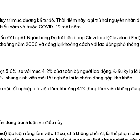
uy trì mức dương kể từ đó. Thời điểm này loại trừ hai nguyên nhân
h nhiều năm và trước COVID-19 một năm.
ốc đột ngột. Ngân hàng Dự trữ Liên bang Cleveland (Cleveland Fed)
 từ khoảng năm 2000 và đóng lại khoảng cách với lao động phổ thôn
ạt 5,6%, so với mức 4,2% của toàn bộ người lao động. Điều kỳ lạ là
%, nhưng sinh viên mới tốt nghiệp lại là nhóm đang gặp khó khăn.
iên mới tốt nghiệp có việc làm, khoảng 41% đang làm việc không đ
vẫn đang tranh luận về điều này.
) lập luận rằng làm việc từ xa, chứ không phải AI, là thủ phạm ch