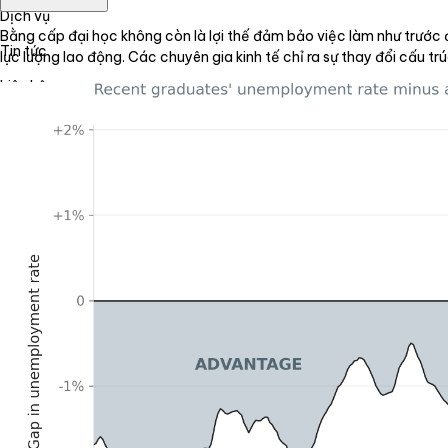
Dịch vụ
Bằng cấp đại học không còn là lợi thế đảm bảo việc làm như trước đâ
Tin tức
lực lượng lao động. Các chuyên gia kinh tế chỉ ra sự thay đổi cấu tr
Liên hệ
Tiếng Việt
English