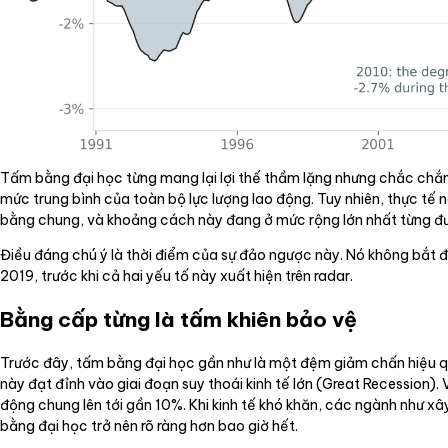
Tấm bằng đại học từng mang lại lợi thế thầm lặng nhưng chắc chắn tr
mức trung bình của toàn bộ lực lượng lao động. Tuy nhiên, thực tế n
bằng chung, và khoảng cách này đang ở mức rộng lớn nhất từng đư
Điều đáng chú ý là thời điểm của sự đảo ngược này. Nó không bắt 
2019, trước khi cả hai yếu tố này xuất hiện trên radar.
Bằng cấp từng là tấm khiên bảo vệ
Trước đây, tấm bằng đại học gần như là một đệm giảm chấn hiệu quả.
này đạt đỉnh vào giai đoạn suy thoái kinh tế lớn (Great Recession). 
động chung lên tới gần 10%. Khi kinh tế khó khăn, các ngành như xâ
bằng đại học trở nên rõ ràng hơn bao giờ hết.