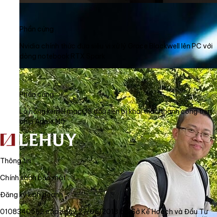
Phần cứng
Nvidia chính thức đưa siêu vi xử lý Grace Blackwell lên PC với
dòng notebook RTX Spark
Phần cứng
Lỗ hổng kernel macOS đầu tiên bị khai thác thành công trên
chip Apple M5
Thông tin
Chính sách bảo mật
Đăng ký kinh doanh
0108340562 cấp ngày 27/06/2018 bởi Sở Kế Hoạch và Đầu Tư