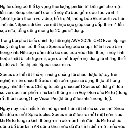
Người dùng có thể kỳ vọng thời lượng pin lên tới bốn giờ cho một
lần sạc. Snap cho biết con số này đã bao gồm các tác vụ như
"phát lại âm thanh và video, hỗ trợ AI, thông báo Bluetooth và hơn
thế nữa". Specs đi kèm với một hộp sạc giúp cung cấp thêm 4 lần
sạc nữa, tổng cộng mang lại 20 giờ sử dụng.
Trong bài phát biểu chính tại hội nghị AWE 2026, CEO Evan Spiegel
lưu ý rằng bạn có thể sạc Specs bằng cáp snaps từ tính vào bên
hông kính. Nếu bạn cắm đầu kia của cáp vào điện thoại, máy tính
hoặc thiết bị chơi game, bạn có thể truyền nội dung từ những thiết
bị đó và hiển thị trên Specs của mình.
Specs có thể rất thú vị, nhưng chúng tôi chưa được tự tay trải
nghiệm, nên chưa thể xác nhận cảm giác sử dụng thực tế hàng
ngày như thế nào. Chúng ta cũng chưa biết Specs sẽ đứng ở đâu
so với các sản phẩm như kính thông minh Ray-Ban của Meta (đang
rất thành công) hay Vision Pro (không được như mong đợi).
Ngày nay, có nhiều kính thông minh hơn rất nhiều so với thời Snap
lần đầu ra mắt Spectacles. Specs mới được ra mắt một năm sau
khi Meta tung ra kính thông minh có màn hình đơn, dù Meta chưa
công bố bán kính AR công khai mặc dù đã trình diễn một mẫu vào