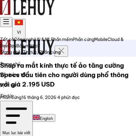
VI
Tất cả
Công nghệ
AI & ML
Phần mềm
Phần cứng
Mobile
Cloud &
DevOps
Bảo mật
IoT
Trang chủ
/
Tin tức
/
Phần cứng
Trang chủ
Snap ra mắt kính thực tế ảo tăng cường
Specs đầu tiên cho người dùng phổ thông
Về chúng tôi
với giá 2.195 USD
Dịch vụ
Tin tức
Phần cứng
16 tháng 6, 2026
·
4
phút đọc
Liên hệ
Tiếng Việt
English
Mục lục bài viết