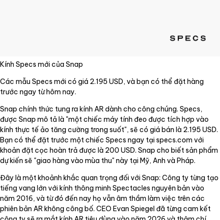
Kính Specs mới của Snap
Các mẫu Specs mới có giá 2.195 USD, và bạn có thể đặt hàng
trước ngay từ hôm nay.
Snap chính thức tung ra kính AR dành cho công chúng. Specs,
được Snap mô tả là "một chiếc máy tính đeo được tích hợp vào
kính thực tế ảo tăng cường trong suốt", sẽ có giá bán là 2.195 USD.
Bạn có thể đặt trước một chiếc Specs ngay tại specs.com với
khoản đặt cọc hoàn trả được là 200 USD. Snap cho biết sản phẩm
dự kiến sẽ "giao hàng vào mùa thu" này tại Mỹ, Anh và Pháp.
Đây là một khoảnh khắc quan trọng đối với Snap: Công ty từng tạo
tiếng vang lớn với kính thông minh Spectacles nguyên bản vào
năm 2016, và từ đó đến nay họ vẫn âm thầm làm việc trên các
phiên bản AR không công bố. CEO Evan Spiegel đã từng cam kết
công ty sẽ ra mắt kính AR tiêu dùng vào năm 2026 và thậm chí