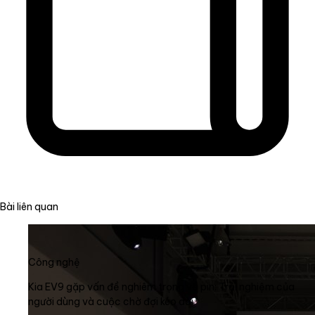
Bài liên quan
Công nghệ
Kia EV9 gặp vấn đề nghiêm trọng về pin: Trải nghiệm của
người dùng và cuộc chờ đợi kéo dài