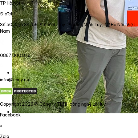
TP Hà Nội
Địa chỉ
Số 50, Ngõ 34/56 Phố Vĩnh Tuy, Phường Vĩnh Tuy, TP Hà Nội, Việt
Nam
0867.800.878
info@lehuy.net
Copyright 2026 @ Công ty TNHH công nghệ Lê Huy
Facebook
Zalo