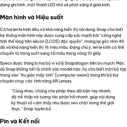
đang ghi hình, một thanh LED nhỏ sẽ phát sáng ở giữa kính.
Màn hình và Hiệu suất
Cả hai lente kính đều có khả năng hiển thị nội dung. Snap cho biết
hệ thống màn hình này được cung cấp sức mạnh bởi "công nghệ
tinh thể lỏng trên silicon (LCOS) độc quyền", mang lại góc nhìn 46
độ và khả năng hiển thị 16 triệu màu. Đáng chú ý, lente kính có thể
chuyển từ trong suốt sang tối màu trong vòng 10 giây.
Specs được trang bị hai bộ vi xử lý Snapdragon trên bo mạch. Mặc
dù Snap không tiết lộ chính xác model nào, họ cho biết một bộ tập
trung vào "thị giác máy tính" (computer vision) trong khi bộ kia
chuyên chạy các tính năng AR Lenses.
"Cùng nhau, chúng cho phép theo dõi bàn tay nhanh,
độ trễ thấp và tương tác phản hồi nhanh, giúp nội dung
kỹ thuật số cảm thấy như được neo chặt trong thế giới
thực," Snap tuyên bố.
Pin và Kết nối