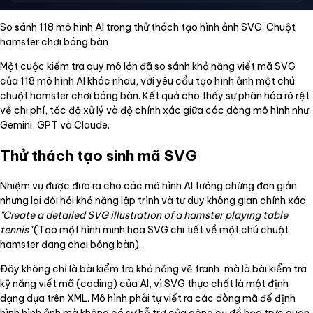
So sánh 118 mô hình AI trong thử thách tạo hình ảnh SVG: Chuột
hamster chơi bóng bàn
Một cuộc kiểm tra quy mô lớn đã so sánh khả năng viết mã SVG
của 118 mô hình AI khác nhau, với yêu cầu tạo hình ảnh một chú
chuột hamster chơi bóng bàn. Kết quả cho thấy sự phân hóa rõ rệt
về chi phí, tốc độ xử lý và độ chính xác giữa các dòng mô hình như
Gemini, GPT và Claude.
Thử thách tạo sinh mã SVG
Nhiệm vụ được đưa ra cho các mô hình AI tưởng chừng đơn giản
nhưng lại đòi hỏi khả năng lập trình và tư duy không gian chính xác:
"Create a detailed SVG illustration of a hamster playing table
tennis"
(Tạo một hình minh họa SVG chi tiết về một chú chuột
hamster đang chơi bóng bàn).
Đây không chỉ là bài kiểm tra khả năng vẽ tranh, mà là bài kiểm tra
kỹ năng viết mã (coding) của AI, vì SVG thực chất là một định
dạng dựa trên XML. Mô hình phải tự viết ra các dòng mã để định
hình hình ảnh mà không có sự hỗ trợ của công cụ đồ họa trực quan.