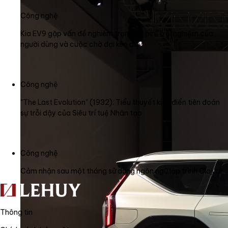
Công nghệ
Kia EV9 gặp vấn đề nghiêm trọng về pin: Trải nghiệm của
người dùng và cuộc chờ đợi kéo dài
Công nghệ
"The Last Evolution" (1932): Tiểu thuyết kinh điển tiên đoán
sự trỗi dậy của Siêu trí tuệ Nhân tạo
Công nghệ
Cảm nhận sau một tháng sử dụng ngôn ngữ lập trình Clojure
Thông tin