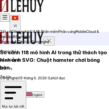
VI
Tất cả
Công nghệ
AI & ML
Phần mềm
Phần cứng
Mobile
Cloud &
DevOps
Bảo mật
IoT
Trang chủ
/
Tin tức
/
Công nghệ
Trang chủ
So sánh 118 mô hình AI trong thử thách tạo
hình ảnh SVG: Chuột hamster chơi bóng
Về chúng tôi
bàn
Dịch vụ
Tin tức
Công nghệ
05 tháng 6, 2026
·
3
phút đọc
Liên hệ
Tiếng Việt
English
Mục lục bài viết