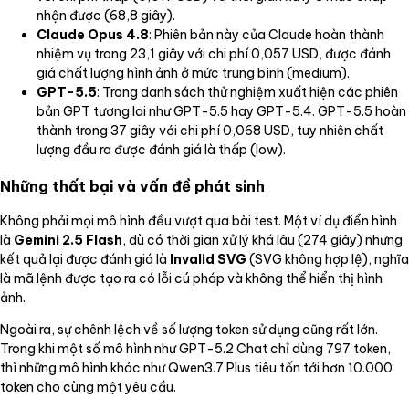
nhận được (68,8 giây).
Claude Opus 4.8
: Phiên bản này của Claude hoàn thành
nhiệm vụ trong 23,1 giây với chi phí 0,057 USD, được đánh
giá chất lượng hình ảnh ở mức trung bình (medium).
GPT-5.5
: Trong danh sách thử nghiệm xuất hiện các phiên
bản GPT tương lai như GPT-5.5 hay GPT-5.4. GPT-5.5 hoàn
thành trong 37 giây với chi phí 0,068 USD, tuy nhiên chất
lượng đầu ra được đánh giá là thấp (low).
Những thất bại và vấn đề phát sinh
Không phải mọi mô hình đều vượt qua bài test. Một ví dụ điển hình
là
Gemini 2.5 Flash
, dù có thời gian xử lý khá lâu (274 giây) nhưng
kết quả lại được đánh giá là
Invalid SVG
(SVG không hợp lệ), nghĩa
là mã lệnh được tạo ra có lỗi cú pháp và không thể hiển thị hình
ảnh.
Ngoài ra, sự chênh lệch về số lượng token sử dụng cũng rất lớn.
Trong khi một số mô hình như GPT-5.2 Chat chỉ dùng 797 token,
thì những mô hình khác như Qwen3.7 Plus tiêu tốn tới hơn 10.000
token cho cùng một yêu cầu.