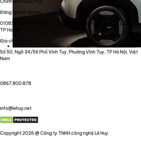
Chính sách bảo mật
Đăng ký kinh doanh
0108340562 cấp ngày 27/06/2018 bởi Sở Kế Hoạch và Đầu Tư
TP Hà Nội
Địa chỉ
Số 50, Ngõ 34/56 Phố Vĩnh Tuy, Phường Vĩnh Tuy, TP Hà Nội, Việt
Nam
0867.800.878
info@lehuy.net
Copyright 2026 @ Công ty TNHH công nghệ Lê Huy