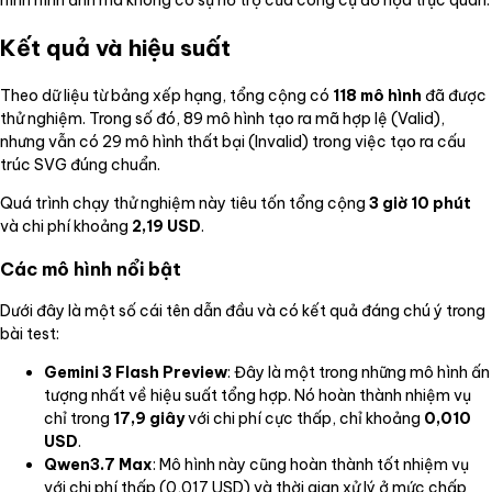
Kết quả và hiệu suất
Theo dữ liệu từ bảng xếp hạng, tổng cộng có
118 mô hình
đã được
thử nghiệm. Trong số đó, 89 mô hình tạo ra mã hợp lệ (Valid),
nhưng vẫn có 29 mô hình thất bại (Invalid) trong việc tạo ra cấu
trúc SVG đúng chuẩn.
Quá trình chạy thử nghiệm này tiêu tốn tổng cộng
3 giờ 10 phút
và chi phí khoảng
2,19 USD
.
Các mô hình nổi bật
Dưới đây là một số cái tên dẫn đầu và có kết quả đáng chú ý trong
bài test:
Gemini 3 Flash Preview
: Đây là một trong những mô hình ấn
tượng nhất về hiệu suất tổng hợp. Nó hoàn thành nhiệm vụ
chỉ trong
17,9 giây
với chi phí cực thấp, chỉ khoảng
0,010
USD
.
Qwen3.7 Max
: Mô hình này cũng hoàn thành tốt nhiệm vụ
với chi phí thấp (0,017 USD) và thời gian xử lý ở mức chấp