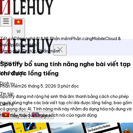
VI
Tất cả
Công nghệ
AI & ML
Phần mềm
Phần cứng
Mobile
Cloud &
DevOps
Bảo mật
IoT
Trang chủ
/
Tin tức
/
Phần mềm
Trang chủ
Spotify bổ sung tính năng nghe bài viết tạp
chí được lồng tiếng
Về chúng tôi
Dịch vụ
Phần mềm
26 tháng 5, 2026
·
3
phút đọc
Tin tức
Spotify đang mở rộng hệ sinh thái âm thanh bằng cách cho phép
người dùng nghe các bài viết tạp chí dài được lồng tiếng, bao gồm
Liên hệ
cả giọng đọc AI. Tính năng mới này nhằm đa dạng hóa nội dung và
thúc đẩy thói quen nghe sách nói của người dùng.
Tiếng Việt
English