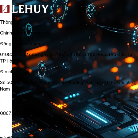
Thông tin
Chính sách bảo mật
Đăng ký kinh doanh
0108340562 cấp ngày 27/06/2018 bởi Sở Kế Hoạch và Đầu Tư
TP Hà Nội
Địa chỉ
Số 50, Ngõ 34/56 Phố Vĩnh Tuy, Phường Vĩnh Tuy, TP Hà Nội, Việt
Nam
0867.800.878
info@lehuy.net