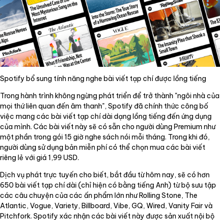
Spotify bổ sung tính năng nghe bài viết tạp chí được lồng tiếng
Trong hành trình không ngừng phát triển để trở thành "ngôi nhà của
mọi thứ liên quan đến âm thanh", Spotify đã chính thức công bố
việc mang các bài viết tạp chí dài dạng lồng tiếng đến ứng dụng
của mình. Các bài viết này sẽ có sẵn cho người dùng Premium như
một phần trong gói 15 giờ nghe sách nói mỗi tháng. Trong khi đó,
người dùng sử dụng bản miễn phí có thể chọn mua các bài viết
riêng lẻ với giá 1,99 USD.
Dịch vụ phát trực tuyến cho biết, bắt đầu từ hôm nay, sẽ có hơn
650 bài viết tạp chí dài (chỉ hiện có bằng tiếng Anh) từ bộ sưu tập
các câu chuyện của các ấn phẩm lớn như Rolling Stone, The
Atlantic, Vogue, Variety, Billboard, Vibe, GQ, Wired, Vanity Fair và
Pitchfork. Spotify xác nhận các bài viết này được sản xuất nội bộ