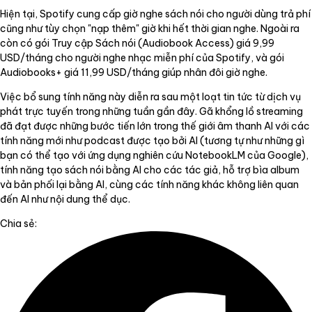
Hiện tại, Spotify cung cấp giờ nghe sách nói cho người dùng trả phí
cũng như tùy chọn "nạp thêm" giờ khi hết thời gian nghe. Ngoài ra
còn có gói Truy cập Sách nói (Audiobook Access) giá 9,99
USD/tháng cho người nghe nhạc miễn phí của Spotify, và gói
Audiobooks+ giá 11,99 USD/tháng giúp nhân đôi giờ nghe.
Việc bổ sung tính năng này diễn ra sau một loạt tin tức từ dịch vụ
phát trực tuyến trong những tuần gần đây. Gã khổng lồ streaming
đã đạt được những bước tiến lớn trong thế giới âm thanh AI với các
tính năng mới như podcast được tạo bởi AI (tương tự như những gì
bạn có thể tạo với ứng dụng nghiên cứu NotebookLM của Google),
tính năng tạo sách nói bằng AI cho các tác giả, hỗ trợ bìa album
và bản phối lại bằng AI, cùng các tính năng khác không liên quan
đến AI như nội dung thể dục.
Chia sẻ: