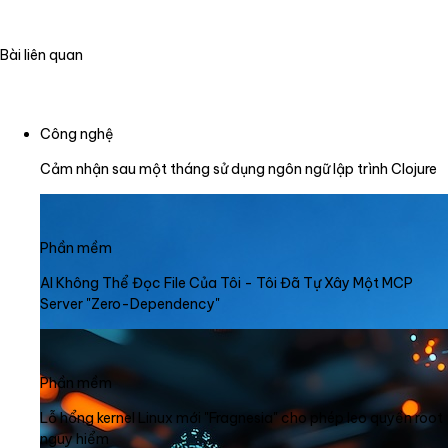
Bài liên quan
Công nghệ
Cảm nhận sau một tháng sử dụng ngôn ngữ lập trình Clojure
Phần mềm
AI Không Thể Đọc File Của Tôi - Tôi Đã Tự Xây Một MCP
Server "Zero-Dependency"
Phần mềm
Lỗ hổng kernel Linux mới "Fragnesia" cho phép leo quyền root
nguy hiểm