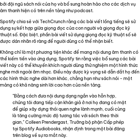
bởi đội ngũ sách nói của họ và bổ sung hoàn hảo cho các dịch vụ
âm thanh hiện có trên nền tảng như podcast.
Spotify chia sẻ với TechCrunch rằng các bài viết lồng tiếng sẽ sử
dụng sự kết hợp giữa giọng đọc của con người và giọng đọc kỹ
thuật số. Đặc biệt, phần bài viết sử dụng giọng đọc kỹ thuật số sẽ
được dán nhãn rõ ràng để người dùng có thể nhận biết.
Không chỉ là một phương tiện khác để mang nội dung âm thanh có
thể kiếm tiền vào ứng dụng, Spotify tin rằng việc bổ sung các bài
viết này có thể khuyến khích người dùng thử nghiệm một hình thức
nghe mới ngoài âm nhạc. Điều này được kỳ vọng sẽ dẫn dắt họ đến
các hình thức nghe dài hơn khác, chẳng hạn như sách nói - một
mảng có khả năng sinh lời cao hơn của nền tảng.
"Bằng cách đưa nội dung dạng ngắn vào hỗn hợp,
chúng tôi đang tiếp cận khán giả ở nơi họ đang có mặt
để giúp xây dựng thói quen nghe lành mạnh, cuối cùng
là tăng cường mức độ tương tác với sách theo thời
gian," Colleen Prendergast, Trưởng bộ phận Cấp phép
tại Spotify Audiobooks, nhận định trong một bài đăng
trên blog về sự ra mắt này.