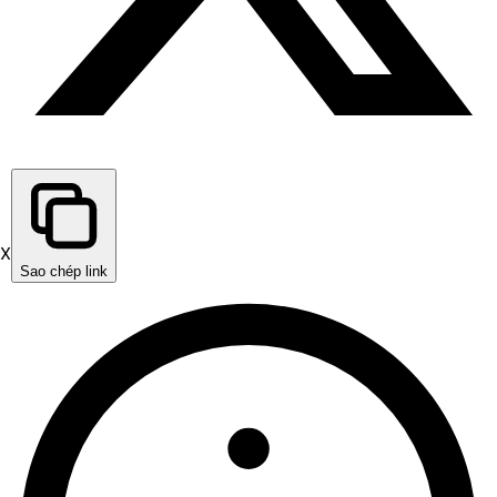
X
Sao chép link