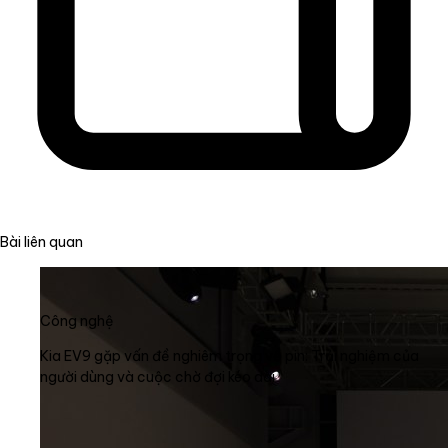
Bài liên quan
Công nghệ
Kia EV9 gặp vấn đề nghiêm trọng về pin: Trải nghiệm của
người dùng và cuộc chờ đợi kéo dài