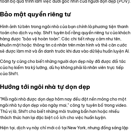
toàn bộ quá trình làm việc dưới góc nhìn của người dọn dẹp (POV).
Bảo mật quyền riêng tư
Hình ảnh từ bên trong ngôi nhà của bạn chính là phương tiện thanh
toán cho dịch vụ này. Shift tuyên bố rằng quyền riêng tư của khách
hàng được "bảo vệ hoàn toàn". Các chi tiết nhạy cảm như tên,
khuôn mặt hoặc thông tin cá nhân trên màn hình và thẻ căn cước
sẽ được làm mờ và ẩn danh trước khi đưa vào dữ liệu huấn luyện AI.
Công ty cũng cho biết những người dọn dẹp này đã được đối tác
của họ kiểm tra kỹ lưỡng, dù họ không phải là nhân viên trực tiếp
của Shift.
Hướng tới ngôi nhà tự dọn dẹp
"Mỗi ngôi nhà được dọn dẹp hôm nay đều đặt nền móng cho một
ngôi nhà tự dọn dẹp vào ngày mai," công ty tuyên bố trong video.
Thú vị là, Shift cho biết những môi trường bẩn hơn hoặc nhiều
thách thức hơn lại đặc biệt có ích cho việc huấn luyện.
Hiện tại, dịch vụ này chỉ mới có tại New York, nhưng đồng sáng lập