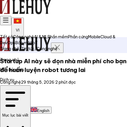
VI
Tất cả
Công nghệ
AI & ML
Phần mềm
Phần cứng
Mobile
Cloud &
DevOps
Bảo mật
IoT
Trang chủ
/
Tin tức
/
Công nghệ
Trang chủ
Startup AI này sẽ dọn nhà miễn phí cho bạn
để huấn luyện robot tương lai
Về chúng tôi
Dịch vụ
Công nghệ
29 tháng 5, 2026
·
2
phút đọc
Tin tức
Liên hệ
Tiếng Việt
English
Mục lục bài viết