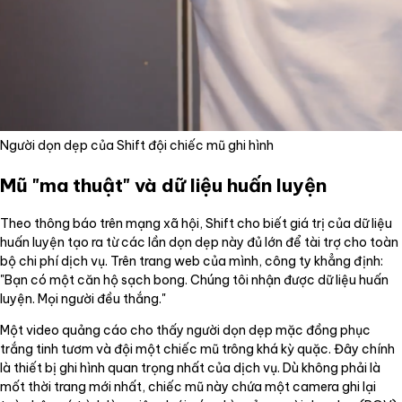
Người dọn dẹp của Shift đội chiếc mũ ghi hình
Mũ "ma thuật" và dữ liệu huấn luyện
Theo thông báo trên mạng xã hội, Shift cho biết giá trị của dữ liệu
huấn luyện tạo ra từ các lần dọn dẹp này đủ lớn để tài trợ cho toàn
bộ chi phí dịch vụ. Trên trang web của mình, công ty khẳng định:
"Bạn có một căn hộ sạch bong. Chúng tôi nhận được dữ liệu huấn
luyện. Mọi người đều thắng."
Một video quảng cáo cho thấy người dọn dẹp mặc đồng phục
trắng tinh tươm và đội một chiếc mũ trông khá kỳ quặc. Đây chính
là thiết bị ghi hình quan trọng nhất của dịch vụ. Dù không phải là
mốt thời trang mới nhất, chiếc mũ này chứa một camera ghi lại