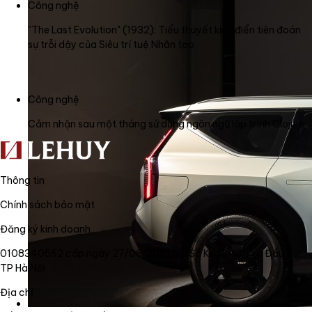
Công nghệ
"The Last Evolution" (1932): Tiểu thuyết kinh điển tiên đoán
sự trỗi dậy của Siêu trí tuệ Nhân tạo
Công nghệ
Cảm nhận sau một tháng sử dụng ngôn ngữ lập trình Clojure
Thông tin
Chính sách bảo mật
Đăng ký kinh doanh
0108340562 cấp ngày 27/06/2018 bởi Sở Kế Hoạch và Đầu Tư
TP Hà Nội
Địa chỉ