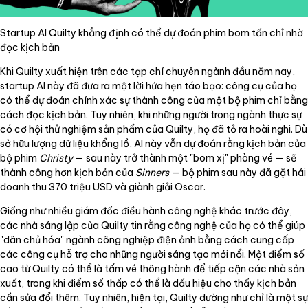
Startup AI Quilty khẳng định có thể dự đoán phim bom tấn chỉ nhờ
đọc kịch bản
Khi Quilty xuất hiện trên các tạp chí chuyên ngành đầu năm nay,
startup AI này đã đưa ra một lời hứa hẹn táo bạo: công cụ của họ
có thể dự đoán chính xác sự thành công của một bộ phim chỉ bằng
cách đọc kịch bản. Tuy nhiên, khi những người trong ngành thực sự
có cơ hội thử nghiệm sản phẩm của Quilty, họ đã tỏ ra hoài nghi. Dù
sở hữu lượng dữ liệu khổng lồ, AI này vẫn dự đoán rằng kịch bản của
bộ phim
Christy
— sau này trở thành một "bom xị" phòng vé — sẽ
thành công hơn kịch bản của
Sinners
— bộ phim sau này đã gặt hái
doanh thu 370 triệu USD và giành giải Oscar.
Giống như nhiều giám đốc điều hành công nghệ khác trước đây,
các nhà sáng lập của Quilty tin rằng công nghệ của họ có thể giúp
"dân chủ hóa" ngành công nghiệp điện ảnh bằng cách cung cấp
các công cụ hỗ trợ cho những người sáng tạo mới nổi. Một điểm số
cao từ Quilty có thể là tấm vé thông hành để tiếp cận các nhà sản
xuất, trong khi điểm số thấp có thể là dấu hiệu cho thấy kịch bản
cần sửa đổi thêm. Tuy nhiên, hiện tại, Quilty dường như chỉ là một sự