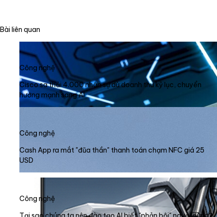
Bài liên quan
Công nghệ
Cisco sa thải 4.000 nhân sự dù doanh thu kỷ lục, chuyển
hướng mạnh sang AI
Công nghệ
Cash App ra mắt "đũa thần" thanh toán chạm NFC giá 25
USD
Công nghệ
Tại sao chúng ta nên đào tạo AI biết "phản bội" người dùng?