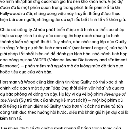
vô hình như phản ứng của khán giả trở nên khó khăn hơn. Việc dự
đoán đã là một phần quan trọng trong phát triển phim kể từ khi
Hollywood ra đời, nhưng công việc này truyền thống được thực
hiện bởi con người, những người có sự hiểu biết tinh tế về khán giả.
Chưa có công ty AI nào phát triển được mô hình có thể sao chép
thực sự quy trình tư duy của con người hay cách chúng ta hình
thành ý kiến về nghệ thuật. Tuy nhiên, các nhà sáng lập của Quilty
tin rằng "công cụ phân tích cảm xúc" (sentiment engine) của họ là
giải pháp tốt nhất hiện có để đánh giá kịch bản, nhờ cách tích hợp
các công cụ như VADER (Valence Aware Dictionary and sEntiment
Reasoner) — phần mềm mã nguồn mở đo lường mức độ tích cực
hoặc tiêu cực của văn bản.
Horsman và Wood cũng kiên định tin rằng Quilty có thể xác định
chính xác cách một dự án "đáp ứng thời điểm văn hóa" và đưa ra
dự báo phòng vé đáng tin cậy. Họ lấy ví dụ về bộ phim
Revenge of
the Nerds
(Sự trả thù của những kẻ mọt sách) — một bộ phim cũ
nổi tiếng sẽ nhận điểm số Quilty thấp hơn vì cách nó miêu tả tấn
công tình dục theo hướng hài hước, điều mà khán giả hiện đại coi là
kém tinh tế.
Tuy nhiên, thực tế đã chứng minh những lỗ hổng trong logic của