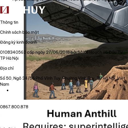
Thông tin
Chính sách bảo mật
Đăng ký kinh doanh
0108340562 cấp ngày 27/06/2018 bởi Sở Kế Hoạch và Đầu Tư
TP Hà Nội
Địa chỉ
Số 50, Ngõ 34/56 Phố Vĩnh Tuy, Phường Vĩnh Tuy, TP Hà Nội, Việt
Nam
0867.800.878