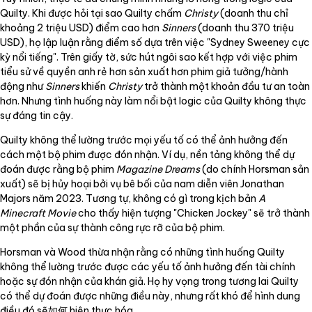
Quilty. Khi được hỏi tại sao Quilty chấm
Christy
(doanh thu chỉ
khoảng 2 triệu USD) điểm cao hơn
Sinners
(doanh thu 370 triệu
USD), họ lập luận rằng điểm số dựa trên việc "Sydney Sweeney cực
kỳ nổi tiếng". Trên giấy tờ, sức hút ngôi sao kết hợp với việc phim
tiểu sử về quyền anh rẻ hơn sản xuất hơn phim giả tưởng/hành
động như
Sinners
khiến
Christy
trở thành một khoản đầu tư an toàn
hơn. Nhưng tình huống này làm nổi bật logic của Quilty không thực
sự đáng tin cậy.
Quilty không thể lường trước mọi yếu tố có thể ảnh hưởng đến
cách một bộ phim được đón nhận. Ví dụ, nền tảng không thể dự
đoán được rằng bộ phim
Magazine Dreams
(do chính Horsman sản
xuất) sẽ bị hủy hoại bởi vụ bê bối của nam diễn viên Jonathan
Majors năm 2023. Tương tự, không có gì trong kịch bản
A
Minecraft Movie
cho thấy hiện tượng "Chicken Jockey" sẽ trở thành
một phần của sự thành công rực rỡ của bộ phim.
Horsman và Wood thừa nhận rằng có những tình huống Quilty
không thể lường trước được các yếu tố ảnh hưởng đến tài chính
hoặc sự đón nhận của khán giả. Họ hy vọng trong tương lai Quilty
có thể dự đoán được những điều này, nhưng rất khó để hình dung
điều đó sẽ如何 hiện thực hóa.