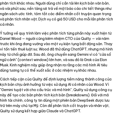
phân tích khác nhau. Người dùng chỉ cần tải lên kịch bản văn bản,
và vài phút sau, nền tảng sẽ trả về một báo cáo chi tiết things như
ngân sách ước tính, tóm tắt các điểm nhấn cốt truyện quan trọng
và phân tích nhân vật. Dịch vụ có giá 50 USD cho mỗi lần phân tích
cá nhân.
Ý tưởng về quy trình làm việc phân tích từng phần này xuất hiện từ
Daniel Wood — người cũng kiêm nhiệm CTO của Quilty — vài năm
trước khi ông đang vướng vào một vụ kiện tụng bất động sản. Thay
vì tốn tiền thuê luật sư, Wood đã thử dùng ChatGPT, nhưng mô hình
này từ chối giúp đỡ. Sau đó, ông chuyển sang Gemini vì có "cửa sổ
ngữ cảnh" (context window) lớn hơn, và sau đó là Grok của Elon
Musk. Kinh nghiệm này giúp ông nhận ra rằng các mô hình AI tiêu
dùng tương tự có thể xuất sắc ở các nhiệm vụ khác nhau.
Cách tiếp cận của Quilty để định lượng tiềm năng thành công của
kịch bản chịu ảnh hưởng từ việc sử dụng AI cá nhân của Wood. Vì
"Gemini tuyệt vời cho cấu trúc và mô hình", Quilty sử dụng công cụ
này để tạo các bản phân tích kịch bản (breakdowns). Đối với mô
hình tài chính, công ty tin dùng một phiên bản DeepSeek được lưu
trữ trên máy chủ tại Mỹ. Còn để phân tích cốt truyện và nhân vật,
Quilty sử dụng kết hợp giữa Claude và ChatGPT.