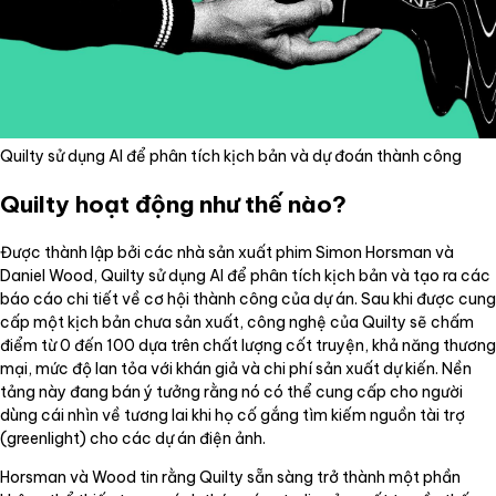
Quilty sử dụng AI để phân tích kịch bản và dự đoán thành công
Quilty hoạt động như thế nào?
Được thành lập bởi các nhà sản xuất phim Simon Horsman và
Daniel Wood, Quilty sử dụng AI để phân tích kịch bản và tạo ra các
báo cáo chi tiết về cơ hội thành công của dự án. Sau khi được cung
cấp một kịch bản chưa sản xuất, công nghệ của Quilty sẽ chấm
điểm từ 0 đến 100 dựa trên chất lượng cốt truyện, khả năng thương
mại, mức độ lan tỏa với khán giả và chi phí sản xuất dự kiến. Nền
tảng này đang bán ý tưởng rằng nó có thể cung cấp cho người
dùng cái nhìn về tương lai khi họ cố gắng tìm kiếm nguồn tài trợ
(greenlight) cho các dự án điện ảnh.
Horsman và Wood tin rằng Quilty sẵn sàng trở thành một phần