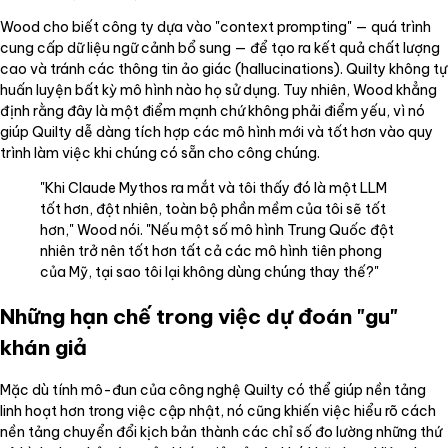
Wood cho biết công ty dựa vào "context prompting" — quá trình
cung cấp dữ liệu ngữ cảnh bổ sung — để tạo ra kết quả chất lượng
cao và tránh các thông tin ảo giác (hallucinations). Quilty không tự
huấn luyện bất kỳ mô hình nào họ sử dụng. Tuy nhiên, Wood khẳng
định rằng đây là một điểm mạnh chứ không phải điểm yếu, vì nó
giúp Quilty dễ dàng tích hợp các mô hình mới và tốt hơn vào quy
trình làm việc khi chúng có sẵn cho công chúng.
"Khi Claude Mythos ra mắt và tôi thấy đó là một LLM
tốt hơn, đột nhiên, toàn bộ phần mềm của tôi sẽ tốt
hơn," Wood nói. "Nếu một số mô hình Trung Quốc đột
nhiên trở nên tốt hơn tất cả các mô hình tiên phong
của Mỹ, tại sao tôi lại không dùng chúng thay thế?"
Những hạn chế trong việc dự đoán "gu"
khán giả
Mặc dù tính mô-đun của công nghệ Quilty có thể giúp nền tảng
linh hoạt hơn trong việc cập nhật, nó cũng khiến việc hiểu rõ cách
nền tảng chuyển đổi kịch bản thành các chỉ số đo lường những thứ