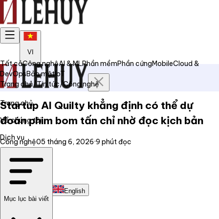
VI
Tất cả
Công nghệ
AI & ML
Phần mềm
Phần cứng
Mobile
Cloud &
DevOps
Bảo mật
IoT
Trang chủ
/
Tin tức
/
Công nghệ
Trang chủ
Startup AI Quilty khẳng định có thể dự
đoán phim bom tấn chỉ nhờ đọc kịch bản
Về chúng tôi
Dịch vụ
Công nghệ
05 tháng 6, 2026
·
9
phút đọc
Tin tức
Liên hệ
Tiếng Việt
English
Mục lục bài viết