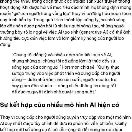
không thể thiếu trong cách thức các studio sản xuất truyền thống
hoạt động. Khi được hỏi về mục tiêu của mình, họ khẳng định mong
muốn "giữ con người trong vòng lặp" thay vì tự động hóa hoàn toàn
quy trình tiền kỳ. Trong quá trình thành lập công ty, hai nhà sáng
lập đã nhận được phản hồi từ nhiều người sáng tạo, những người
thường bày tỏ lo ngại về việc AI tạo sinh (generative AI) có thể ảnh
hưởng tiêu cực đến việc làm và làm giảm kỹ năng của người lao
động.
"Chúng tôi đồng ý với nhiều cảm xúc tiêu cực về AI,
nhưng những gì chúng tôi cố gắng làm là thúc đẩy sự
sáng tạo của con người," Horsman chia sẻ. "Quilty thực
sự tập trung vào việc phát triển và cung cấp cho người
dùng — dù là nhà văn, nhà sản xuất, người mua tài trợ
hay giám đốc studio — càng nhiều thông tin càng tốt
để đưa ra quyết định phê duyệt sáng suốt."
Sự kết hợp của nhiều mô hình AI hiện có
Thay vì cung cấp cho người dùng quyền truy cập vào một mô hình
AI duy nhất được tùy chỉnh để đưa ra phản hồi về kịch bản, Quilty
kết hợp một số công cụ AI có sẵn rộng rãi để mang lại các loại