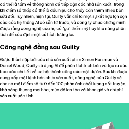
có thể là tấm vé thông hành để tiếp cận các nhà sản xuất, trong
khi điểm số thấp có thể là dấu hiệu cho thấy cần thêm nhiều bản
sửa đổi. Tuy nhiên, hiện tại, Quilty vẫn chỉ là một sự kết hợp lộn xộn
của các hệ thống AI có sẵn từ trước, và công ty chưa chứng minh
được rằng công nghệ của họ có "gu" thẩm mỹ hay khả năng phân
tích để xác định một cú hích tương lai.
Công nghệ đằng sau Quilty
Được thành lập bởi các nhà sản xuất phim Simon Horsman và
Daniel Wood, Quilty sử dụng AI để phân tích kịch bản và tạo ra các
báo cáo chi tiết về cơ hội thành công của một dự án. Sau khi được
cung cấp một kịch bản chưa sản xuất, công nghệ của Quilty sẽ
cho nó một điểm số từ 0 đến 100 phản ánh chất lượng cốt truyện,
khả năng thương mại hóa, mức độ lan tỏa với khán giả và chi phí
sản xuất ước tính.