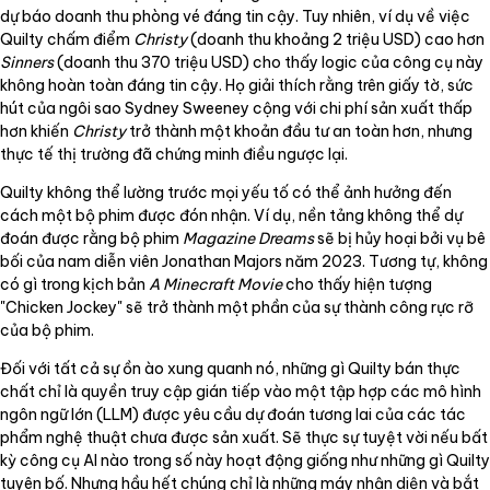
dự báo doanh thu phòng vé đáng tin cậy. Tuy nhiên, ví dụ về việc
Quilty chấm điểm
Christy
(doanh thu khoảng 2 triệu USD) cao hơn
Sinners
(doanh thu 370 triệu USD) cho thấy logic của công cụ này
không hoàn toàn đáng tin cậy. Họ giải thích rằng trên giấy tờ, sức
hút của ngôi sao Sydney Sweeney cộng với chi phí sản xuất thấp
hơn khiến
Christy
trở thành một khoản đầu tư an toàn hơn, nhưng
thực tế thị trường đã chứng minh điều ngược lại.
Quilty không thể lường trước mọi yếu tố có thể ảnh hưởng đến
cách một bộ phim được đón nhận. Ví dụ, nền tảng không thể dự
đoán được rằng bộ phim
Magazine Dreams
sẽ bị hủy hoại bởi vụ bê
bối của nam diễn viên Jonathan Majors năm 2023. Tương tự, không
có gì trong kịch bản
A Minecraft Movie
cho thấy hiện tượng
"Chicken Jockey" sẽ trở thành một phần của sự thành công rực rỡ
của bộ phim.
Đối với tất cả sự ồn ào xung quanh nó, những gì Quilty bán thực
chất chỉ là quyền truy cập gián tiếp vào một tập hợp các mô hình
ngôn ngữ lớn (LLM) được yêu cầu dự đoán tương lai của các tác
phẩm nghệ thuật chưa được sản xuất. Sẽ thực sự tuyệt vời nếu bất
kỳ công cụ AI nào trong số này hoạt động giống như những gì Quilty
tuyên bố. Nhưng hầu hết chúng chỉ là những máy nhận diện và bắt