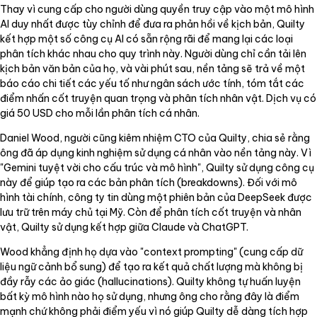
Thay vì cung cấp cho người dùng quyền truy cập vào một mô hình
AI duy nhất được tùy chỉnh để đưa ra phản hồi về kịch bản, Quilty
kết hợp một số công cụ AI có sẵn rộng rãi để mang lại các loại
phân tích khác nhau cho quy trình này. Người dùng chỉ cần tải lên
kịch bản văn bản của họ, và vài phút sau, nền tảng sẽ trả về một
báo cáo chi tiết các yếu tố như ngân sách ước tính, tóm tắt các
điểm nhấn cốt truyện quan trọng và phân tích nhân vật. Dịch vụ có
giá 50 USD cho mỗi lần phân tích cá nhân.
Daniel Wood, người cũng kiêm nhiệm CTO của Quilty, chia sẻ rằng
ông đã áp dụng kinh nghiệm sử dụng cá nhân vào nền tảng này. Vì
"Gemini tuyệt vời cho cấu trúc và mô hình", Quilty sử dụng công cụ
này để giúp tạo ra các bản phân tích (breakdowns). Đối với mô
hình tài chính, công ty tin dùng một phiên bản của DeepSeek được
lưu trữ trên máy chủ tại Mỹ. Còn để phân tích cốt truyện và nhân
vật, Quilty sử dụng kết hợp giữa Claude và ChatGPT.
Wood khẳng định họ dựa vào "context prompting" (cung cấp dữ
liệu ngữ cảnh bổ sung) để tạo ra kết quả chất lượng mà không bị
đầy rẫy các ảo giác (hallucinations). Quilty không tự huấn luyện
bất kỳ mô hình nào họ sử dụng, nhưng ông cho rằng đây là điểm
mạnh chứ không phải điểm yếu vì nó giúp Quilty dễ dàng tích hợp