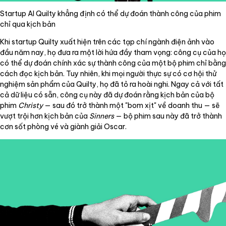
Startup AI Quilty khẳng định có thể dự đoán thành công của phim
chỉ qua kịch bản
Khi startup Quilty xuất hiện trên các tạp chí ngành điện ảnh vào
đầu năm nay, họ đưa ra một lời hứa đầy tham vọng: công cụ của họ
có thể dự đoán chính xác sự thành công của một bộ phim chỉ bằng
cách đọc kịch bản. Tuy nhiên, khi mọi người thực sự có cơ hội thử
nghiệm sản phẩm của Quilty, họ đã tỏ ra hoài nghi. Ngay cả với tất
cả dữ liệu có sẵn, công cụ này đã dự đoán rằng kịch bản của bộ
phim
Christy
— sau đó trở thành một "bom xịt" về doanh thu — sẽ
vượt trội hơn kịch bản của
Sinners
— bộ phim sau này đã trở thành
cơn sốt phòng vé và giành giải Oscar.