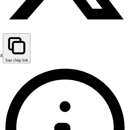
X
Sao chép link