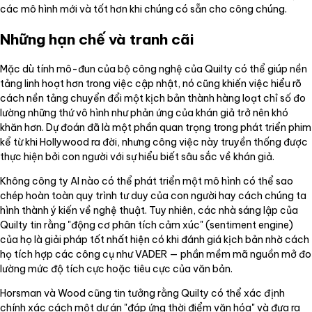
các mô hình mới và tốt hơn khi chúng có sẵn cho công chúng.
Những hạn chế và tranh cãi
Mặc dù tính mô-đun của bộ công nghệ của Quilty có thể giúp nền
tảng linh hoạt hơn trong việc cập nhật, nó cũng khiến việc hiểu rõ
cách nền tảng chuyển đổi một kịch bản thành hàng loạt chỉ số đo
lường những thứ vô hình như phản ứng của khán giả trở nên khó
khăn hơn. Dự đoán đã là một phần quan trọng trong phát triển phim
kể từ khi Hollywood ra đời, nhưng công việc này truyền thống được
thực hiện bởi con người với sự hiểu biết sâu sắc về khán giả.
Không công ty AI nào có thể phát triển một mô hình có thể sao
chép hoàn toàn quy trình tư duy của con người hay cách chúng ta
hình thành ý kiến về nghệ thuật. Tuy nhiên, các nhà sáng lập của
Quilty tin rằng "động cơ phân tích cảm xúc" (sentiment engine)
của họ là giải pháp tốt nhất hiện có khi đánh giá kịch bản nhờ cách
họ tích hợp các công cụ như VADER — phần mềm mã nguồn mở đo
lường mức độ tích cực hoặc tiêu cực của văn bản.
Horsman và Wood cũng tin tưởng rằng Quilty có thể xác định
chính xác cách một dự án "đáp ứng thời điểm văn hóa" và đưa ra