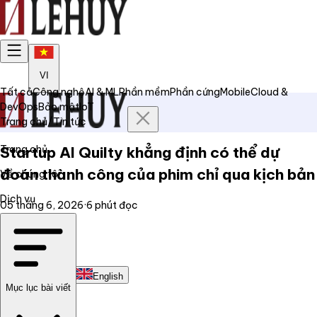
VI
Tất cả
Công nghệ
AI & ML
Phần mềm
Phần cứng
Mobile
Cloud &
DevOps
Bảo mật
IoT
Trang chủ
/
Tin tức
Trang chủ
Startup AI Quilty khẳng định có thể dự
đoán thành công của phim chỉ qua kịch bản
Về chúng tôi
Dịch vụ
05 tháng 6, 2026
·
6
phút đọc
Tin tức
Liên hệ
Tiếng Việt
English
Mục lục bài viết