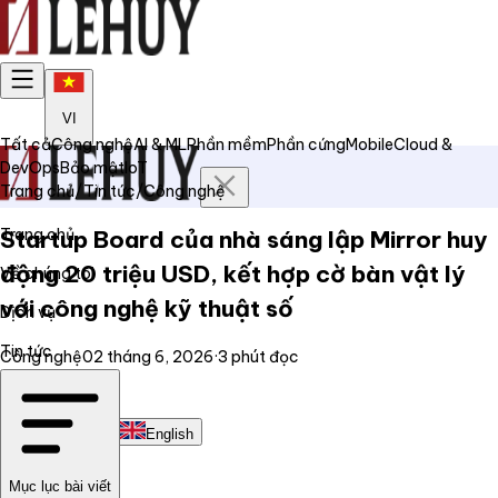
VI
Tất cả
Công nghệ
AI & ML
Phần mềm
Phần cứng
Mobile
Cloud &
DevOps
Bảo mật
IoT
Trang chủ
/
Tin tức
/
Công nghệ
Trang chủ
Startup Board của nhà sáng lập Mirror huy
động 20 triệu USD, kết hợp cờ bàn vật lý
Về chúng tôi
với công nghệ kỹ thuật số
Dịch vụ
Tin tức
Công nghệ
02 tháng 6, 2026
·
3
phút đọc
Liên hệ
Tiếng Việt
English
Mục lục bài viết