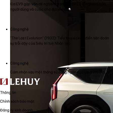
Kia EV9 gặp vấn đề nghiêm trọng về pin: Trải nghiệm của
người dùng và cuộc chờ đợi kéo dài
Công nghệ
"The Last Evolution" (1932): Tiểu thuyết kinh điển tiên đoán
sự trỗi dậy của Siêu trí tuệ Nhân tạo
Công nghệ
Cảm nhận sau một tháng sử dụng ngôn ngữ lập trình Clojure
Thông tin
Chính sách bảo mật
Đăng ký kinh doanh