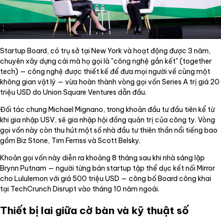
Startup Board, có trụ sở tại New York và hoạt động được 3 năm,
chuyên xây dựng cái mà họ gọi là "công nghệ gắn kết" (together
tech) — công nghệ được thiết kế để đưa mọi người về cùng một
không gian vật lý — vừa hoàn thành vòng gọi vốn Series A trị giá 20
triệu USD do Union Square Ventures dẫn đầu.
Đối tác chung Michael Mignano, trong khoản đầu tư đầu tiên kể từ
khi gia nhập USV, sẽ gia nhập hội đồng quản trị của công ty. Vòng
gọi vốn này còn thu hút một số nhà đầu tư thiên thần nổi tiếng bao
gồm Biz Stone, Tim Ferriss và Scott Belsky.
Khoản gọi vốn này diễn ra khoảng 8 tháng sau khi nhà sáng lập
Brynn Putnam — người từng bán startup tập thể dục kết nối Mirror
cho Lululemon với giá 500 triệu USD — công bố Board công khai
tại TechCrunch Disrupt vào tháng 10 năm ngoái.
Thiết bị lai giữa cờ bàn và kỹ thuật số