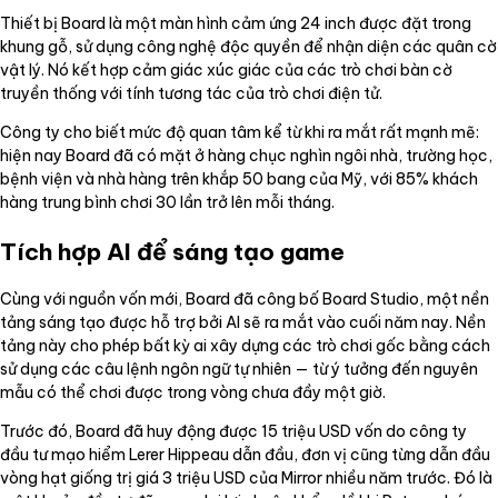
Thiết bị Board là một màn hình cảm ứng 24 inch được đặt trong
khung gỗ, sử dụng công nghệ độc quyền để nhận diện các quân cờ
vật lý. Nó kết hợp cảm giác xúc giác của các trò chơi bàn cờ
truyền thống với tính tương tác của trò chơi điện tử.
Công ty cho biết mức độ quan tâm kể từ khi ra mắt rất mạnh mẽ:
hiện nay Board đã có mặt ở hàng chục nghìn ngôi nhà, trường học,
bệnh viện và nhà hàng trên khắp 50 bang của Mỹ, với 85% khách
hàng trung bình chơi 30 lần trở lên mỗi tháng.
Tích hợp AI để sáng tạo game
Cùng với nguồn vốn mới, Board đã công bố Board Studio, một nền
tảng sáng tạo được hỗ trợ bởi AI sẽ ra mắt vào cuối năm nay. Nền
tảng này cho phép bất kỳ ai xây dựng các trò chơi gốc bằng cách
sử dụng các câu lệnh ngôn ngữ tự nhiên — từ ý tưởng đến nguyên
mẫu có thể chơi được trong vòng chưa đầy một giờ.
Trước đó, Board đã huy động được 15 triệu USD vốn do công ty
đầu tư mạo hiểm Lerer Hippeau dẫn đầu, đơn vị cũng từng dẫn đầu
vòng hạt giống trị giá 3 triệu USD của Mirror nhiều năm trước. Đó là