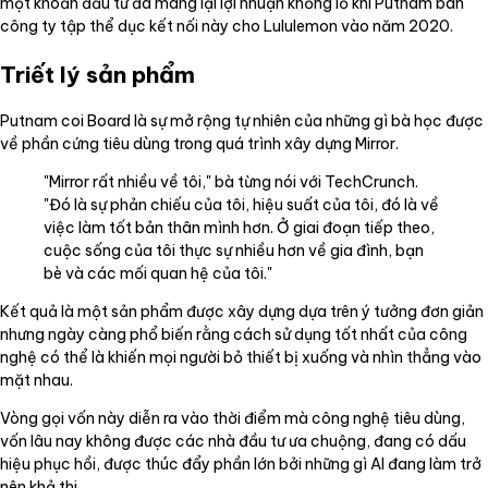
một khoản đầu tư đã mang lại lợi nhuận khổng lồ khi Putnam bán
công ty tập thể dục kết nối này cho Lululemon vào năm 2020.
Triết lý sản phẩm
Putnam coi Board là sự mở rộng tự nhiên của những gì bà học được
về phần cứng tiêu dùng trong quá trình xây dựng Mirror.
"Mirror rất nhiều về tôi," bà từng nói với TechCrunch.
"Đó là sự phản chiếu của tôi, hiệu suất của tôi, đó là về
việc làm tốt bản thân mình hơn. Ở giai đoạn tiếp theo,
cuộc sống của tôi thực sự nhiều hơn về gia đình, bạn
bè và các mối quan hệ của tôi."
Kết quả là một sản phẩm được xây dựng dựa trên ý tưởng đơn giản
nhưng ngày càng phổ biến rằng cách sử dụng tốt nhất của công
nghệ có thể là khiến mọi người bỏ thiết bị xuống và nhìn thẳng vào
mặt nhau.
Vòng gọi vốn này diễn ra vào thời điểm mà công nghệ tiêu dùng,
vốn lâu nay không được các nhà đầu tư ưa chuộng, đang có dấu
hiệu phục hồi, được thúc đẩy phần lớn bởi những gì AI đang làm trở
nên khả thi.