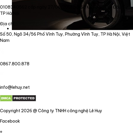
0108340562 cấp ngày 27/06/2018 bởi Sở Kế Hoạch và Đầu Tư
TP Hà Nội
Địa chỉ
Số 50, Ngõ 34/56 Phố Vĩnh Tuy, Phường Vĩnh Tuy, TP Hà Nội, Việt
Nam
0867.800.878
info@lehuy.net
Copyright 2026 @ Công ty TNHH công nghệ Lê Huy
Facebook