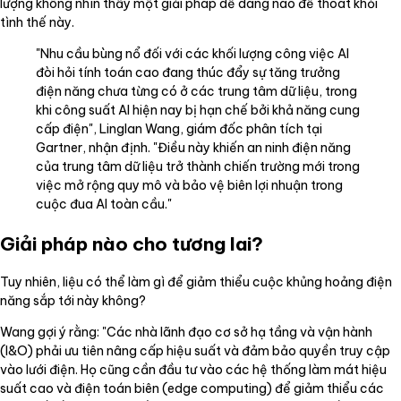
lượng không nhìn thấy một giải pháp dễ dàng nào để thoát khỏi
tình thế này.
"Nhu cầu bùng nổ đối với các khối lượng công việc AI
đòi hỏi tính toán cao đang thúc đẩy sự tăng trưởng
điện năng chưa từng có ở các trung tâm dữ liệu, trong
khi công suất AI hiện nay bị hạn chế bởi khả năng cung
cấp điện", Linglan Wang, giám đốc phân tích tại
Gartner, nhận định. "Điều này khiến an ninh điện năng
của trung tâm dữ liệu trở thành chiến trường mới trong
việc mở rộng quy mô và bảo vệ biên lợi nhuận trong
cuộc đua AI toàn cầu."
Giải pháp nào cho tương lai?
Tuy nhiên, liệu có thể làm gì để giảm thiểu cuộc khủng hoảng điện
năng sắp tới này không?
Wang gợi ý rằng: "Các nhà lãnh đạo cơ sở hạ tầng và vận hành
(I&O) phải ưu tiên nâng cấp hiệu suất và đảm bảo quyền truy cập
vào lưới điện. Họ cũng cần đầu tư vào các hệ thống làm mát hiệu
suất cao và điện toán biên (edge computing) để giảm thiểu các