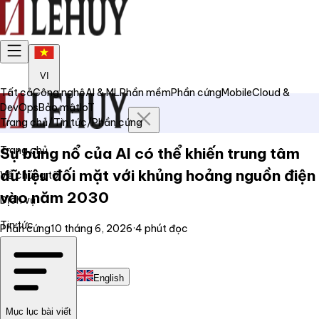
VI
Tất cả
Công nghệ
AI & ML
Phần mềm
Phần cứng
Mobile
Cloud &
DevOps
Bảo mật
IoT
Trang chủ
/
Tin tức
/
Phần cứng
Trang chủ
Sự bùng nổ của AI có thể khiến trung tâm
dữ liệu đối mặt với khủng hoảng nguồn điện
Về chúng tôi
vào năm 2030
Dịch vụ
Tin tức
Phần cứng
10 tháng 6, 2026
·
4
phút đọc
Liên hệ
Tiếng Việt
English
Mục lục bài viết