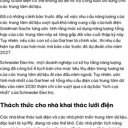
cung từ lưới điện có thể không đủ để hỗ trợ công suất bổ sung cho
các trung tâm dữ liệu.
Đã có những cảnh báo trước đây về việc nhu cầu năng lượng của
các trung tâm dữ liệu vượt quá khả năng cung cấp của lưới điện.
Goldman Sachs từng ước tính rằng mức sử dụng năng lượng tổng
hợp của các trung tâm này sẽ tăng gấp đôi vào cuối thập kỷ này.
Tuy nhiên, nếu các con số của Gartner là chính xác, thì nhu cầu
hiện tại đã cao hơn mức mà báo cáo trước đó dự đoán cho năm
2027.
Schneider Electric, một doanh nghiệp cơ sở hạ tầng năng lượng,
cũng đã công bố 4 kịch bản cho mức tiêu thụ điện trong tương lai
của các trung tâm dữ liệu AI vào đầu năm ngoái. Tuy nhiên, ước
tính mới nhất của Gartner về tổng nhu cầu điện của trung tâm dữ
liệu vào năm 2030 thậm chí còn vượt qua cả dự báo "tích cực
nhất" của Schneider Electric.
Thách thức cho nhà khai thác lưới điện
Các nhà khai thác lưới điện và các nhà phát triển trung tâm dữ liệu,
đặc biệt là tại Mỹ, đang rơi vào thế khó. Các nhà phân tích năng