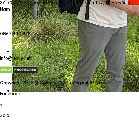
Số 50, Ngõ 34/56 Phố Vĩnh Tuy, Phường Vĩnh Tuy, TP Hà Nội, Việt
Nam
0867.800.878
info@lehuy.net
Copyright 2026 @ Công ty TNHH công nghệ Lê Huy
Facebook
Zalo