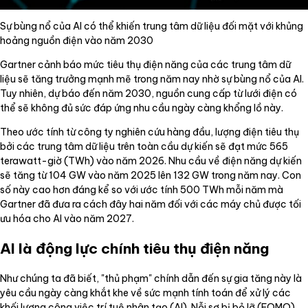
Sự bùng nổ của AI có thể khiến trung tâm dữ liệu đối mặt với khủng
hoảng nguồn điện vào năm 2030
Gartner cảnh báo mức tiêu thụ điện năng của các trung tâm dữ
liệu sẽ tăng trưởng mạnh mẽ trong năm nay nhờ sự bùng nổ của AI.
Tuy nhiên, dự báo đến năm 2030, nguồn cung cấp từ lưới điện có
thể sẽ không đủ sức đáp ứng nhu cầu ngày càng khổng lồ này.
Theo ước tính từ công ty nghiên cứu hàng đầu, lượng điện tiêu thụ
bởi các trung tâm dữ liệu trên toàn cầu dự kiến sẽ đạt mức 565
terawatt-giờ (TWh) vào năm 2026. Nhu cầu về điện năng dự kiến
sẽ tăng từ 104 GW vào năm 2025 lên 132 GW trong năm nay. Con
số này cao hơn đáng kể so với ước tính 500 TWh mỗi năm mà
Gartner đã đưa ra cách đây hai năm đối với các máy chủ được tối
ưu hóa cho AI vào năm 2027.
AI là động lực chính tiêu thụ điện năng
Như chúng ta đã biết, "thủ phạm" chính dẫn đến sự gia tăng này là
yêu cầu ngày càng khắt khe về sức mạnh tính toán để xử lý các
khối lượng công việc trí tuệ nhân tạo (AI). Nỗi sợ bị bỏ lỡ (FOMO)