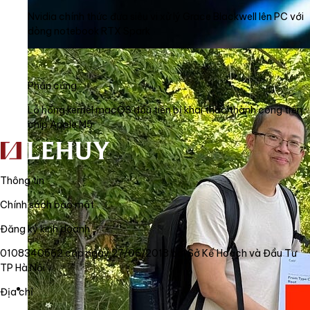
Nvidia chính thức đưa siêu vi xử lý Grace Blackwell lên PC với
dòng notebook RTX Spark
Phần cứng
Lỗ hổng kernel macOS đầu tiên bị khai thác thành công trên
chip Apple M5
Thông tin
Chính sách bảo mật
Đăng ký kinh doanh
0108340562 cấp ngày 27/06/2018 bởi Sở Kế Hoạch và Đầu Tư
TP Hà Nội
Địa chỉ