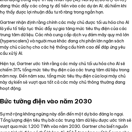
đang thúc đẩy các công ty đổ tiền vào các dự án AI, dù hiếm khi
họ thấy được lợi nhuận đầu tư rõ ràng trong ngắn hạn.
Gartner nhận định rằng chính các máy chủ được tối ưu hóa cho AI
là yếu tố tiếp tục thúc đẩy sự gia tăng mức tiêu thụ điện của các
trung tâm dữ liệu. Các nhà cung cấp dịch vụ đám mây quy mô lớn
(hyperscalers) và người mua khác đang chi phần lớn ngân sách
máy chủ của họ cho các hệ thống cấu hình cao để đáp ứng yêu
cầu xử lý AI.
Hiện tại, Gartner ước tính rằng các máy chủ tối ưu hóa cho AI sẽ
chiếm 31% tổng mức tiêu thụ điện của các trung tâm dữ liệu trong
năm nay. Đến năm sau, tổng mức tiêu thụ điện của loại máy chủ
này dự kiến sẽ vượt qua tất cả các máy chủ thông thường đang
hoạt động.
Bức tường điện vào năm 2030
Sự mở rộng không ngừng này dẫn đến một dự báo đáng lo ngại.
Tổng lượng điện tiêu thụ bởi các trung tâm dữ liệu được ước tính sẽ
vượt qua mức 1.200 TWh vào năm 2030. Gartner cho biết nguồn