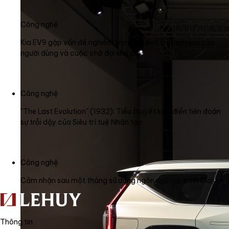
Công nghệ
Kia EV9 gặp vấn đề nghiêm trọng về pin: Trải nghiệm của
người dùng và cuộc chờ đợi kéo dài
Công nghệ
"The Last Evolution" (1932): Tiểu thuyết kinh điển tiên đoán
sự trỗi dậy của Siêu trí tuệ Nhân tạo
Công nghệ
Cảm nhận sau một tháng sử dụng ngôn ngữ lập trình Clojure
Thông tin