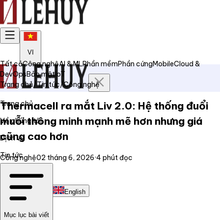
VI
Tất cả
Công nghệ
AI & ML
Phần mềm
Phần cứng
Mobile
Cloud &
DevOps
Bảo mật
IoT
Trang chủ
/
Tin tức
/
Công nghệ
Trang chủ
Thermacell ra mắt Liv 2.0: Hệ thống đuổi
muỗi thông minh mạnh mẽ hơn nhưng giá
Về chúng tôi
cũng cao hơn
Dịch vụ
Tin tức
Công nghệ
02 tháng 6, 2026
·
4
phút đọc
Liên hệ
Tiếng Việt
English
Mục lục bài viết