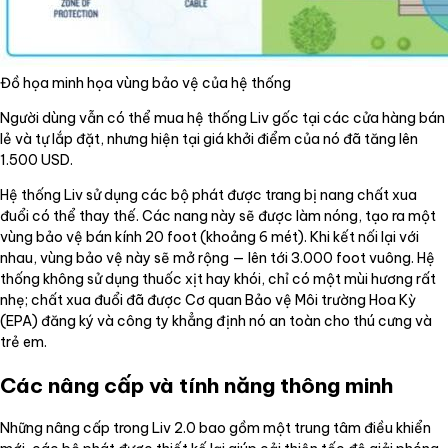
Đồ họa minh họa vùng bảo vệ của hệ thống
Người dùng vẫn có thể mua hệ thống Liv gốc tại các cửa hàng bán
lẻ và tự lắp đặt, nhưng hiện tại giá khởi điểm của nó đã tăng lên
1.500 USD.
Hệ thống Liv sử dụng các bộ phát được trang bị nang chất xua
đuổi có thể thay thế. Các nang này sẽ được làm nóng, tạo ra một
vùng bảo vệ bán kính 20 foot (khoảng 6 mét). Khi kết nối lại với
nhau, vùng bảo vệ này sẽ mở rộng — lên tới 3.000 foot vuông. Hệ
thống không sử dụng thuốc xịt hay khói, chỉ có một mùi hương rất
nhẹ; chất xua đuổi đã được Cơ quan Bảo vệ Môi trường Hoa Kỳ
(EPA) đăng ký và công ty khẳng định nó an toàn cho thú cưng và
trẻ em.
Các nâng cấp và tính năng thông minh
Những nâng cấp trong Liv 2.0 bao gồm một trung tâm điều khiển