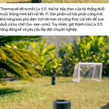
Thermacell đã ra mắt Liv 2.0, thế hệ tiếp theo của hệ thống đuổi
muỗi thông minh kết nối Wi-Fi. Sản phẩm sở hữu phần cứng mới,
khả năng bao phủ diện tích lớn hơn và công thức cải tiến để xua
đuổi cả bọ chét (no-see-ums). Tuy nhiên, giá thành của Liv 2.0
tăng đáng kể và yêu cầu lắp đặt chuyên nghiệp.