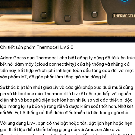
Chi tiết sản phẩm Thermacell Liv 2.0
Adam Goess của Thermacell cho biết công ty cũng đã tái kiến trúc
kết nối đám mây (cloud connectivity) của hệ thống và những cải
tiến này, kết hợp với chi phí linh kiện toàn cầu tăng cao đối với một
sản phẩm IoT, đã góp phần làm tăng giá bán đáng kể.
Sự khác biệt lớn nhất giữa Liv và các giải pháp xua đuổi muỗi dùng
pin và khí butane của Thermacell là Liv kết nối trực tiếp với nguồn
điện nhà và bao phủ diện tích lớn hơn nhiều so với các thiết bị độc
lập, mang lại sự bảo vệ rộng rãi và được kiểm soát tốt hơn. Nhờ kết
nối Wi-Fi, hệ thống có thể được điều khiển từ bên trong ngôi nhà.
Với ứng dụng Liv+, bạn có thể bật hoặc tắt, đặt lịch hẹn hoặc hẹn
giờ, thiết lập điều khiển bằng giọng nói với Amazon Alexa và