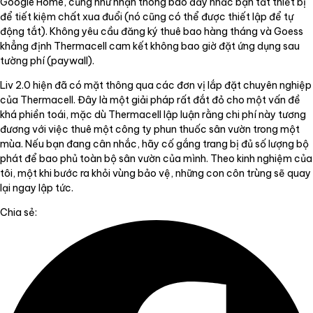
Google Home, cũng như nhận thông báo đẩy nhắc bạn tắt thiết bị
để tiết kiệm chất xua đuổi (nó cũng có thể được thiết lập để tự
động tắt). Không yêu cầu đăng ký thuê bao hàng tháng và Goess
khẳng định Thermacell cam kết không bao giờ đặt ứng dụng sau
tường phí (paywall).
Liv 2.0 hiện đã có mặt thông qua các đơn vị lắp đặt chuyên nghiệp
của Thermacell. Đây là một giải pháp rất đắt đỏ cho một vấn đề
khá phiền toái, mặc dù Thermacell lập luận rằng chi phí này tương
đương với việc thuê một công ty phun thuốc sân vườn trong một
mùa. Nếu bạn đang cân nhắc, hãy cố gắng trang bị đủ số lượng bộ
phát để bao phủ toàn bộ sân vườn của mình. Theo kinh nghiệm của
tôi, một khi bước ra khỏi vùng bảo vệ, những con côn trùng sẽ quay
lại ngay lập tức.
Chia sẻ: