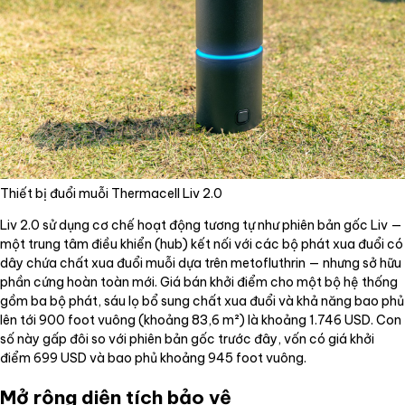
Thiết bị đuổi muỗi Thermacell Liv 2.0
Liv 2.0 sử dụng cơ chế hoạt động tương tự như phiên bản gốc Liv —
một trung tâm điều khiển (hub) kết nối với các bộ phát xua đuổi có
dây chứa chất xua đuổi muỗi dựa trên metofluthrin — nhưng sở hữu
phần cứng hoàn toàn mới. Giá bán khởi điểm cho một bộ hệ thống
gồm ba bộ phát, sáu lọ bổ sung chất xua đuổi và khả năng bao phủ
lên tới 900 foot vuông (khoảng 83,6 m²) là khoảng 1.746 USD. Con
số này gấp đôi so với phiên bản gốc trước đây, vốn có giá khởi
điểm 699 USD và bao phủ khoảng 945 foot vuông.
Mở rộng diện tích bảo vệ