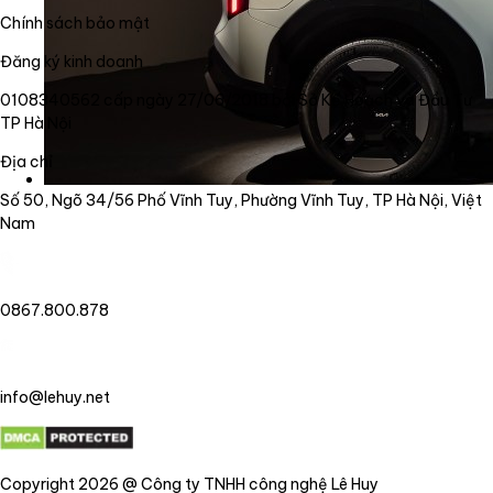
Chính sách bảo mật
Đăng ký kinh doanh
0108340562 cấp ngày 27/06/2018 bởi Sở Kế Hoạch và Đầu Tư
TP Hà Nội
Địa chỉ
Số 50, Ngõ 34/56 Phố Vĩnh Tuy, Phường Vĩnh Tuy, TP Hà Nội, Việt
Nam
0867.800.878
info@lehuy.net
Copyright 2026 @ Công ty TNHH công nghệ Lê Huy