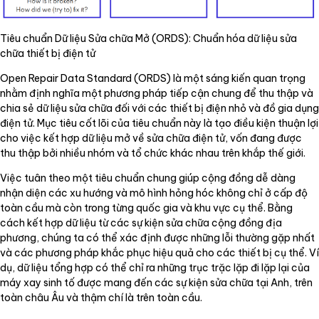
Tiêu chuẩn Dữ liệu Sửa chữa Mở (ORDS): Chuẩn hóa dữ liệu sửa
chữa thiết bị điện tử
Open Repair Data Standard (ORDS) là một sáng kiến quan trọng
nhằm định nghĩa một phương pháp tiếp cận chung để thu thập và
chia sẻ dữ liệu sửa chữa đối với các thiết bị điện nhỏ và đồ gia dụng
điện tử. Mục tiêu cốt lõi của tiêu chuẩn này là tạo điều kiện thuận lợi
cho việc kết hợp dữ liệu mở về sửa chữa điện tử, vốn đang được
thu thập bởi nhiều nhóm và tổ chức khác nhau trên khắp thế giới.
Việc tuân theo một tiêu chuẩn chung giúp cộng đồng dễ dàng
nhận diện các xu hướng và mô hình hỏng hóc không chỉ ở cấp độ
toàn cầu mà còn trong từng quốc gia và khu vực cụ thể. Bằng
cách kết hợp dữ liệu từ các sự kiện sửa chữa cộng đồng địa
phương, chúng ta có thể xác định được những lỗi thường gặp nhất
và các phương pháp khắc phục hiệu quả cho các thiết bị cụ thể. Ví
dụ, dữ liệu tổng hợp có thể chỉ ra những trục trặc lặp đi lặp lại của
máy xay sinh tố được mang đến các sự kiện sửa chữa tại Anh, trên
toàn châu Âu và thậm chí là trên toàn cầu.