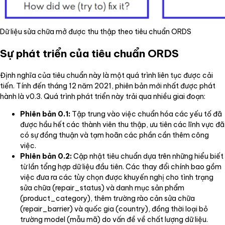
Dữ liệu sửa chữa mở được thu thập theo tiêu chuẩn ORDS
Sự phát triển của tiêu chuẩn ORDS
Định nghĩa của tiêu chuẩn này là một quá trình liên tục được cải
tiến. Tính đến tháng 12 năm 2021, phiên bản mới nhất được phát
hành là v0.3. Quá trình phát triển này trải qua nhiều giai đoạn:
Phiên bản 0.1:
Tập trung vào việc chuẩn hóa các yếu tố đã
được hầu hết các thành viên thu thập, ưu tiên các lĩnh vực đã
có sự đồng thuận và tạm hoãn các phần cần thêm công
việc.
Phiên bản 0.2:
Cập nhật tiêu chuẩn dựa trên những hiểu biết
từ lần tổng hợp dữ liệu đầu tiên. Các thay đổi chính bao gồm
việc đưa ra các tùy chọn được khuyến nghị cho tình trạng
sửa chữa (repair_status) và danh mục sản phẩm
(product_category), thêm trường rào cản sửa chữa
(repair_barrier) và quốc gia (country), đồng thời loại bỏ
trường model (mẫu mã) do vấn đề về chất lượng dữ liệu.