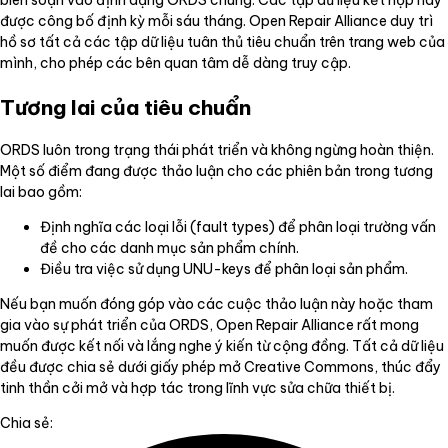
biên soạn vào định dạng ORDS chung. Các tập dữ liệu kết hợp này
được công bố định kỳ mỗi sáu tháng. Open Repair Alliance duy trì
hồ sơ tất cả các tập dữ liệu tuân thủ tiêu chuẩn trên trang web của
mình, cho phép các bên quan tâm dễ dàng truy cập.
Tương lai của tiêu chuẩn
ORDS luôn trong trạng thái phát triển và không ngừng hoàn thiện.
Một số điểm đang được thảo luận cho các phiên bản trong tương
lai bao gồm:
Định nghĩa các loại lỗi (fault types) để phân loại trường vấn
đề cho các danh mục sản phẩm chính.
Điều tra việc sử dụng UNU-keys để phân loại sản phẩm.
Nếu bạn muốn đóng góp vào các cuộc thảo luận này hoặc tham
gia vào sự phát triển của ORDS, Open Repair Alliance rất mong
muốn được kết nối và lắng nghe ý kiến từ cộng đồng. Tất cả dữ liệu
đều được chia sẻ dưới giấy phép mở Creative Commons, thúc đẩy
tinh thần cởi mở và hợp tác trong lĩnh vực sửa chữa thiết bị.
Chia sẻ: