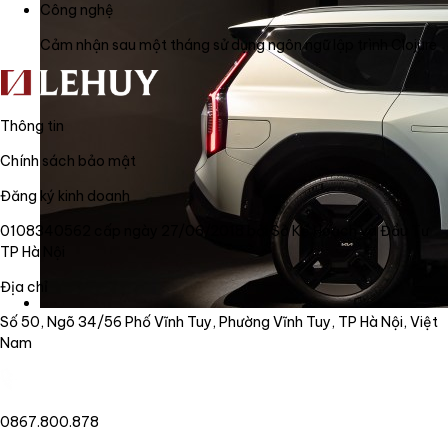
Công nghệ
Cảm nhận sau một tháng sử dụng ngôn ngữ lập trình Clojure
Thông tin
Chính sách bảo mật
Đăng ký kinh doanh
0108340562 cấp ngày 27/06/2018 bởi Sở Kế Hoạch và Đầu Tư
TP Hà Nội
Địa chỉ
Số 50, Ngõ 34/56 Phố Vĩnh Tuy, Phường Vĩnh Tuy, TP Hà Nội, Việt
Nam
0867.800.878