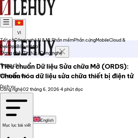
VI
Tất cả
Công nghệ
AI & ML
Phần mềm
Phần cứng
Mobile
Cloud &
DevOps
Bảo mật
IoT
Trang chủ
/
Tin tức
/
Công nghệ
Trang chủ
Tiêu chuẩn Dữ liệu Sửa chữa Mở (ORDS):
Chuẩn hóa dữ liệu sửa chữa thiết bị điện tử
Về chúng tôi
Dịch vụ
Công nghệ
02 tháng 6, 2026
·
4
phút đọc
Tin tức
Liên hệ
Tiếng Việt
English
Mục lục bài viết