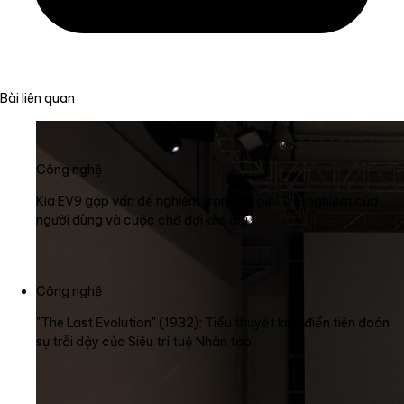
Bài liên quan
Công nghệ
Kia EV9 gặp vấn đề nghiêm trọng về pin: Trải nghiệm của
người dùng và cuộc chờ đợi kéo dài
Công nghệ
"The Last Evolution" (1932): Tiểu thuyết kinh điển tiên đoán
sự trỗi dậy của Siêu trí tuệ Nhân tạo