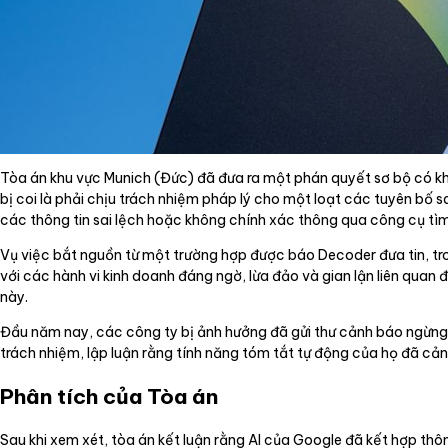
Tòa án khu vực Munich (Đức) đã đưa ra một phán quyết sơ bộ có kh
bị coi là phải chịu trách nhiệm pháp lý cho một loạt các tuyên bố s
các thông tin sai lệch hoặc không chính xác thông qua công cụ tì
Vụ việc bắt nguồn từ một trường hợp được báo Decoder đưa tin, tro
với các hành vi kinh doanh đáng ngờ, lừa đảo và gian lận liên qua
này.
Đầu năm nay, các công ty bị ảnh hưởng đã gửi thư cảnh báo ngừng h
trách nhiệm, lập luận rằng tính năng tóm tắt tự động của họ đã cản
Phân tích của Tòa án
Sau khi xem xét, tòa án kết luận rằng AI của Google đã kết hợp thô