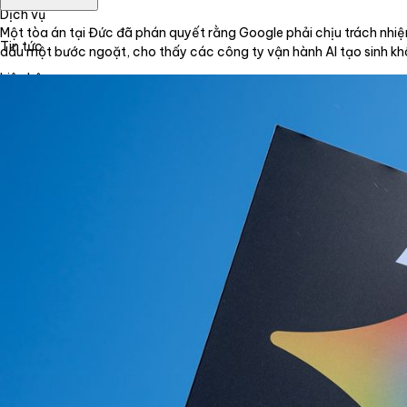
Dịch vụ
Một tòa án tại Đức đã phán quyết rằng Google phải chịu trách nhiệm
Tin tức
dấu một bước ngoặt, cho thấy các công ty vận hành AI tạo sinh khô
Liên hệ
Tiếng Việt
English