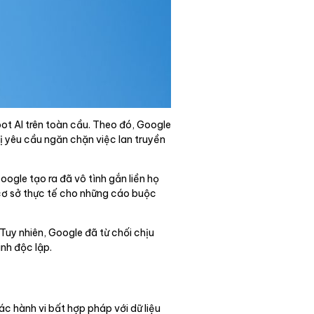
t AI trên toàn cầu. Theo đó, Google
bị yêu cầu ngăn chặn việc lan truyền
ogle tạo ra đã vô tình gắn liền họ
 cơ sở thực tế cho những cáo buộc
uy nhiên, Google đã từ chối chịu
nh độc lập.
c hành vi bất hợp pháp với dữ liệu