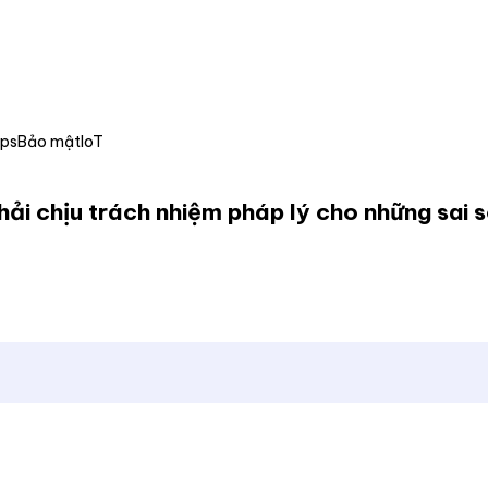
Ops
Bảo mật
IoT
hải chịu trách nhiệm pháp lý cho những sai 