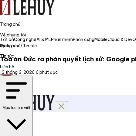
Trang chủ
Về chúng tôi
Tất cả
Công nghệ
AI & ML
Phần mềm
Phần cứng
Mobile
Cloud & Dev
Dịch vụ
Trang chủ
/
Tin tức
Tin tức
Tòa án Đức ra phán quyết lịch sử: Google p
Liên hệ
13 tháng 6, 2026
·
6
phút đọc
VI
Mục lục bài viết
Trang chủ
Về chúng tôi