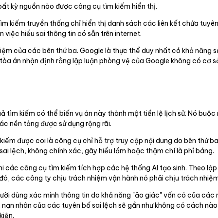
 bất kỳ nguồn nào được công cụ tìm kiếm hiển thị.
m kiếm truyền thống chỉ hiển thị danh sách các liên kết chứa tuyê
việc hiểu sai thông tin có sẵn trên internet.
 nhiệm của các bên thứ ba. Google là thực thể duy nhất có khả năng
, tòa án nhận định rằng lập luận phòng vệ của Google không có cơ sở
quả tìm kiếm có thể biến vụ án này thành một tiền lệ lịch sử. Nó buộ
các nền tảng được sử dụng rộng rãi.
iếm được coi là công cụ chỉ hỗ trợ truy cập nội dung do bên thứ ba 
ai lệch, không chính xác, gây hiểu lầm hoặc thậm chí là phỉ báng.
i các công cụ tìm kiếm tích hợp các hệ thống AI tạo sinh. Theo lậ
đó, các công ty chịu trách nhiệm vận hành nó phải chịu trách nhiệm
ời dùng xác minh thông tin do khả năng "ảo giác" vốn có của các 
, nạn nhân của các tuyên bố sai lệch sẽ gần như không có cách nà
kiện.