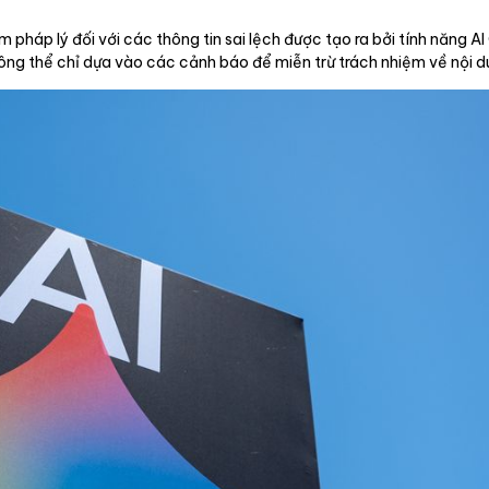
 pháp lý đối với các thông tin sai lệch được tạo ra bởi tính năng 
ng thể chỉ dựa vào các cảnh báo để miễn trừ trách nhiệm về nội du