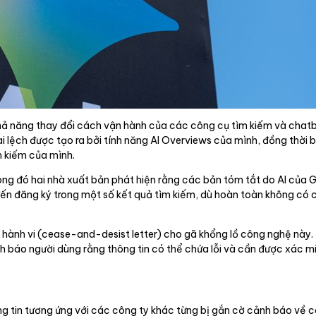
ả năng thay đổi cách vận hành của các công cụ tìm kiếm và chatbo
ai lệch được tạo ra bởi tính năng AI Overviews của mình, đồng thời 
m kiếm của mình.
ng đó hai nhà xuất bản phát hiện rằng các bản tóm tắt do AI của Go
n đến đăng ký trong một số kết quả tìm kiếm, dù hoàn toàn không có
ành vi (cease-and-desist letter) cho gã khổng lồ công nghệ này. T
h báo người dùng rằng thông tin có thể chứa lỗi và cần được xác mi
ng tin tương ứng với các công ty khác từng bị gắn cờ cảnh báo về cá