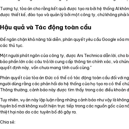
Tương tự, tòa án cho rằng kết quả được tạo ra bởi hệ thống AI kh
được thiết kế, đào tạo và quản lý bởi một công ty, chứ không phải l
Hậu quả và Tác động toàn cầu
Để ngăn chặn khả năng tái diễn, phán quyết yêu cầu Google xóa một 
các thủ tục.
Một người phát ngôn của công ty, được Ars Technica dẫn lời, cho b
bảo phần lớn các câu trả lời cung cấp thông tin chính xác, và chúng
quyết định này, vốn chưa mang tính cuối cùng."
Phán quyết của tòa án Đức có thể có tác động toàn cầu đối với ng
người dùng rằng các phản hồi do hệ thống của họ tạo ra có thể chứa
Thông thường, cảnh báo này được tìm thấy trong các điều khoản dị
Tuy nhiên, vụ án này lập luận rằng những cảnh báo như vậy là không
tuyên bố mới không xuất hiện trực tiếp trong các nguồn gốc của nó,
thiệt hại nào do các tuyên bố đó gây ra.
Chia sẻ: