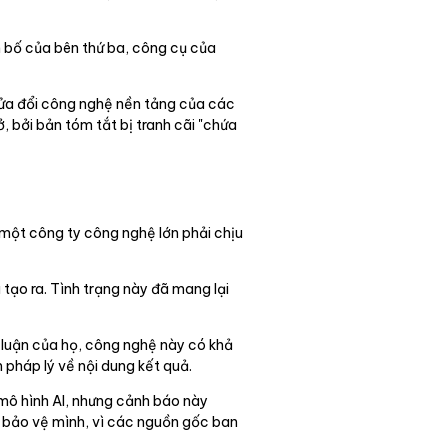
n bố của bên thứ ba, công cụ của
 sửa đổi công nghệ nền tảng của các
, bởi bản tóm tắt bị tranh cãi "chứa
c một công ty công nghệ lớn phải chịu
tạo ra. Tình trạng này đã mang lại
p luận của họ, công nghệ này có khả
 pháp lý về nội dung kết quả.
mô hình AI, nhưng cảnh báo này
o bảo vệ mình, vì các nguồn gốc ban