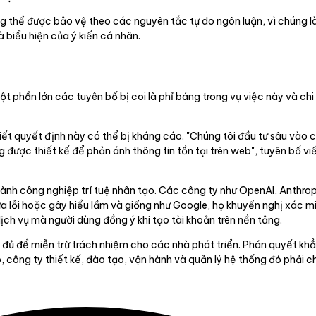
ông thể được bảo vệ theo các nguyên tắc tự do ngôn luận, vì chúng
à biểu hiện của ý kiến cá nhân.
phần lớn các tuyên bố bị coi là phỉ báng trong vụ việc này và chi t
iết quyết định này có thể bị kháng cáo. "Chúng tôi đầu tư sâu vào
 được thiết kế để phản ánh thông tin tồn tại trên web", tuyên bố vi
ành công nghiệp trí tuệ nhân tạo. Các công ty như OpenAI, Anthrop
 lỗi hoặc gây hiểu lầm và giống như Google, họ khuyến nghị xác min
ch vụ mà người dùng đồng ý khi tạo tài khoản trên nền tảng.
 đủ để miễn trừ trách nhiệm cho các nhà phát triển. Phán quyết khẳ
 công ty thiết kế, đào tạo, vận hành và quản lý hệ thống đó phải c