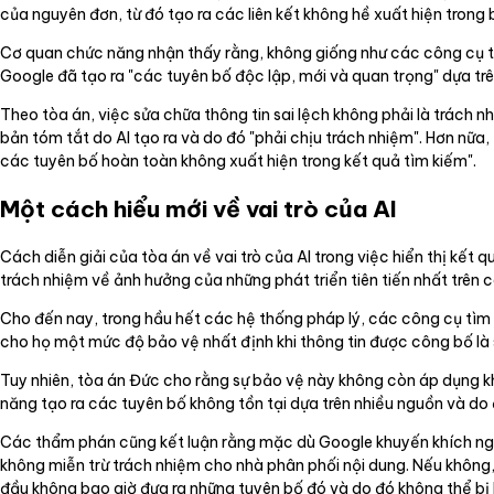
của nguyên đơn, từ đó tạo ra các liên kết không hề xuất hiện trong
Cơ quan chức năng nhận thấy rằng, không giống như các công cụ tì
Google đã tạo ra "các tuyên bố độc lập, mới và quan trọng" dựa trên 
Theo tòa án, việc sửa chữa thông tin sai lệch không phải là trách
bản tóm tắt do AI tạo ra và do đó "phải chịu trách nhiệm". Hơn nữa
các tuyên bố hoàn toàn không xuất hiện trong kết quả tìm kiếm".
Một cách hiểu mới về vai trò của AI
Cách diễn giải của tòa án về vai trò của AI trong việc hiển thị kết 
trách nhiệm về ảnh hưởng của những phát triển tiên tiến nhất trên 
Cho đến nay, trong hầu hết các hệ thống pháp lý, các công cụ tìm k
cho họ một mức độ bảo vệ nhất định khi thông tin được công bố là s
Tuy nhiên, tòa án Đức cho rằng sự bảo vệ này không còn áp dụng kh
năng tạo ra các tuyên bố không tồn tại dựa trên nhiều nguồn và do 
Các thẩm phán cũng kết luận rằng mặc dù Google khuyến khích ngư
không miễn trừ trách nhiệm cho nhà phân phối nội dung. Nếu không
đầu không bao giờ đưa ra những tuyên bố đó và do đó không thể bị 