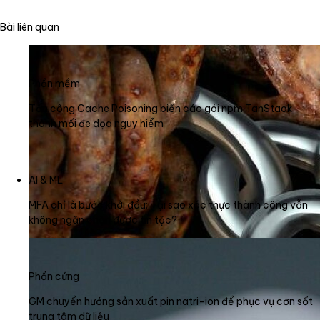
Bài liên quan
Phần mềm
Tấn công Cache Poisoning biến các gói npm TanStack
thành mối đe dọa nguy hiểm
AI & ML
MFA chỉ là bước khởi đầu: Tại sao xác thực thành công vẫn
không ngăn chặn được tin tặc?
Phần cứng
GM chuyển hướng sản xuất pin natri-ion để phục vụ cơn sốt
trung tâm dữ liệu