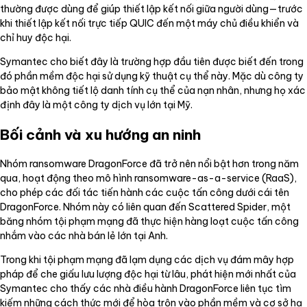
thường được dùng để giúp thiết lập kết nối giữa người dùng—trước
khi thiết lập kết nối trực tiếp QUIC đến một máy chủ điều khiển và
chỉ huy độc hại.
Symantec cho biết đây là trường hợp đầu tiên được biết đến trong
đó phần mềm độc hại sử dụng kỹ thuật cụ thể này. Mặc dù công ty
bảo mật không tiết lộ danh tính cụ thể của nạn nhân, nhưng họ xác
định đây là một công ty dịch vụ lớn tại Mỹ.
Bối cảnh và xu hướng an ninh
Nhóm ransomware DragonForce đã trở nên nổi bật hơn trong năm
qua, hoạt động theo mô hình ransomware-as-a-service (RaaS),
cho phép các đối tác tiến hành các cuộc tấn công dưới cái tên
DragonForce. Nhóm này có liên quan đến Scattered Spider, một
băng nhóm tội phạm mạng đã thực hiện hàng loạt cuộc tấn công
nhắm vào các nhà bán lẻ lớn tại Anh.
Trong khi tội phạm mạng đã lạm dụng các dịch vụ đám mây hợp
pháp để che giấu lưu lượng độc hại từ lâu, phát hiện mới nhất của
Symantec cho thấy các nhà điều hành DragonForce liên tục tìm
kiếm những cách thức mới để hòa trộn vào phần mềm và cơ sở hạ