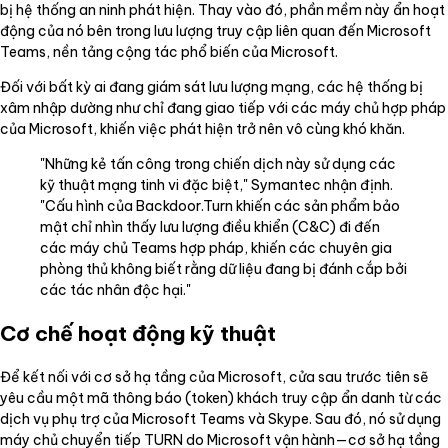
bị hệ thống an ninh phát hiện. Thay vào đó, phần mềm này ẩn hoạt
động của nó bên trong lưu lượng truy cập liên quan đến Microsoft
Teams, nền tảng cộng tác phổ biến của Microsoft.
Đối với bất kỳ ai đang giám sát lưu lượng mạng, các hệ thống bị
xâm nhập dường như chỉ đang giao tiếp với các máy chủ hợp pháp
của Microsoft, khiến việc phát hiện trở nên vô cùng khó khăn.
"Những kẻ tấn công trong chiến dịch này sử dụng các
kỹ thuật mạng tinh vi đặc biệt," Symantec nhận định.
"Cấu hình của Backdoor.Turn khiến các sản phẩm bảo
mật chỉ nhìn thấy lưu lượng điều khiển (C&C) đi đến
các máy chủ Teams hợp pháp, khiến các chuyên gia
phòng thủ không biết rằng dữ liệu đang bị đánh cắp bởi
các tác nhân độc hại."
Cơ chế hoạt động kỹ thuật
Để kết nối với cơ sở hạ tầng của Microsoft, cửa sau trước tiên sẽ
yêu cầu một mã thông báo (token) khách truy cập ẩn danh từ các
dịch vụ phụ trợ của Microsoft Teams và Skype. Sau đó, nó sử dụng
máy chủ chuyển tiếp TURN do Microsoft vận hành—cơ sở hạ tầng