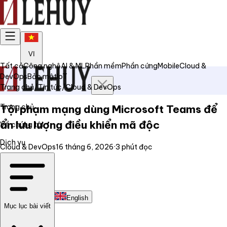
VI
Tất cả
Công nghệ
AI & ML
Phần mềm
Phần cứng
Mobile
Cloud &
DevOps
Bảo mật
IoT
Trang chủ
/
Tin tức
/
Cloud & DevOps
Trang chủ
Tội phạm mạng dùng Microsoft Teams để
ẩn lưu lượng điều khiển mã độc
Về chúng tôi
Dịch vụ
Cloud & DevOps
16 tháng 6, 2026
·
3
phút đọc
Tin tức
Liên hệ
Tiếng Việt
English
Mục lục bài viết