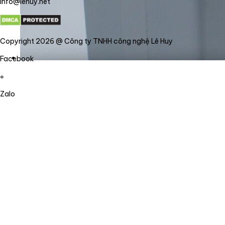
info@lehuy.net
Copyright 2026 @ Công ty TNHH công nghệ Lê Huy
Facebook
Zalo