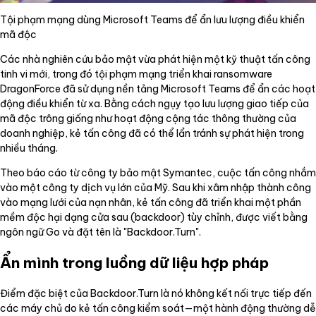
Tội phạm mạng dùng Microsoft Teams để ẩn lưu lượng điều khiển
mã độc
Các nhà nghiên cứu bảo mật vừa phát hiện một kỹ thuật tấn công
tinh vi mới, trong đó tội phạm mạng triển khai ransomware
DragonForce đã sử dụng nền tảng Microsoft Teams để ẩn các hoạt
động điều khiển từ xa. Bằng cách ngụy tạo lưu lượng giao tiếp của
mã độc trông giống như hoạt động cộng tác thông thường của
doanh nghiệp, kẻ tấn công đã có thể lẩn tránh sự phát hiện trong
nhiều tháng.
Theo báo cáo từ công ty bảo mật Symantec, cuộc tấn công nhắm
vào một công ty dịch vụ lớn của Mỹ. Sau khi xâm nhập thành công
vào mạng lưới của nạn nhân, kẻ tấn công đã triển khai một phần
mềm độc hại dạng cửa sau (backdoor) tùy chỉnh, được viết bằng
ngôn ngữ Go và đặt tên là "Backdoor.Turn".
Ẩn mình trong luồng dữ liệu hợp pháp
Điểm đặc biệt của Backdoor.Turn là nó không kết nối trực tiếp đến
các máy chủ do kẻ tấn công kiểm soát—một hành động thường dễ